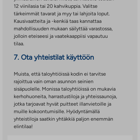
12 viinilasia tai 20 kahvikuppia. Valitse
tärkeimmät tavarat ja myy tai lahjoita loput.
Kausivaatteita ja -kenkiä taas kannattaa
mahdollisuuden mukaan säilyttää varastossa,
jolloin eteiseesi ja vaatekaappiisi vapautuu
tilaa.
7. Ota yhteistilat käyttöön
Muista, että taloyhtiöissä kodin ei tarvitse
rajoittua vain oman asunnon seinien
sisäpuolelle. Monissa taloyhtiöissä on mukavia
kerhohuoneita, harrastustiloja ja yhteissaunoja,
jotka tarjoavat hyvät puitteet illanvietoille ja
muille kokoontumisille. Hyödyntämällä
yhteistiloja saatkin yhtäkkiä paljon enemmän
elintilaa!