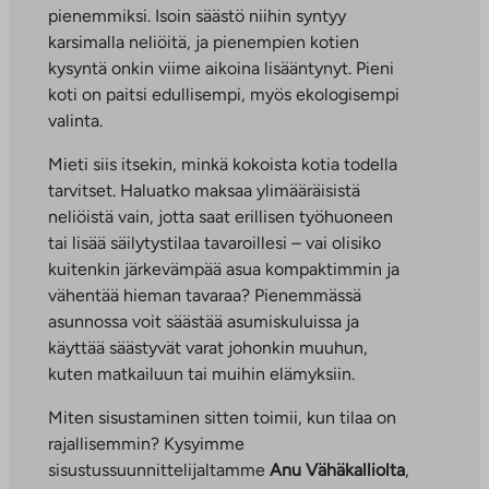
pienemmiksi. Isoin säästö niihin syntyy
karsimalla neliöitä, ja pienempien kotien
kysyntä onkin viime aikoina lisääntynyt. Pieni
koti on paitsi edullisempi, myös ekologisempi
valinta.
Mieti siis itsekin, minkä kokoista kotia todella
tarvitset. Haluatko maksaa ylimääräisistä
neliöistä vain, jotta saat erillisen työhuoneen
tai lisää säilytystilaa tavaroillesi – vai olisiko
kuitenkin järkevämpää asua kompaktimmin ja
vähentää hieman tavaraa? Pienemmässä
asunnossa voit säästää asumiskuluissa ja
käyttää säästyvät varat johonkin muuhun,
kuten matkailuun tai muihin elämyksiin.
Miten sisustaminen sitten toimii, kun tilaa on
rajallisemmin? Kysyimme
sisustussuunnittelijaltamme
Anu Vähäkalliolta
,