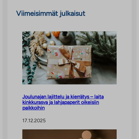
Viimeisimmät julkaisut
Joulunajan lajittelu ja kierrätys – laita
kinkkurasva ja lahjapaperit oikeisiin
paikkoihin
17.12.2025