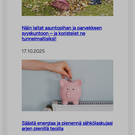
Näin laitat asuntopihan ja parvekkeen
syyskuntoon – ja koristelet ne
tunnelmallisiksi!
17.10.2025
Säästä energiaa ja pienennä sähkölaskujasi
arjen pienillä teoilla