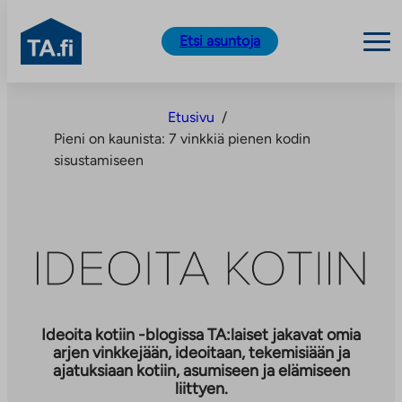
TA.fi
Etsi asuntoja
Siirry
sisältöön
Etusivu
/
Pieni on kaunista: 7 vinkkiä pienen kodin
sisustamiseen
Ideoita kotiin -blogissa TA:laiset jakavat omia
arjen vinkkejään, ideoitaan, tekemisiään ja
ajatuksiaan kotiin, asumiseen ja elämiseen
liittyen.