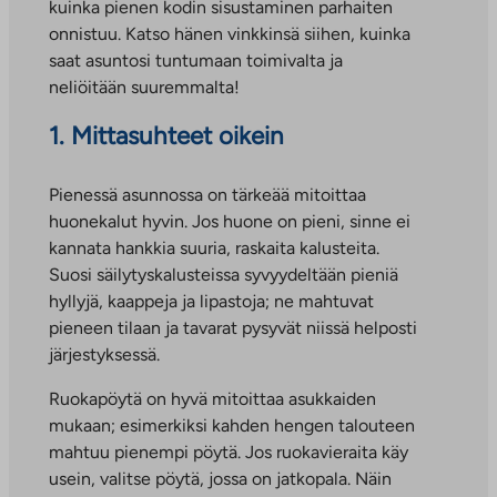
kuinka pienen kodin sisustaminen parhaiten
onnistuu. Katso hänen vinkkinsä siihen, kuinka
saat asuntosi tuntumaan toimivalta ja
neliöitään suuremmalta!
1. Mittasuhteet oikein
Pienessä asunnossa on tärkeää mitoittaa
huonekalut hyvin. Jos huone on pieni, sinne ei
kannata hankkia suuria, raskaita kalusteita.
Suosi säilytyskalusteissa syvyydeltään pieniä
hyllyjä, kaappeja ja lipastoja; ne mahtuvat
pieneen tilaan ja tavarat pysyvät niissä helposti
järjestyksessä.
Ruokapöytä on hyvä mitoittaa asukkaiden
mukaan; esimerkiksi kahden hengen talouteen
mahtuu pienempi pöytä. Jos ruokavieraita käy
usein, valitse pöytä, jossa on jatkopala. Näin