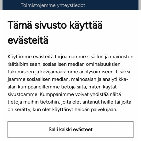
Toimistojemme yhteystiedot
Tämä sivusto käyttää
ASIAKASPALVELUKESKUS
Puh. 045 7734 3777
evästeitä
(arkisin klo 8-16)
info@ta.fi
Käytämme evästeitä tarjoamamme sisällön ja mainosten
räätälöimiseen, sosiaalisen median ominaisuuksien
tukemiseen ja kävijämäärämme analysoimiseen. Lisäksi
jaamme sosiaalisen median, mainosalan ja analytiikka-
Tilaa uutiskirje
alan kumppaneillemme tietoja siitä, miten käytät
sivustoamme. Kumppanimme voivat yhdistää näitä
Mediapankki
tietoja muihin tietoihin, joita olet antanut heille tai joita
on kerätty, kun olet käyttänyt heidän palvelujaan.
Käyttöehdot
Tietosuojaseloste
Saavutettavuusseloste
Salli kaikki evästeet