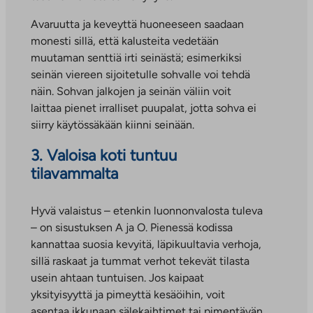
Avaruutta ja keveyttä huoneeseen saadaan
monesti sillä, että kalusteita vedetään
muutaman senttiä irti seinästä; esimerkiksi
seinän viereen sijoitetulle sohvalle voi tehdä
näin. Sohvan jalkojen ja seinän väliin voit
laittaa pienet irralliset puupalat, jotta sohva ei
siirry käytössäkään kiinni seinään.
3. Valoisa koti tuntuu
tilavammalta
Hyvä valaistus – etenkin luonnonvalosta tuleva
– on sisustuksen A ja O. Pienessä kodissa
kannattaa suosia kevyitä, läpikuultavia verhoja,
sillä raskaat ja tummat verhot tekevät tilasta
usein ahtaan tuntuisen. Jos kaipaat
yksityisyyttä ja pimeyttä kesäöihin, voit
asentaa ikkunaan sälekaihtimet tai pimentävän