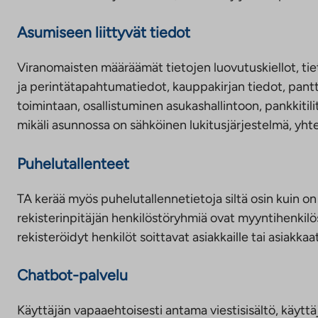
Asumiseen liittyvät tiedot
Viranomaisten määräämät tietojen luovutuskiellot, tie
ja perintätapahtumatiedot, kauppakirjan tiedot, pantt
toimintaan, osallistuminen asukashallintoon, pankkitili
mikäli asunnossa on sähköinen lukitusjärjestelmä, yhte
Puhelutallenteet
TA kerää myös puhelutallennetietoja siltä osin kuin on 
rekisterinpitäjän henkilöstöryhmiä ovat myyntihenkilöst
rekisteröidyt henkilöt soittavat asiakkaille tai asiakkaa
Chatbot-palvelu
Käyttäjän vapaaehtoisesti antama viestisisältö, käyt