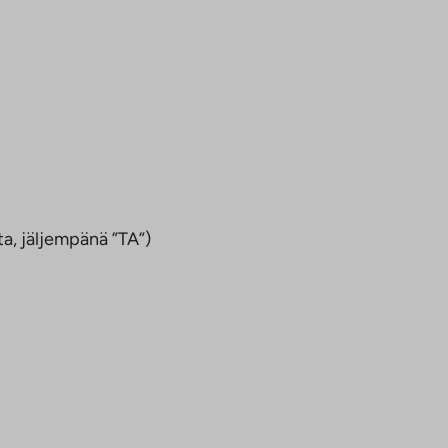
a, jäljempänä ”TA”)