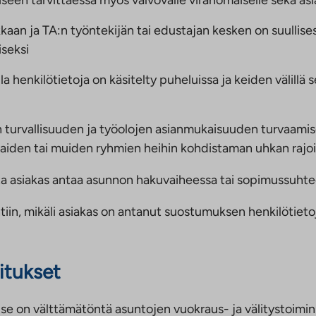
en tarvittaessa myös valvovalle viranomaiselle sekä asiak
aan ja TA:n työntekijän tai edustajan kesken on suullises
iseksi
 henkilötietoja on käsitelty puheluissa ja keiden välillä 
en turvallisuuden ja työolojen asianmukaisuuden turvaami
kaiden tai muiden ryhmien heihin kohdistaman uhkan rajo
ita asiakas antaa asunnon hakuvaiheessa tai sopimussuhte
tiin, mikäli asiakas on antanut suostumuksen henkilötieto
oitukset
n se on välttämätöntä asuntojen vuokraus- ja välitystoimin