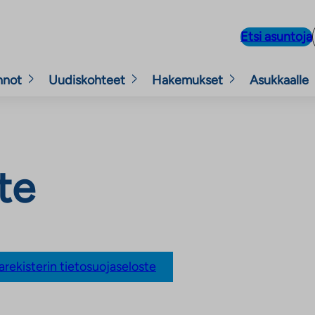
Etsi asuntoja
nnot
Uudiskohteet
Hakemukset
Asukkaalle
te
arekisterin tietosuojaseloste