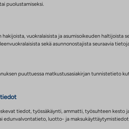
tai puolustamiseksi.
n hakijoista, vuokralaisista ja asumisoikeuden haltijoista
älleenvuokralaisista sekä asunnonostajista seuraavia tietoj
unnuksen puuttuessa matkustusasiakirjan tunnistetieto k
tiedot
evat tiedot, työssäkäynti, ammatti, työsuhteen kesto ja la
 tai edunvalvontatieto, luotto- ja maksukäyttäytymistiedo