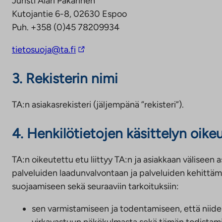
Juristi Alari Pakarinen
i
Kutojantie 6-8, 02630 Espoo
v
Puh. +358 (0)45 78209934
i
L
tietosuoja@ta.fi
e
i
u
3. Rekisterin nimi
n
l
k
k
k
TA:n asiakasrekisteri (jäljempänä ”rekisteri”).
o
i
p
v
4. Henkilötietojen käsittelyn oik
u
i
o
e
l
TA:n oikeutettu etu liittyy TA:n ja asiakkaan väliseen 
u
i
palveluiden laadunvalvontaan ja palveluiden kehittämis
l
s
suojaamiseen sekä seuraaviin tarkoituksiin:
k
e
sen varmistamiseen ja todentamiseen, että niiden 
o
e