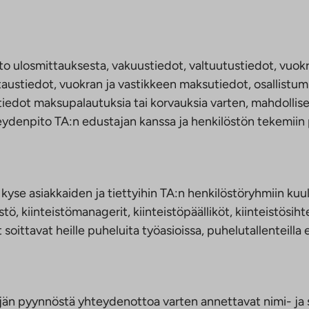
to ulosmittauksesta, vakuustiedot, valtuutustiedot, vuok
austiedot, vuokran ja vastikkeen maksutiedot, osallistum
tiedot maksupalautuksia tai korvauksia varten, mahdolliset 
ydenpito TA:n edustajan kanssa ja henkilöstön tekemiin pa
kyse asiakkaiden ja tiettyihin TA:n henkilöstöryhmiin kuul
ö, kiinteistömanagerit, kiinteistöpäälliköt, kiinteistösiht
t soittavat heille puheluita työasioissa, puhelutallenteilla
täjän pyynnöstä yhteydenottoa varten annettavat nimi- ja