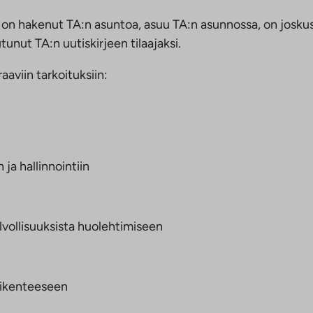
as on hakenut TA:n asuntoa, asuu TA:n asunnossa, on josk
unut TA:n uutiskirjeen tilaajaksi.
aviin tarkoituksiin:
a hallinnointiin
lvollisuuksista huolehtimiseen
iikenteeseen