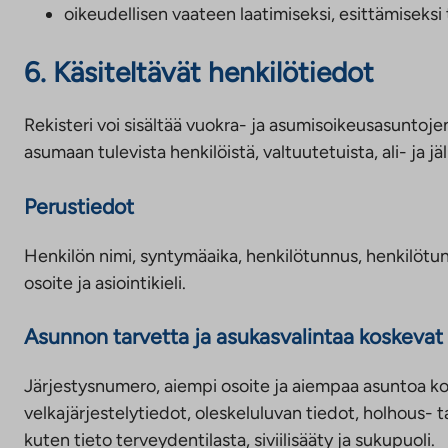
oikeudellisen vaateen laatimiseksi, esittämiseksi 
6. Käsiteltävät henkilötiedot
Rekisteri voi sisältää vuokra- ja asumisoikeusasuntoje
asumaan tulevista henkilöistä, valtuutetuista, ali- ja j
Perustiedot
Henkilön nimi, syntymäaika, henkilötunnus, henkilöt
osoite ja asiointikieli.
Asunnon tarvetta ja asukasvalintaa koskevat 
Järjestysnumero, aiempi osoite ja aiempaa asuntoa kosk
velkajärjestelytiedot, oleskeluluvan tiedot, holhous-
kuten tieto terveydentilasta, siviilisääty ja sukupuoli.