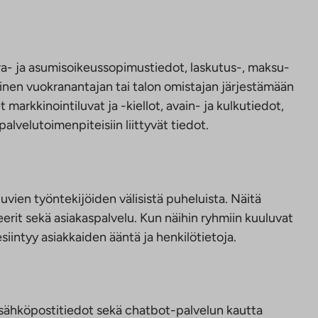
ra- ja asumisoikeussopimustiedot, laskutus-, maksu-
inen vuokranantajan tai talon omistajan järjestämään
markkinointiluvat ja -kiellot, avain- ja kulkutiedot,
lvelutoimenpiteisiin liittyvät tiedot.
uvien työntekijöiden välisistä puheluista. Näitä
eerit sekä asiakaspalvelu. Kun näihin ryhmiin kuuluvat
 esiintyy asiakkaiden ääntä ja henkilötietoja.
 sähköpostitiedot sekä chatbot-palvelun kautta