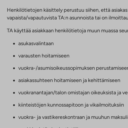
n
Henkilötietojen käsittely perustuu siihen, että asiak
vapaista/vapautuvista TA:n asunnoista tai on ilmoittaut
TA käyttää asiakkaan henkilötietoja muun muassa seura
asukasvalintaan
varausten hoitamiseen
vuokra-/asumisoikeussopimuksen perustamiseen j
asiakassuhteen hoitamiseen ja kehittämiseen
vuokranantajan/talon omistajan oikeuksista ja ve
kiinteistöjen kunnossapitoon ja vikailmoituksiin
vuokra- ja vastikereskontraan ja muuhun maksul