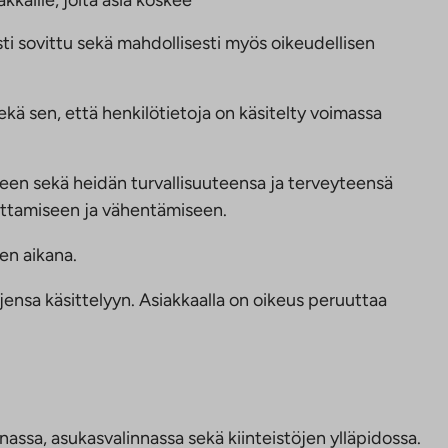
kaille, joita asia koskee
ti sovittu sekä mahdollisesti myös oikeudellisen
sekä sen, että henkilötietoja on käsitelty voimassa
seen sekä heidän turvallisuuteensa ja terveyteensä
ittamiseen ja vähentämiseen.
en aikana.
jensa käsittelyyn. Asiakkaalla on oikeus peruuttaa
nassa, asukasvalinnassa sekä kiinteistöjen ylläpidossa.