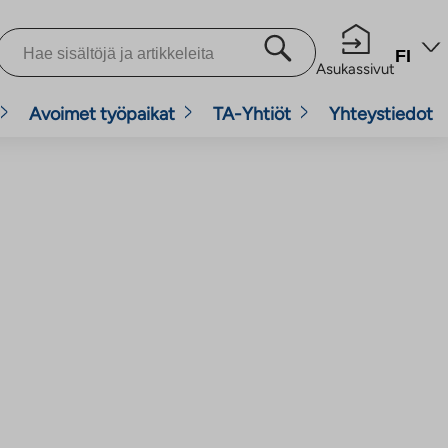
FI
Asukassivut
Avoimet työpaikat
TA-Yhtiöt
Yhteystiedot