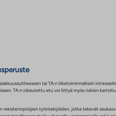
eusperuste
asiakkuussuhteeseen tai TA:n liiketoiminnallisiin intresse
een. TA:n oikeutettu etu voi liittyä myös riskien kartoit
rekisterinpitäjien työntekijöiden, jotka tekevät asukasva