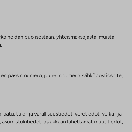
 sekä heidän puolisostaan, yhteismaksajasta, muista
a:
uten passin numero, puhelinnumero, sähköpostiosoite,
atu, tulo- ja varallisuustiedot, verotiedot, velka- ja
t, asumistukitiedot, asiakkaan lähettämät muut tiedot,