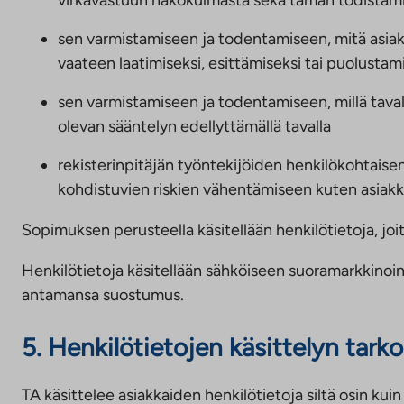
virkavastuun näkökulmasta sekä tämän todistamise
p
n
u
p
sen varmistamiseen ja todentamiseen, mitä asiakk
o
a
vaateen laatimiseksi, esittämiseksi tai puolustam
l
l
i
sen varmistamiseen ja todentamiseen, millä tavalla
v
s
olevan sääntelyn edellyttämällä tavalla
e
e
l
rekisterinpitäjän työntekijöiden henkilökohtais
e
u
kohdistuvien riskien vähentämiseen kuten asiak
n
u
p
n
Sopimuksen perusteella käsitellään henkilötietoja, jo
a
l
Henkilötietoja käsitellään sähköiseen suoramarkkinoin
v
antamansa suostumus.
e
5. Henkilötietojen käsittelyn tark
l
u
u
TA käsittelee asiakkaiden henkilötietoja siltä osin kui