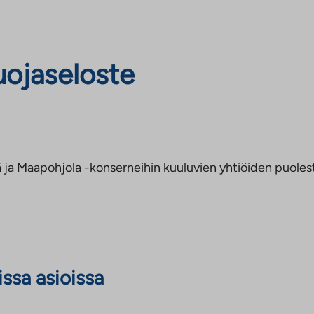
uojaseloste
a Maapohjola -konserneihin kuuluvien yhtiöiden puolest
issa asioissa