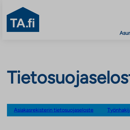
TA.fi
Asu
Siirry
sisältöön
Tietosuojaselos
Asiakasrekisterin tietosuojaseloste
Työnhakij