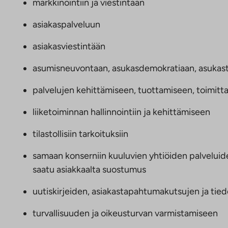
markkinointiin ja viestintään
asiakaspalveluun
asiakasviestintään
asumisneuvontaan, asukasdemokratiaan, asukasto
palvelujen kehittämiseen, tuottamiseen, toimitt
liiketoiminnan hallinnointiin ja kehittämiseen
tilastollisiin tarkoituksiin
samaan konserniin kuuluvien yhtiöiden palveluide
saatu asiakkaalta suostumus
uutiskirjeiden, asiakastapahtumakutsujen ja tie
turvallisuuden ja oikeusturvan varmistamiseen