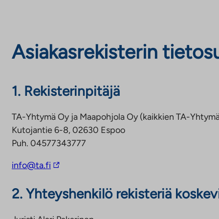
Asiakasrekisterin tietos
1. Rekisterinpitäjä
TA-Yhtymä Oy ja Maapohjola Oy (kaikkien TA-Yhtymä j
Kutojantie 6-8, 02630 Espoo
Puh. 04577343777
L
info@ta.fi
i
2. Yhteyshenkilö rekisteriä koskev
n
k
k