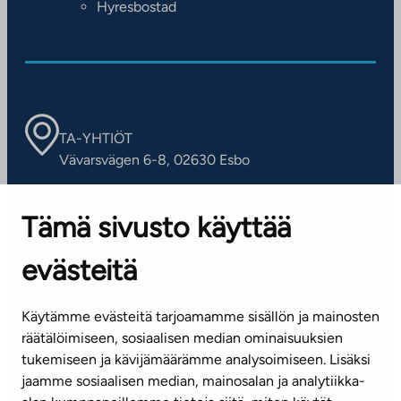
Hyresbostad
TA-YHTIÖT
Vävarsvägen 6-8, 02630 Esbo
ARBETSSTÄLLEN
Tämä sivusto käyttää
Kontaktinformation
evästeitä
KUNDSERVICE
Tel. 045 7734 3777
Käytämme evästeitä tarjoamamme sisällön ja mainosten
(vardagar kl. 8–16)
räätälöimiseen, sosiaalisen median ominaisuuksien
tukemiseen ja kävijämäärämme analysoimiseen. Lisäksi
info@ta.fi
jaamme sosiaalisen median, mainosalan ja analytiikka-