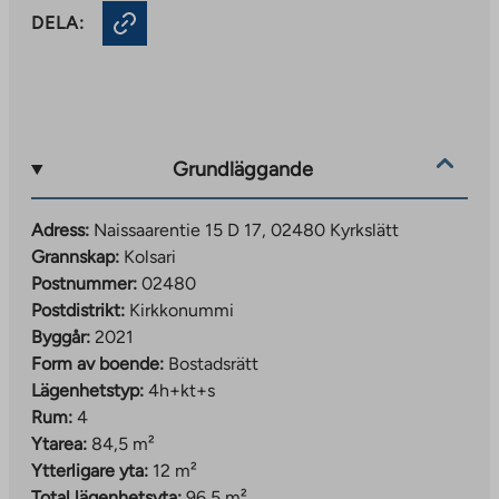
DELA:
Grundläggande
Adress:
Naissaarentie 15 D 17, 02480 Kyrkslätt
Grannskap:
Kolsari
Postnummer:
02480
Postdistrikt:
Kirkkonummi
Byggår:
2021
Form av boende:
Bostadsrätt
Lägenhetstyp:
4h+kt+s
Rum:
4
Ytarea:
84,5 m²
Ytterligare yta:
12 m²
Total lägenhetsyta:
96,5 m²