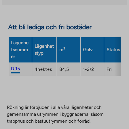
site.
Link
opens
in
Att bli lediga och fri bostäder
a
new
Lägenhe
tab
Lägenhet
tsnumm
m²
Golv
Status
styp
er
D 15
4h+kt+s
84,5
1-2/2
Fri
Rökning är förbjuden i alla våra lägenheter och
gemensamma utrymmen i byggnaderna, såsom
trapphus och bastuutrymmen och förråd.