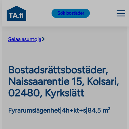
TA.fi
Sök bostäder
Skip
to
Selaa asuntoja
content
Bostadsrättsbostäder,
Naissaarentie 15, Kolsari,
02480, Kyrkslätt
Fyrarumslägenhet
|
4h+kt+s
|
84,5 m²