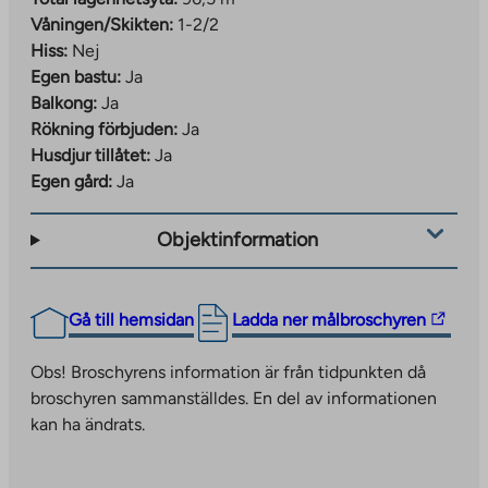
Våningen/Skikten:
1-2/2
Hiss:
Nej
Egen bastu:
Ja
Balkong:
Ja
Rökning förbjuden:
Ja
Husdjur tillåtet:
Ja
Egen gård:
Ja
Objektinformation
The
Gå till hemsidan
Ladda ner målbroschyren
link
takes
Obs! Broschyrens information är från tidpunkten då
you
broschyren sammanställdes. En del av informationen
to
kan ha ändrats.
an
external