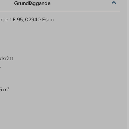
Grundläggande
tie 1 E 95, 02940 Esbo
dsrätt
s
5 m²