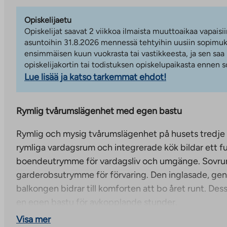
Opiskelijaetu
Opiskelijat saavat 2 viikkoa ilmaista muuttoaikaa vapaisii
asuntoihin 31.8.2026 mennessä tehtyihin uusiin sopimuks
ensimmäisen kuun vuokrasta tai vastikkeesta, ja sen saa
opiskelijakortin tai todistuksen opiskelupaikasta ennen
Lue lisää ja katso tarkemmat ehdot!
Rymlig tvårumslägenhet med egen bastu
Rymlig och mysig tvårumslägenhet på husets tredje
rymliga vardagsrum och integrerade kök bildar ett fun
boendeutrymme för vardagsliv och umgänge. Sovru
garderobsutrymme för förvaring. Den inglasade, gene
balkongen bidrar till komforten att bo året runt. De
en egen bastu för avkopplande stunder.
Visa mer
Lugnt och naturnära Lippajärvi