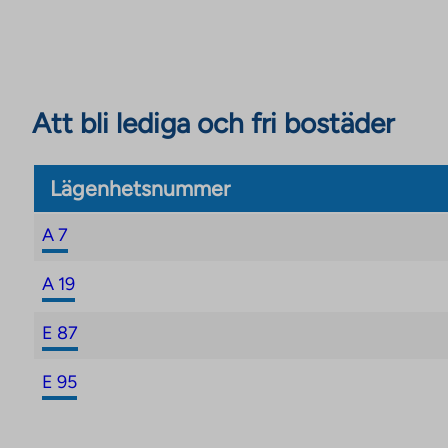
Att bli lediga och fri bostäder
Lägenhetsnummer
A 7
A 19
E 87
E 95