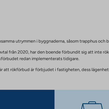
emensamma utrymmen i byggnaderna, såsom trapphus och 
vtal från 2020, har den boende förbundit sig att inte rö
ökförbudet redan implementerats tidigare.
nnebär att rökförbud är förbjudet i fastigheten, dess läge