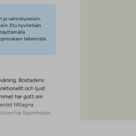
n ja valmistuneisiin
iin. Etu hyvitetään
 näyttämällä
 sopimuksen tekemistä.
 våning. Bostadens
ktionellt och ljust
mmet har gott om
röst tilltagna
ssutom har lägenheten