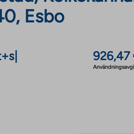
40, Esbo
t+s
|
926,47
Användningsavgi