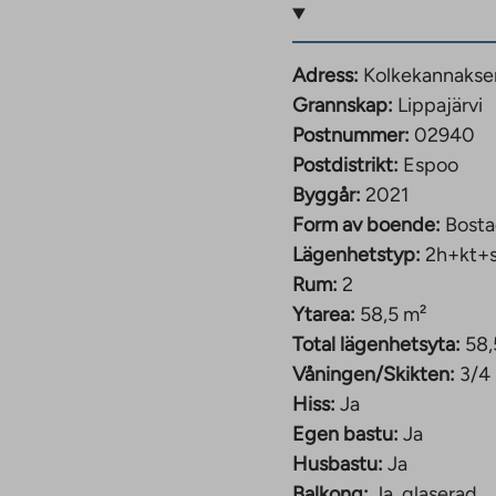
erna
lägenheter,
Adress:
Kolkekannaksen
ta lägenheterna är 42
Grannskap:
Lippajärvi
rsta våningen i den
Postnummer:
02940
gårdar och de andra har
Postdistrikt:
Espoo
enner i fönstren.
Byggår:
2021
 det också enklare att
Form av boende:
Bosta
heterna har egen bastu.
Lägenhetstyp:
2h+kt+
Rum:
2
tionsområde. Dessutom
Ytarea:
58,5 m²
a och en husbastu.
Total lägenhetsyta:
58,
an, med platser på övre
Våningen/Skikten:
3/4
estolpe med möjlighet
Hiss:
Ja
Egen bastu:
Ja
Husbastu:
Ja
miljshus i centrala
Balkong:
Ja, glaserad