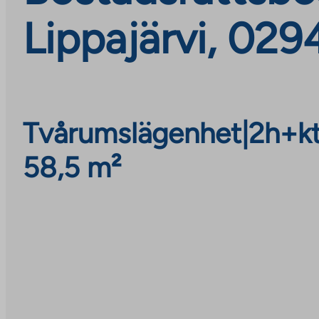
Lippajärvi, 029
Tvårumslägenhet
|
2h+k
58,5 m²