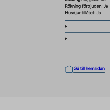
ch livsmedelsbutiker
Rökning förbjuden:
Ja
kapellet ligger inom
Husdjur tillåtet:
Ja
örbindelser, både med
 har bussar till olika
da.
sport i landskapen kring
ger också Träskända
 historia och mångsidig
 även en isbana och en
Gå till hemsidan