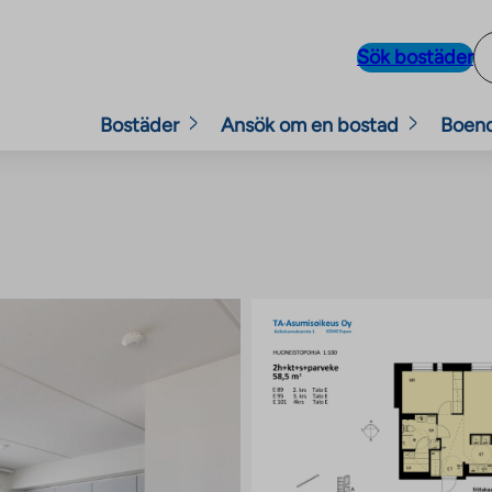
Sök bostäder
Bostäder
Ansök om en bostad
Boen