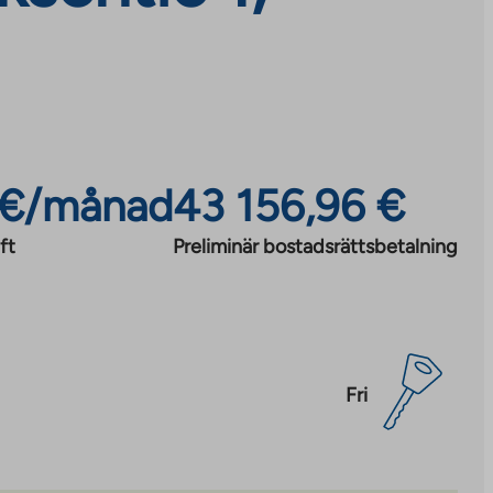
 €/månad
43 156,96 €
ft
Preliminär bostadsrättsbetalning
Fri