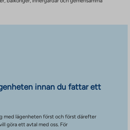
nheter, balkonger, innergårdar och gemensamma
ägenheten innan du fattar ett
g med lägenheten först och först därefter
ll göra ett avtal med oss. För