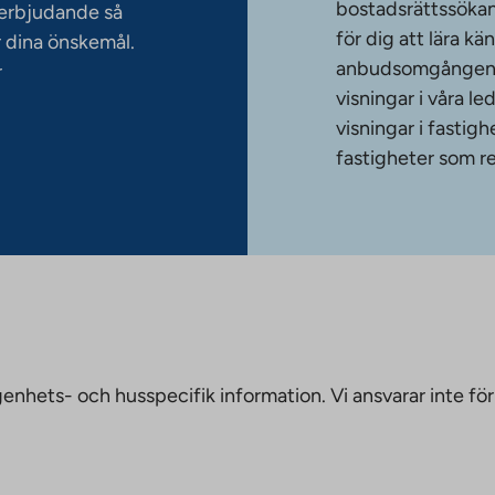
bostadsrättssökan
serbjudande så
för dig att lära k
 dina önskemål.
anbudsomgången. T
r
visningar i våra le
visningar i fasti
fastigheter som re
nhets- och husspecifik information. Vi ansvarar inte för