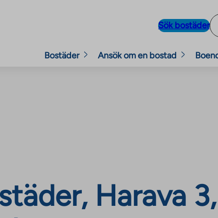
Sök bostäder
Bostäder
Ansök om en bostad
Boen
täder, Harava 3,