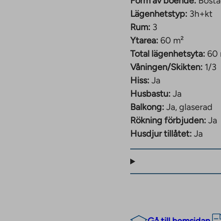
Form av boende:
Bosta
Lägenhetstyp:
3h+kt
Rum:
3
Ytarea:
60 m²
Total lägenhetsyta:
60
Våningen/Skikten:
1/3
Hiss:
Ja
Husbastu:
Ja
Balkong:
Ja, glaserad
Rökning förbjuden:
Ja
Husdjur tillåtet:
Ja