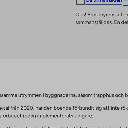
Gå till hemsidan
Obs! Broschyrens infor
sammanställdes. En del
emensamma utrymmen i byggnaderna, såsom trapphus och 
vtal från 2020, har den boende förbundit sig att inte rö
ökförbudet redan implementerats tidigare.