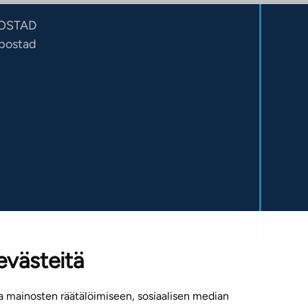
OSTAD
sbostad
evästeitä
 mainosten räätälöimiseen, sosiaalisen median