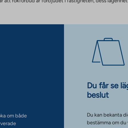
nnebär att rökförbud är förbjudet i fastigheten, dess läge
Du får se l
beslut
Du kan bekanta di
söka om både
bestämma om du vi
rverade