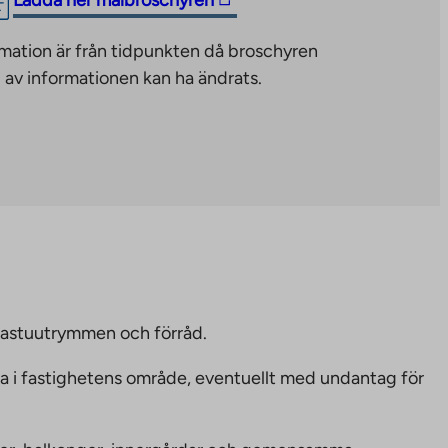
Ladda ner målbroschyren
link
mation är från tidpunkten då broschyren
takes
 av informationen kan ha ändrats.
you
to
an
external
site.
Link
opens
in
a
new
bastuutrymmen och förråd.
tab
ka i fastighetens område, eventuellt med undantag för