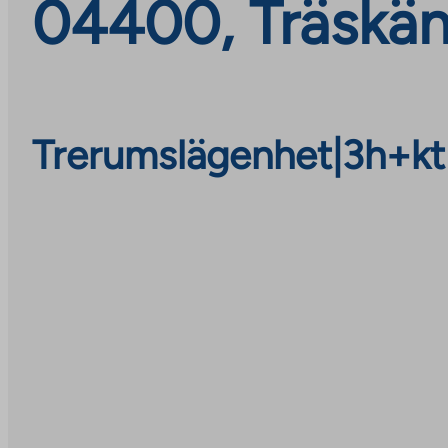
04400, Träskä
Trerumslägenhet
|
3h+kt