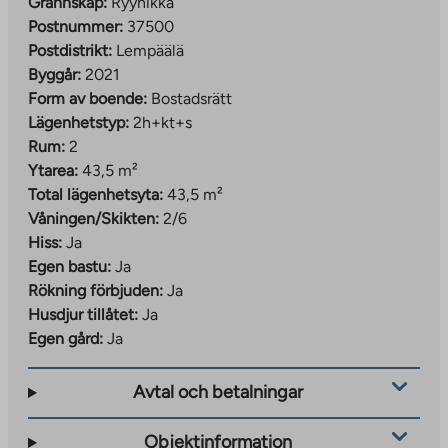
Grannskap:
Ryynikkä
Postnummer:
37500
Postdistrikt:
Lempäälä
Byggår:
2021
Form av boende:
Bostadsrätt
Lägenhetstyp:
2h+kt+s
Rum:
2
Ytarea:
43,5 m²
Total lägenhetsyta:
43,5 m²
Våningen/Skikten:
2/6
Hiss:
Ja
Egen bastu:
Ja
Rökning förbjuden:
Ja
Husdjur tillåtet:
Ja
Egen gård:
Ja
Avtal och betalningar
Objektinformation