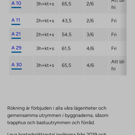
Att bli
A 10
3h+kt+s
65,5
2/6
fri
A 11
2h+kt+s
43,5
2/6
Fri
A 21
2h+kt+s
54,5
3/6
Fri
A 29
3h+kt+s
61,5
4/6
Fri
Att bli
A 30
3h+kt+s
65,5
4/6
fri
Rökning är förbjuden i alla våra lägenheter och
gemensamma utrymmen i byggnaderna, såsom
trapphus och bastuutrymmen och förråd.
I nya bostadsrättsavtal ingångna från 2019 och