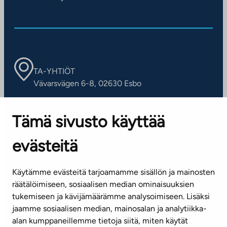
TA-YHTIÖT
Vävarsvägen 6-8, 02630 Esbo
ARBETSSTÄLLEN
Tämä sivusto käyttää
Kontaktinformation
evästeitä
KUNDSERVICE
Tel. 045 7734 3777
Käytämme evästeitä tarjoamamme sisällön ja mainosten
(vardagar kl. 8–16)
räätälöimiseen, sosiaalisen median ominaisuuksien
tukemiseen ja kävijämäärämme analysoimiseen. Lisäksi
info@ta.fi
jaamme sosiaalisen median, mainosalan ja analytiikka-
alan kumppaneillemme tietoja siitä, miten käytät