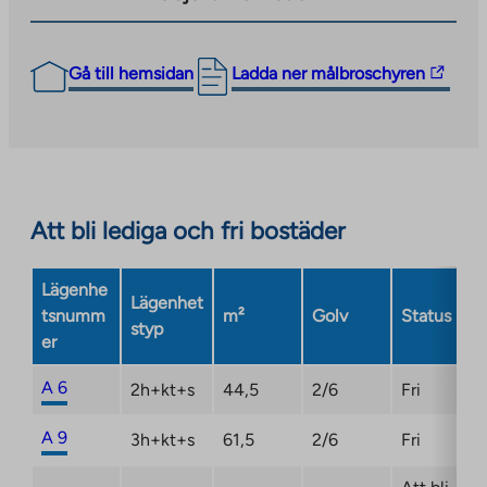
The
Gå till hemsidan
Ladda ner målbroschyren
link
takes
you
to
an
Att bli lediga och fri bostäder
external
site.
Link
Lägenhe
Lägenhet
opens
tsnumm
m²
Golv
Status
styp
in
er
a
new
A 6
2h+kt+s
44,5
2/6
Fri
tab
A 9
3h+kt+s
61,5
2/6
Fri