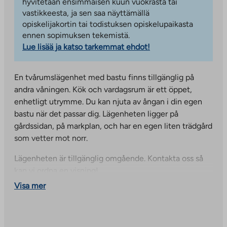
hyvitetään ensimmäisen kuun vuokrasta tai
vastikkeesta, ja sen saa näyttämällä
opiskelijakortin tai todistuksen opiskelupaikasta
ennen sopimuksen tekemistä.
Lue lisää ja katso tarkemmat ehdot!
En tvårumslägenhet med bastu finns tillgänglig på
andra våningen. Kök och vardagsrum är ett öppet,
enhetligt utrymme. Du kan njuta av ångan i din egen
bastu när det passar dig. Lägenheten ligger på
gårdssidan, på markplan, och har en egen liten trädgård
som vetter mot norr.
Lägenheten är tillgänglig omgående. Kontakta oss så
kan vi ordna en visning!
Visa mer
Bostadsbyggnaden har tvättstuga, torkrum och
uppvärmda förråd på gatuplan. Förrådet för
utomhusutrustning finns i gårdsbyggnaden. Dessutom