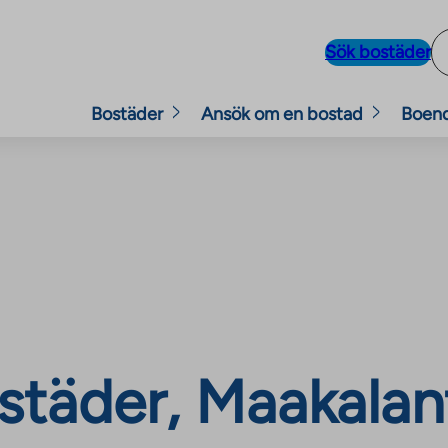
Sök bostäder
Bostäder
Ansök om en bostad
Boen
täder, Maakalant