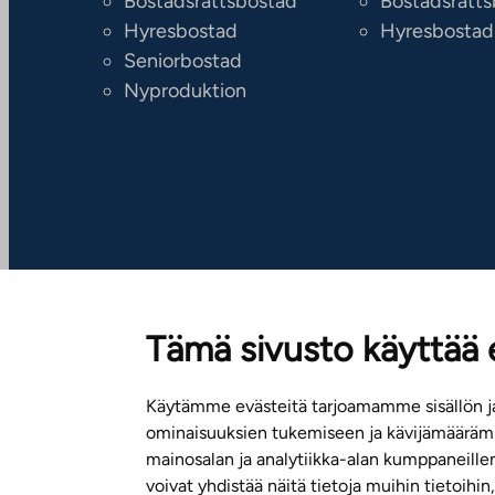
Bostadsrättsbostad
Bostadsrätt
Hyresbostad
Hyresbostad
Seniorbostad
Nyproduktion
Tämä sivusto käyttää 
Käytämme evästeitä tarjoamamme sisällön ja
Nyhetsbrev (på finska)
ominaisuuksien tukemiseen ja kävijämäärämm
mainosalan ja analytiikka-alan kumppaneill
voivat yhdistää näitä tietoja muihin tietoihin, 