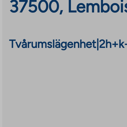
37500, Lemboi
Tvårumslägenhet
|
2h+k