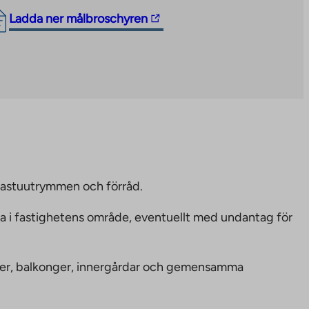
The
Ladda ner målbroschyren
link
takes
you
to
an
external
site.
Link
opens
bastuutrymmen och förråd.
in
ka i fastighetens område, eventuellt med undantag för
a
new
tab
nheter, balkonger, innergårdar och gemensamma