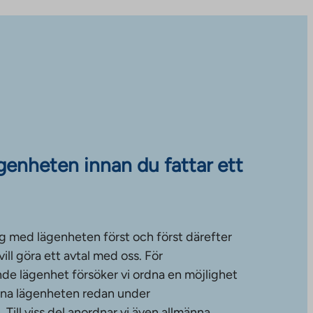
ägenheten innan du fattar ett
g med lägenheten först och först därefter
ll göra ett avtal med oss. För
de lägenhet försöker vi ordna en möjlighet
änna lägenheten redan under
ill viss del anordnar vi även allmänna