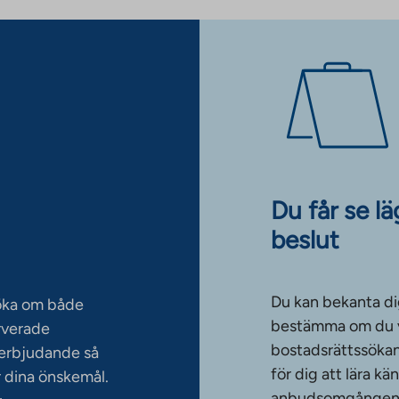
Du får se l
beslut
Du kan bekanta di
söka om både
bestämma om du vi
rverade
bostadsrättssökan
serbjudande så
för dig att lära k
 dina önskemål.
anbudsomgången. T