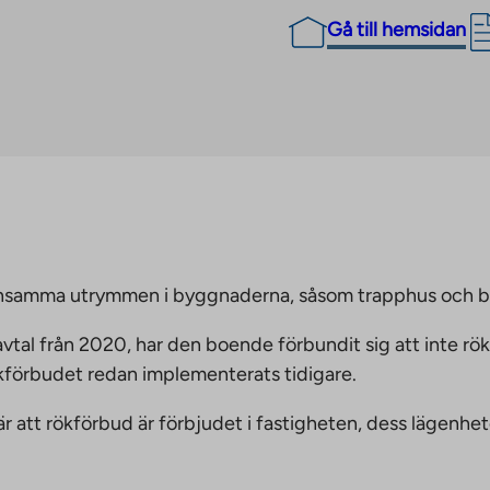
Gå till hemsidan
emensamma utrymmen i byggnaderna, såsom trapphus och 
vtal från 2020, har den boende förbundit sig att inte rö
ökförbudet redan implementerats tidigare.
nnebär att rökförbud är förbjudet i fastigheten, dess läge