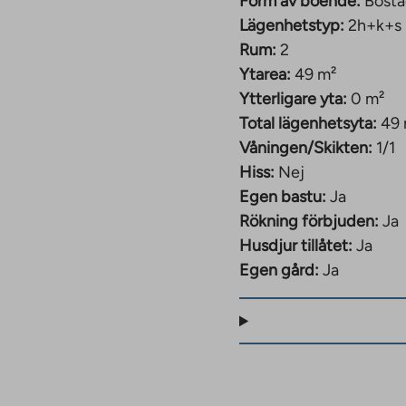
Form av boende:
Bosta
Lägenhetstyp:
2h+k+s
Rum:
2
Ytarea:
49 m²
Ytterligare yta:
0 m²
Total lägenhetsyta:
49
Våningen/Skikten:
1/1
Hiss:
Nej
Egen bastu:
Ja
Rökning förbjuden:
Ja
Husdjur tillåtet:
Ja
Egen gård:
Ja