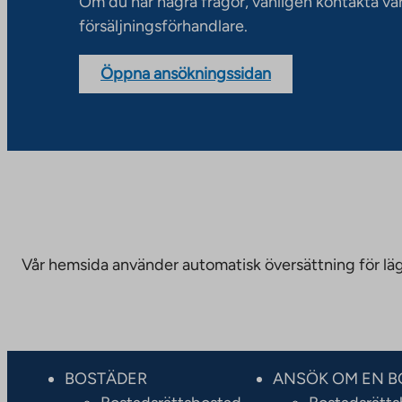
Om du har några frågor, vänligen kontakta vå
försäljningsförhandlare.
Öppna ansökningssidan
Vår hemsida använder automatisk översättning för läge
BOSTÄDER
ANSÖK OM EN B