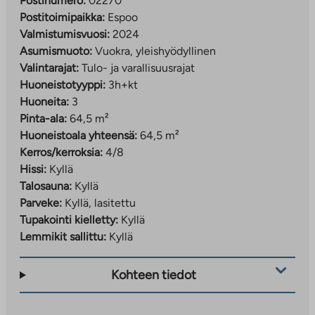
Postinumero:
02270
Postitoimipaikka:
Espoo
Valmistumisvuosi:
2024
Asumismuoto:
Vuokra, yleishyödyllinen
Valintarajat:
Tulo- ja varallisuusrajat
Huoneistotyyppi:
3h+kt
Huoneita:
3
Pinta-ala:
64,5 m²
Huoneistoala yhteensä:
64,5 m²
Kerros/kerroksia:
4/8
Hissi:
Kyllä
Talosauna:
Kyllä
Parveke:
Kyllä, lasitettu
Tupakointi kielletty:
Kyllä
Lemmikit sallittu:
Kyllä
Kohteen tiedot