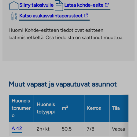
Linkki
Siirry talosivulle
Lataa kohde-esite
vie
Linkki
Katso asukasvalintaperusteet
ulkopuoliseen
vie
palveluun.
ulkopuoliseen
Huom! Kohde-esitteen tiedot ovat esitteen
Linkki
palveluun.
laatimishetkeltä. Osa tiedoista on saattanut muuttua.
aukeaa
Linkki
uuteen
aukeaa
välilehteen
uuteen
välilehteen
Muut vapaat ja vapautuvat asunnot
Huoneis
Huoneis
tonumer
m²
Kerros
Tila
totyyppi
o
A 42
2h+kt
50,5
7/8
Vapaa