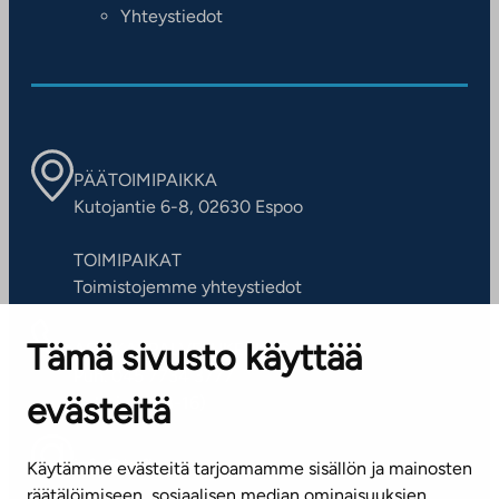
Yhteystiedot
PÄÄTOIMIPAIKKA
Kutojantie 6-8, 02630 Espoo
TOIMIPAIKAT
Toimistojemme yhteystiedot
Tämä sivusto käyttää
ASIAKASPALVELUKESKUS
Puh. 045 7734 3777
evästeitä
(arkisin klo 8-16)
info@ta.fi
Käytämme evästeitä tarjoamamme sisällön ja mainosten
räätälöimiseen, sosiaalisen median ominaisuuksien