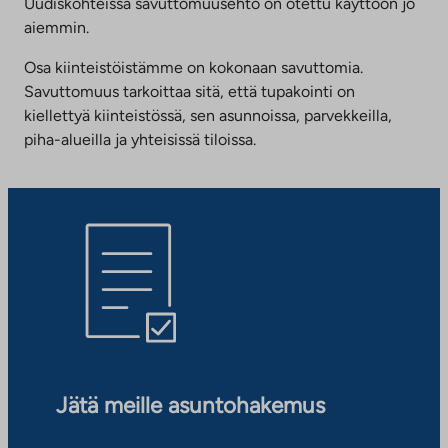
Uudiskohteissa savuttomuusehto on otettu käyttöön jo
aiemmin.
Osa kiinteistöistämme on kokonaan savuttomia.
Savuttomuus tarkoittaa sitä, että tupakointi on
kiellettyä kiinteistössä, sen asunnoissa, parvekkeilla,
piha-alueilla ja yhteisissä tiloissa.
Jätä meille asuntohakemus