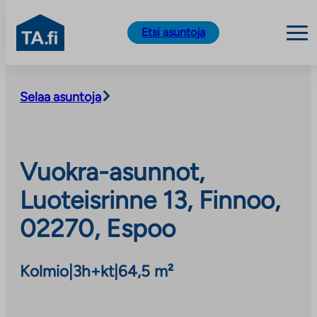
TA.fi
Etsi asuntoja
Siirry
sisältöön
Selaa asuntoja
Vuokra-asunnot,
Luoteisrinne 13, Finnoo,
02270, Espoo
Kolmio
|
3h+kt
|
64,5 m²