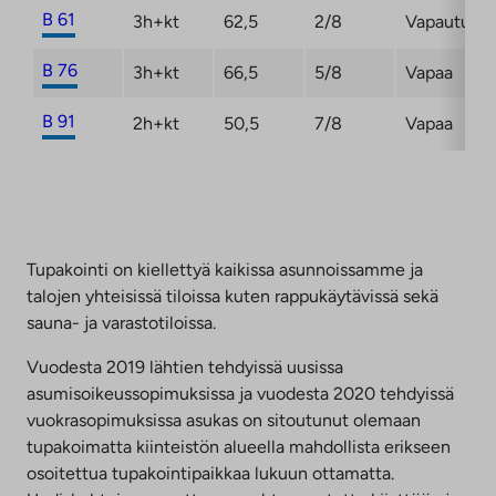
B 61
3h+kt
62,5
2/8
Vapautuma
B 76
3h+kt
66,5
5/8
Vapaa
B 91
2h+kt
50,5
7/8
Vapaa
Tupakointi on kiellettyä kaikissa asunnoissamme ja
talojen yhteisissä tiloissa kuten rappukäytävissä sekä
sauna- ja varastotiloissa.
Vuodesta 2019 lähtien tehdyissä uusissa
asumisoikeussopimuksissa ja vuodesta 2020 tehdyissä
vuokrasopimuksissa asukas on sitoutunut olemaan
tupakoimatta kiinteistön alueella mahdollista erikseen
osoitettua tupakointipaikkaa lukuun ottamatta.