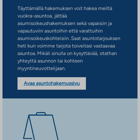
Täyttämällä hakemuksen voit hakea meiltä
vuokra-asuntoa, jättää
asumisoikeushakemuksen sekä vapaisiin ja
vapautuviin asuntoihin että varattuihin
asumisoikeuskohteisiin. Saat asuntotarjouksen
heti kun voimme tarjota toiveitasi vastaavaa
asuntoa. Mikäli sinulla on kysyttävää, otathan
yhteyttä asunnon tai kohteen
myyntineuvottelijaan.
Avaa asuntohakemussivu