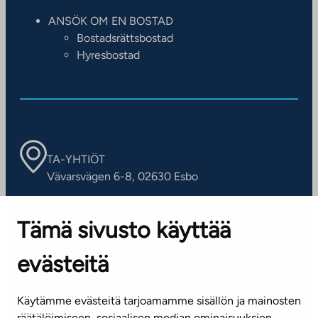
ANSÖK OM EN BOSTAD
Bostadsrättsbostad
Hyresbostad
TA-YHTIÖT
Vävarsvägen 6-8, 02630 Esbo
ARBETSSTÄLLEN
Tämä sivusto käyttää
Kontaktinformation
evästeitä
KUNDSERVICE
Tel. 045 7734 3777
Käytämme evästeitä tarjoamamme sisällön ja mainosten
(vardagar kl. 8–16)
räätälöimiseen, sosiaalisen median ominaisuuksien