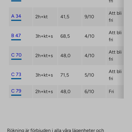
fri
Att bli
A 34
2h+kt
41,5
9/10
fri
Att bli
B 47
3h+kt+s
68,5
4/10
fri
Att bli
C 70
2h+kt+s
48,0
4/10
fri
Att bli
C 73
3h+kt+s
71,5
5/10
fri
C 79
2h+kt+s
48,0
6/10
Fri
Rökning är förbjuden i alla våra lägenheter och