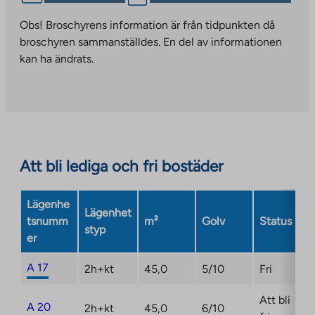
link
takes
Obs! Broschyrens information är från tidpunkten då
you
broschyren sammanställdes. En del av informationen
to
kan ha ändrats.
an
external
site.
Link
opens
in
Att bli lediga och fri bostäder
a
new
Lägenhe
tab
Lägenhet
tsnumm
m²
Golv
Status
styp
er
A 17
2h+kt
45,0
5/10
Fri
Att bli
A 20
2h+kt
45,0
6/10