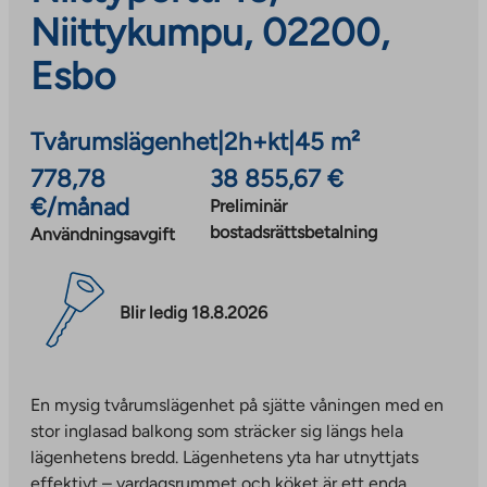
Niittykumpu, 02200,
Esbo
Tvårumslägenhet
|
2h+kt
|
45 m²
778,78
38 855,67 €
€/månad
Preliminär
bostadsrättsbetalning
Användningsavgift
Blir ledig 18.8.2026
En mysig tvårumslägenhet på sjätte våningen med en
stor inglasad balkong som sträcker sig längs hela
lägenhetens bredd. Lägenhetens yta har utnyttjats
effektivt – vardagsrummet och köket är ett enda