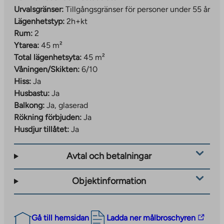
Urvalsgränser:
Tillgångsgränser för personer under 55 år
Lägenhetstyp:
2h+kt
Rum:
2
Ytarea:
45 m²
Total lägenhetsyta:
45 m²
Våningen/Skikten:
6/10
Hiss:
Ja
Husbastu:
Ja
Balkong:
Ja, glaserad
Rökning förbjuden:
Ja
Husdjur tillåtet:
Ja
Avtal och betalningar
Objektinformation
The
Gå till hemsidan
Ladda ner målbroschyren