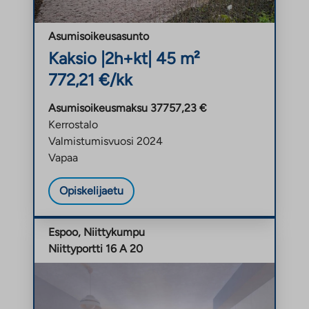
e
n
Asumisoikeusasunto
Kaksio |
2h+kt
| 45 m²
772,21 €/kk
Asumisoikeusmaksu 37757,23 €
Kerrostalo
Valmistumisvuosi 2024
Vapaa
Opiskelijaetu
Espoo, Niittykumpu
Niittyportti 16 A 20