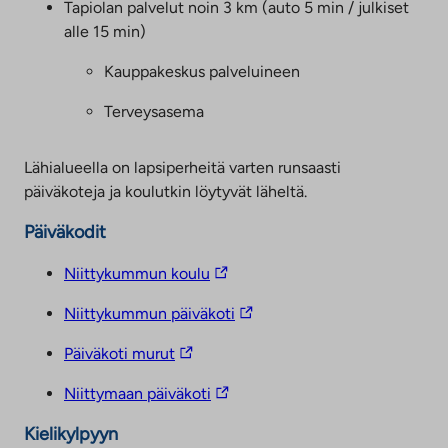
Tapiolan palvelut noin 3 km (auto 5 min / julkiset
u
alle 15 min)
k
e
Kauppakeskus palveluineen
a
a
Terveysasema
u
u
t
Lähialueella on lapsiperheitä varten runsaasti
e
päiväkoteja ja koulutkin löytyvät läheltä.
e
n
Päiväkodit
v
ä
L
Niittykummun koulu
l
i
i
L
Niittykummun päiväkoti
l
n
i
e
k
L
Päiväkoti murut
h
n
k
i
t
k
i
L
Niittymaan päiväkoti
e
n
k
v
i
e
k
Kielikylpyyn
i
n
i
n