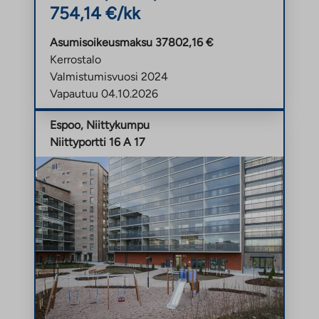
e
ä
754,14 €/kk
e
e
l
a
n
i
Asumisoikeusmaksu 37802,16 €
a
v
l
Kerrostalo
u
ä
e
Valmistumisvuosi 2024
u
l
h
Vapautuu 04.10.2026
t
i
t
e
l
Espoo, Niittykumpu
e
e
e
Niittyportti 16 A 17
e
n
h
n
v
t
ä
e
l
e
i
n
l
e
h
t
e