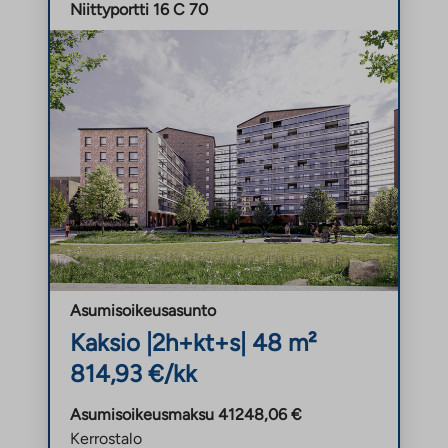
Niittyportti 16 C 70
Asumisoikeusasunto
Kaksio |
2h+kt+s
| 48 m²
814,93 €/kk
Asumisoikeusmaksu 41248,06 €
Kerrostalo