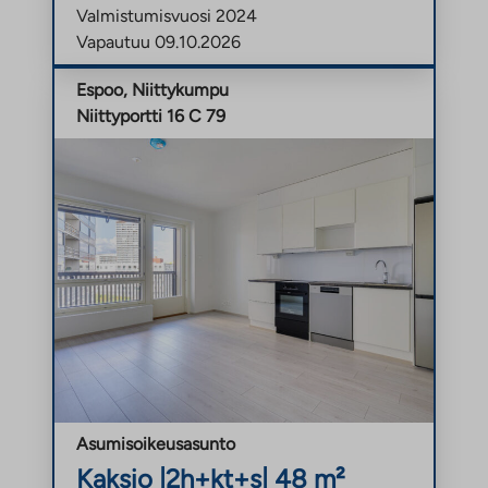
Valmistumisvuosi 2024
Vapautuu 09.10.2026
Espoo, Niittykumpu
Niittyportti 16 C 79
Asumisoikeusasunto
Kaksio |
2h+kt+s
| 48 m²