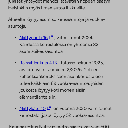
julkiset yhteydet mahdollistavatkin nopean pääsyn
Helsinkiin myös ilman autoa liikkuville.
Alueelta löytyy asumisoikeusasuntoja ja vuokra-
asuntoja.
L
Niittyportti 16
, valmistunut 2024.
i
Kahdessa kerrostalossa on yhteensä 82
n
asumisoikeusasuntoa.
k
L
Rälssitilankuja 4
, tulossa hakuun 2025,
k
i
arvioitu valmistuminen 2/2026. Yhteen
i
n
kahdeksankerroksiseen asuinkerrostaloon
v
k
tulee kaikkiaan 89 vuokra-asuntoa, joiden
i
k
joukosta löytyy koti monenlaisiin
e
i
elämäntilanteisiin.
u
v
l
L
Niittykatu 10
on vuonna 2020 valmistunut
i
k
i
kerrostalo, josta löytyy 52 vuokra-asuntoa.
e
o
n
u
p
Kauppakeskus Niitty ja metro sijaitsevat vain 500