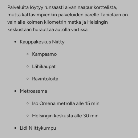
l
Palveluita löytyy runsaasti aivan naapurikorttelista,
i
s
mutta kattavimpienkin palveluiden äärelle Tapiolaan on
e
vain alle kolmen kilometrin matka ja Helsingin
e
keskustaan hurauttaa autolla vartissa.
n
p
Kauppakeskus Niitty
a
l
Kampaamo
v
e
Lähikaupat
l
u
Ravintoloita
u
n
Metroasema
.
L
Iso Omena metrolla alle 15 min
i
n
Helsingin keskusta alle 30 min
k
k
Lidl Niittykumpu
i
a