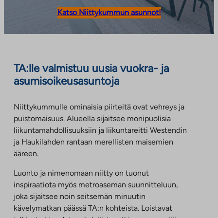
Katso Niittykummun asunnot!
TA:lle valmistuu uusia vuokra- ja
asumisoikeusasuntoja
Niittykummulle ominaisia piirteitä ovat vehreys ja
puistomaisuus. Alueella sijaitsee monipuolisia
liikuntamahdollisuuksiin ja liikuntareitti Westendin
ja Haukilahden rantaan merellisten maisemien
ääreen.
Luonto ja nimenomaan niitty on tuonut
inspiraatiota myös metroaseman suunnitteluun,
joka sijaitsee noin seitsemän minuutin
kävelymatkan päässä TA:n kohteista. Loistavat