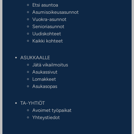
Etsi asuntoa
Asumisoikeusasunnot
Vuokra-asunnot
Senioriasunnot
Uudiskohteet
Kaikki kohteet
ASUKKAALLE
Jätä vikailmoitus
Asukassivut
Lomakkeet
Asukasopas
TA-YHTIÖT
Avoimet työpaikat
Yhteystiedot