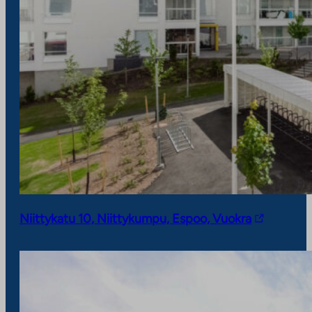
L
Niittykatu 10, Niittykumpu, Espoo, Vuokra
i
n
k
k
i
v