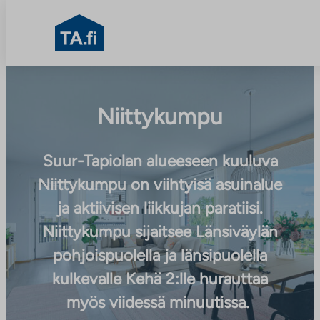
TA.fi
Siirry
sisältöön
Niittykumpu
Suur-Tapiolan alueeseen kuuluva
Niittykumpu on viihtyisä asuinalue
ja aktiivisen liikkujan paratiisi.
Niittykumpu sijaitsee Länsiväylän
pohjoispuolella ja länsipuolella
kulkevalle Kehä 2:lle hurauttaa
myös viidessä minuutissa.