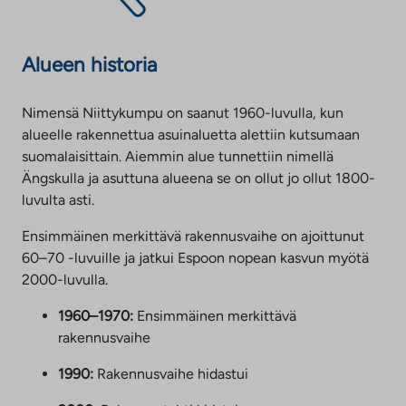
u
n
n
Alueen historia
Nimensä Niittykumpu on saanut 1960-luvulla, kun
alueelle rakennettua asuinaluetta alettiin kutsumaan
suomalaisittain. Aiemmin alue tunnettiin nimellä
Ängskulla ja asuttuna alueena se on ollut jo ollut 1800-
luvulta asti.
Ensimmäinen merkittävä rakennusvaihe on ajoittunut
60–70 -luvuille ja jatkui Espoon nopean kasvun myötä
2000-luvulla.
1960–1970:
Ensimmäinen merkittävä
rakennusvaihe
1990:
Rakennusvaihe hidastui