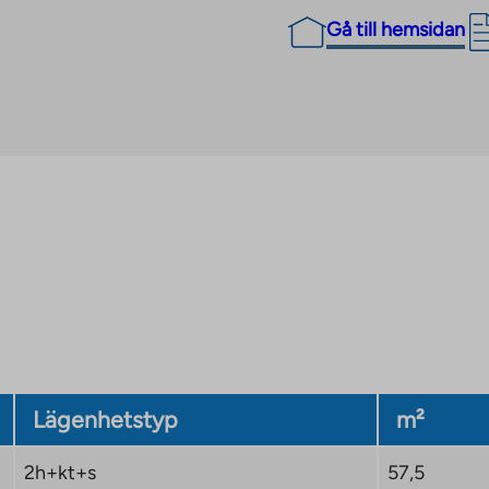
Gå till hemsidan
Lägenhetstyp
m²
2h+kt+s
57,5