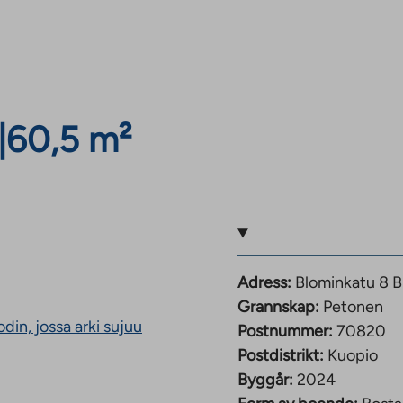
|
60,5 m²
Adress:
Blominkatu 8 B
Grannskap:
Petonen
The
din, jossa arki sujuu
Postnummer:
70820
link
Postdistrikt:
Kuopio
takes
you
Byggår:
2024
to