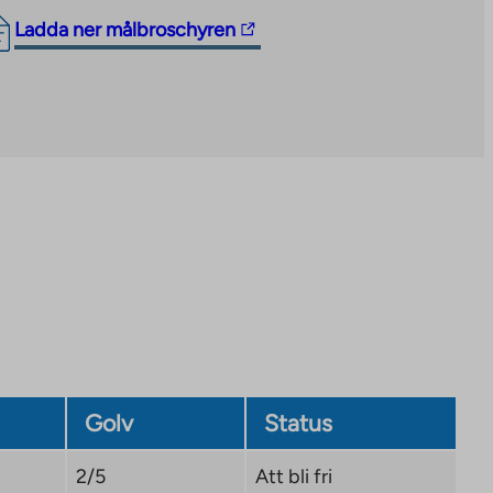
The
Ladda ner målbroschyren
link
takes
you
to
an
external
site.
Link
opens
in
a
new
tab
Golv
Status
2/5
Att bli fri