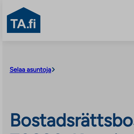
TA.fi
Skip
to
content
Selaa asuntoja
Bostadsrättsbo