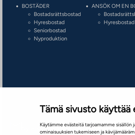
BOSTÄDER
ANSÖK OM EN B
Bostadsrättsbostad
Bostadsrätt
Hyresbostad
Hyresbostad
Seniorbostad
Nyproduktion
Tämä sivusto käyttää 
Käytämme evästeitä tarjoamamme sisällön ja
Nyhetsbrev (på finska)
ominaisuuksien tukemiseen ja kävijämäärämm