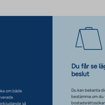
Du får se l
beslut
Du kan bekanta di
söka om både
bestämma om du vi
rverade
bostadsrättssökan
serbjudande så