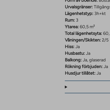
Form av boende:
Bosta
an
Urvalsgränser:
Tillgång
external
site.
Lägenhetstyp:
3h+kt
Link
Rum:
3
opens
Ytarea:
60,5 m²
in
a
Total lägenhetsyta:
60,
new
Våningen/Skikten:
2/5
tab
Hiss:
Ja
Husbastu:
Ja
Balkong:
Ja, glaserad
Rökning förbjuden:
Ja
Husdjur tillåtet:
Ja