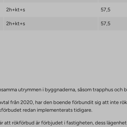
2h+kt+s
57,5
2h+kt+s
57,5
emensamma utrymmen i byggnaderna, såsom trapphus och 
vtal från 2020, har den boende förbundit sig att inte rö
ökförbudet redan implementerats tidigare.
nnebär att rökförbud är förbjudet i fastigheten, dess läge