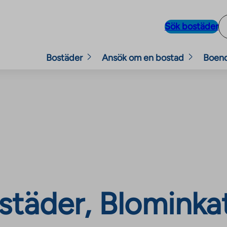
Sök bostäder
Bostäder
Ansök om en bostad
Boen
städer, Blominka