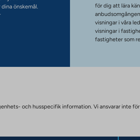
för dig att lära k
 dina önskemål.
anbudsomgången. T
r
visningar i våra le
visningar i fasti
fastigheter som re
nhets- och husspecifik information. Vi ansvarar inte för