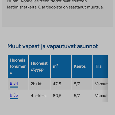
ulkopuoliseen
Huom! Kohde-esitteen tiedot ovat esitteen
palveluun.
laatimishetkeltä. Osa tiedoista on saattanut muuttua.
Linkki
aukeaa
uuteen
välilehteen
Muut vapaat ja vapautuvat asunnot
Huoneis
Huoneist
tonumer
m²
Kerros
Tila
otyyppi
o
B 34
2h+kt
47,5
5/7
Vapautuma
B 36
4h+kt+s
80,5
5/7
Vapautuma