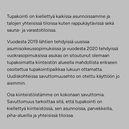
Tupakointi on kiellettyä kaikissa asunnoissamme ja
talojen yhteisissä tiloissa kuten rappukäytävissä sekä
sauna- ja varastotiloissa.
Vuodesta 2019 lähtien tehdyissä uusissa
asumisoikeussopimuksissa ja vuodesta 2020 tehdyissä
vuokrasopimuksissa asukas on sitoutunut olemaan
tupakoimatta kiinteistön alueella mahdollista erikseen
osoitettua tupakointipaikkaa lukuun ottamatta.
Uudiskohteissa savuttomuusehto on otettu käyttöön jo
aiemmin.
Osa kiinteistöistämme on kokonaan savuttomia.
Savuttomuus tarkoittaa sitä, että tupakointi on
kiellettyä kiinteistössä, sen asunnoissa, parvekkeilla,
piha-alueilla ja yhteisissä tiloissa.