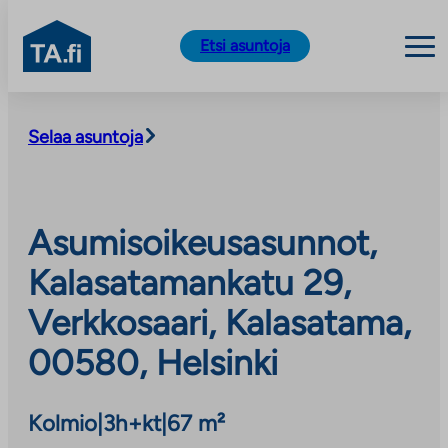
TA.fi
Etsi asuntoja
Siirry
sisältöön
Selaa asuntoja
Asumisoikeusasunnot,
Kalasatamankatu 29,
Verkkosaari, Kalasatama,
00580, Helsinki
Kolmio
|
3h+kt
|
67 m²