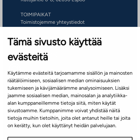
TOIMIPAIKAT
Toimistojemme yhteystiedot
Tämä sivusto käyttää
ASIAKASPALVELUKESKUS
Puh. 045 7734 3777
evästeitä
(arkisin klo 8-16)
info@ta.fi
Käytämme evästeitä tarjoamamme sisällön ja mainosten
räätälöimiseen, sosiaalisen median ominaisuuksien
tukemiseen ja kävijämäärämme analysoimiseen. Lisäksi
jaamme sosiaalisen median, mainosalan ja analytiikka-
Tilaa uutiskirje
alan kumppaneillemme tietoja siitä, miten käytät
sivustoamme. Kumppanimme voivat yhdistää näitä
Mediapankki
tietoja muihin tietoihin, joita olet antanut heille tai joita
on kerätty, kun olet käyttänyt heidän palvelujaan.