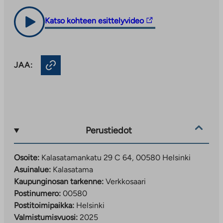
Linkki
Katso kohteen esittelyvideo
vie
ulkopuoliseen
palveluun.
JAA:
Linkki
aukeaa
uuteen
välilehteen
Perustiedot
Osoite:
Kalasatamankatu 29 C 64, 00580 Helsinki
Asuinalue:
Kalasatama
Kaupunginosan tarkenne:
Verkkosaari
Postinumero:
00580
Postitoimipaikka:
Helsinki
Valmistumisvuosi:
2025