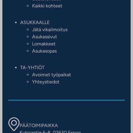
Kaikki kohteet
ASUKKAALLE
Jätä vikailmoitus
Asukassivut
Lomakkeet
Asukasopas
TA-YHTIÖT
Avoimet työpaikat
Yhteystiedot
PÄÄTOIMIPAIKKA
Kutojantie 6-8, 02630 Espoo