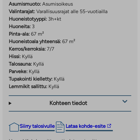
Asumismuoto:
Asumisoikeus
Valintarajat:
Varallisuusrajat alle 55-vuotiailla
Huoneistotyyppi:
3h+kt
Huoneita:
3
Pinta-ala:
67 m²
Huoneistoala yhteensä:
67 m²
Kerros/kerroksia:
7/7
Hissi:
Kyllä
Talosauna:
Kyllä
Parveke:
Kyllä
Tupakointi kielletty:
Kyllä
Lemmikit sallittu:
Kyllä
Kohteen tiedot
Linkki
Siirry talosivulle
Lataa kohde-esite
vie