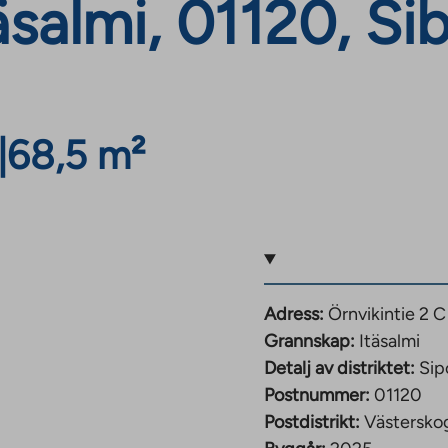
äsalmi, 01120, Si
|
68,5 m²
Adress:
Örnvikintie 2 
Grannskap:
Itäsalmi
Detalj av distriktet:
Sip
Postnummer:
01120
Postdistrikt:
Västersko