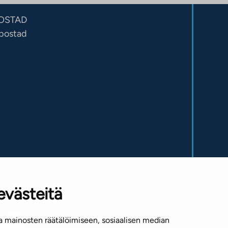
OSTAD
sbostad
evästeitä
 mainosten räätälöimiseen, sosiaalisen median