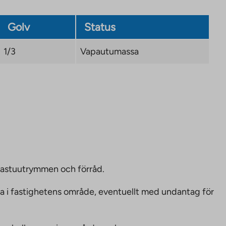
Golv
Status
1/3
Vapautumassa
bastuutrymmen och förråd.
ka i fastighetens område, eventuellt med undantag för