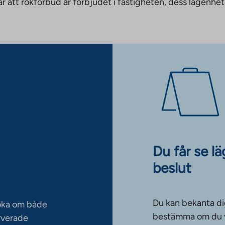
nnebär att rökförbud är förbjudet i fastigheten, dess läge
Du får se l
beslut
Du kan bekanta di
söka om både
bestämma om du vi
rverade