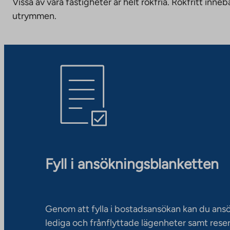
Vissa av våra fastigheter är helt rökfria. Rökfritt i
utrymmen.
Fyll i ansökningsblanketten
Genom att fylla i bostadsansökan kan du an
lediga och frånflyttade lägenheter samt rese