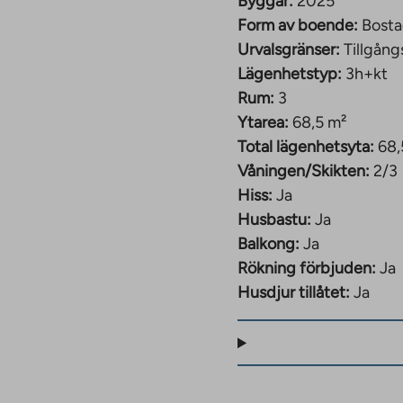
Byggår:
2025
Form av boende:
Bosta
Urvalsgränser:
Tillgång
Lägenhetstyp:
3h+kt
Rum:
3
Ytarea:
68,5 m²
Total lägenhetsyta:
68,
Våningen/Skikten:
2/3
Hiss:
Ja
Husbastu:
Ja
Balkong:
Ja
Rökning förbjuden:
Ja
Husdjur tillåtet:
Ja