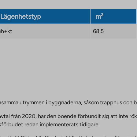
Lägenhetstyp
m²
3h+kt
68,5
emensamma utrymmen i byggnaderna, såsom trapphus och 
vtal från 2020, har den boende förbundit sig att inte rö
ökförbudet redan implementerats tidigare.