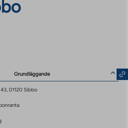
bbo
Grundläggande
C 43, 01120 Sibbo
oonranta
g