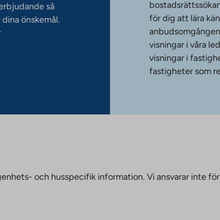
bostadsrättssökan
serbjudande så
för dig att lära k
 dina önskemål.
anbudsomgången. T
r
visningar i våra le
visningar i fasti
fastigheter som re
nhets- och husspecifik information. Vi ansvarar inte för