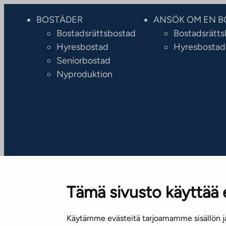
BOSTÄDER
ANSÖK OM EN B
Bostadsrättsbostad
Bostadsrätt
Hyresbostad
Hyresbostad
Seniorbostad
Nyproduktion
Tämä sivusto käyttää 
Käytämme evästeitä tarjoamamme sisällön ja
Nyhetsbrev (på finska)