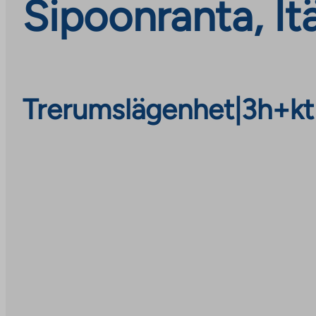
Sipoonranta, It
Trerumslägenhet
|
3h+kt