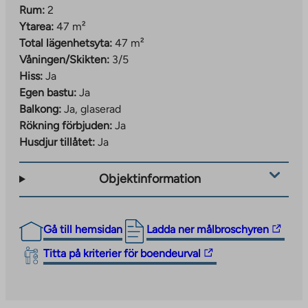
Rum:
2
Ytarea:
47 m²
Total lägenhetsyta:
47 m²
Våningen/Skikten:
3/5
Hiss:
Ja
Egen bastu:
Ja
Balkong:
Ja, glaserad
Rökning förbjuden:
Ja
Husdjur tillåtet:
Ja
Objektinformation
The
Gå till hemsidan
Ladda ner målbroschyren
link
The
Titta på kriterier för boendeurval
takes
link
you
takes
to
you