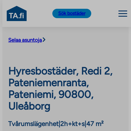
TA.fi
Sök bostäder
Skip
to
Selaa asuntoja
content
Hyresbostäder, Redi 2,
Pateniemenranta,
Pateniemi, 90800,
Uleåborg
Tvårumslägenhet
|
2h+kt+s
|
47 m²