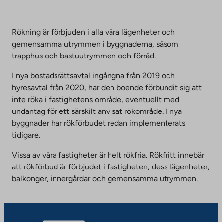
an
to
external
an
site.
external
Rökning är förbjuden i alla våra lägenheter och
Link
site.
gemensamma utrymmen i byggnaderna, såsom
opens
Link
trapphus och bastuutrymmen och förråd.
in
opens
a
I nya bostadsrättsavtal ingångna från 2019 och
in
new
hyresavtal från 2020, har den boende förbundit sig att
a
tab
inte röka i fastighetens område, eventuellt med
new
undantag för ett särskilt anvisat rökområde. I nya
tab
byggnader har rökförbudet redan implementerats
tidigare.
Vissa av våra fastigheter är helt rökfria. Rökfritt innebär
att rökförbud är förbjudet i fastigheten, dess lägenheter,
balkonger, innergårdar och gemensamma utrymmen.