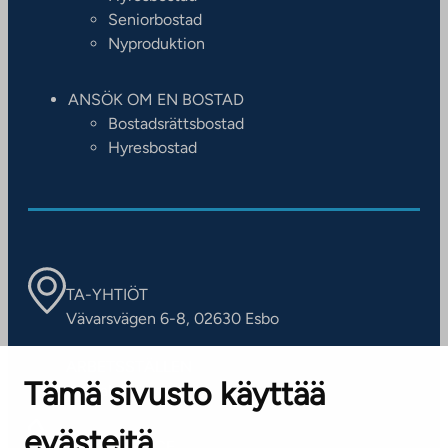
Seniorbostad
Nyproduktion
ANSÖK OM EN BOSTAD
Bostadsrättsbostad
Hyresbostad
TA-YHTIÖT
Vävarsvägen 6-8, 02630 Esbo
ARBETSSTÄLLEN
Tämä sivusto käyttää
Kontaktinformation
evästeitä
KUNDSERVICE