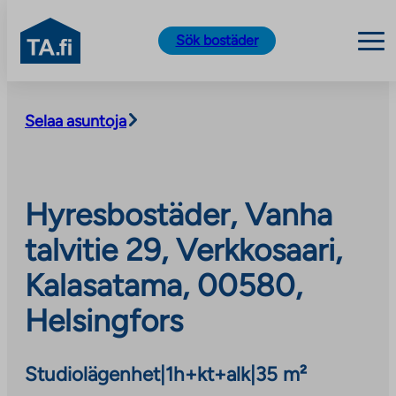
TA.fi
Sök bostäder
Skip
to
Selaa asuntoja
content
Hyresbostäder, Vanha
talvitie 29, Verkkosaari,
Kalasatama, 00580,
Helsingfors
Studiolägenhet
|
1h+kt+alk
|
35 m²