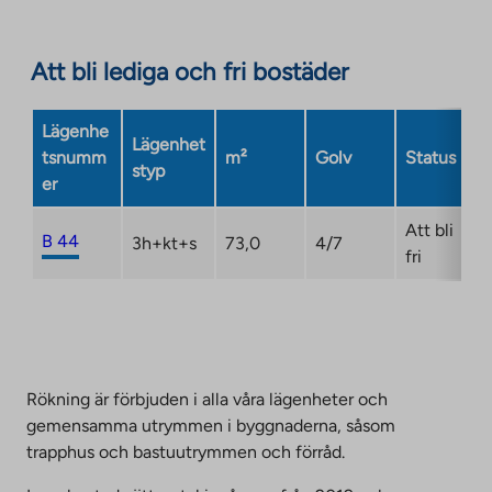
an
to
external
an
site.
Att bli lediga och fri bostäder
external
Link
site.
opens
Link
Lägenhe
in
Lägenhet
opens
tsnumm
m²
Golv
Status
a
styp
in
er
new
a
tab
new
Att bli
B 44
3h+kt+s
73,0
4/7
tab
fri
Rökning är förbjuden i alla våra lägenheter och
gemensamma utrymmen i byggnaderna, såsom
trapphus och bastuutrymmen och förråd.