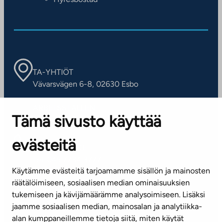
TA-YHTIÖT
Vävarsvägen 6-8, 02630 Esbo
ARBETSSTÄLLEN
Tämä sivusto käyttää
Kontaktinformation
evästeitä
KUNDSERVICE
Tel. 045 7734 3777
Käytämme evästeitä tarjoamamme sisällön ja mainosten
(vardagar kl. 8–16)
räätälöimiseen, sosiaalisen median ominaisuuksien
tukemiseen ja kävijämäärämme analysoimiseen. Lisäksi
info@ta.fi
jaamme sosiaalisen median, mainosalan ja analytiikka-
alan kumppaneillemme tietoja siitä, miten käytät