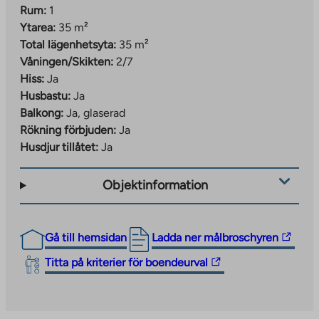
Rum:
1
Ytarea:
35 m²
Total lägenhetsyta:
35 m²
Våningen/Skikten:
2/7
Hiss:
Ja
Husbastu:
Ja
Balkong:
Ja, glaserad
Rökning förbjuden:
Ja
Husdjur tillåtet:
Ja
Objektinformation
The
Gå till hemsidan
Ladda ner målbroschyren
link
The
Titta på kriterier för boendeurval
takes
link
you
takes
to
you