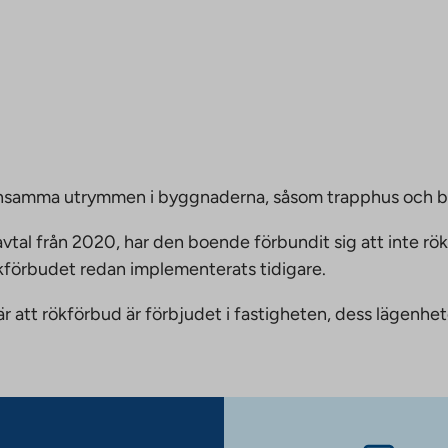
emensamma utrymmen i byggnaderna, såsom trapphus och 
vtal från 2020, har den boende förbundit sig att inte rö
ökförbudet redan implementerats tidigare.
nnebär att rökförbud är förbjudet i fastigheten, dess läge