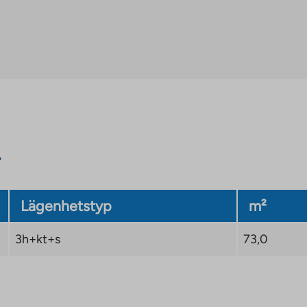
Lägenhetstyp
m²
3h+kt+s
73,0