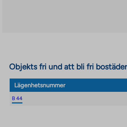
to
you
an
to
external
an
site
external
site
Objekts fri und att bli fri bostäder
Lägenhetsnummer
B 44