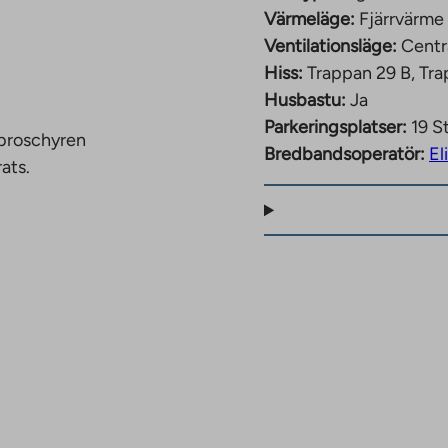
Värmeläge:
Fjärrvärme
Ventilationsläge:
Centr
änsterna i
Hiss:
Trappan 29 B, Tr
et färdigställs och
Husbastu:
Ja
åbärsområdet via
Parkeringsplatser:
19 St
 broschyren
tionsspår och stränder
Bredbandsoperatör:
El
ats.