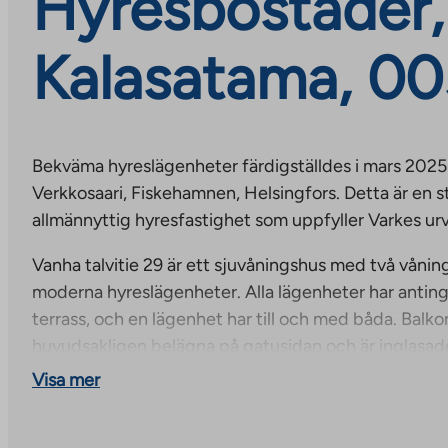
Hyresbostäder, 
Kalasatama, 00
Bekväma hyreslägenheter färdigställdes i mars 2025 
Verkkosaari, Fiskehamnen, Helsingfors. Detta är en s
allmännyttig hyresfastighet som uppfyller Varkes urv
Vanha talvitie 29 är ett sjuvåningshus med två våning
moderna hyreslägenheter. Alla lägenheter har anting
terrass, och en lägenhet har till och med båda. Balk
huvudsakligen belägna på gatusidan och är inglasa
översta våningen har egna terrasser.
Visa mer
De boende har tillgång till mångsidiga gemensamm
tvättstuga och torkrum, samt förvaring av utomhusu