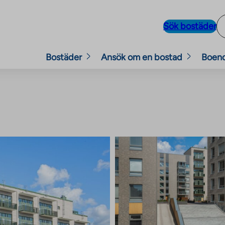
Sök bostäder
Bostäder
Ansök om en bostad
Boen