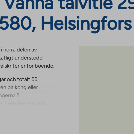
Vanha talvitie 29
580, Helsingfors
i norra delen av
tatligt understödd
alskriterier för boende.
ar och totalt 55
en balkong eller
ongerna är
de. Lägenheterna på
a utrymmen, såsom
trustning. Multirummet