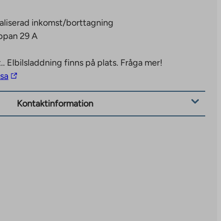
aliserad inkomst/borttagning
appan 29 A
..
Elbilsladdning finns på plats. Fråga mer!
The
isa
link
takes
Kontaktinformation
you
to
an
external
site.
Link
opens
in