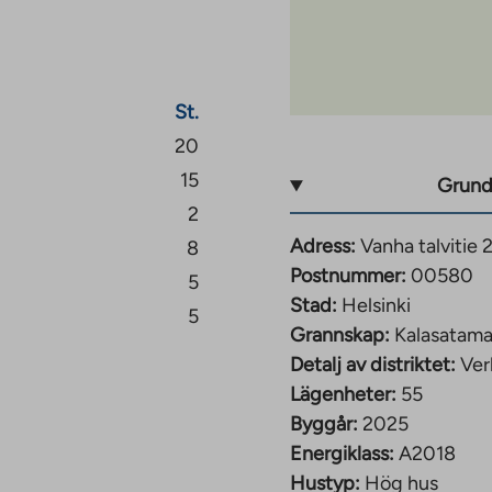
 på 7:e våningen. Varje
tt separat
erets gemensamma bruk.
St.
 ligga under
ppan. Det finns gott
20
r inomhus.
15
Grund
2
 kommer att producera
Adress:
Vanha talvitie 
8
ng/golvkylning. Platsen
Postnummer:
00580
5
n tilldelas projekt som
Stad:
Helsinki
5
Grannskap:
Kalasatam
bor du nära service och
Detalj av distriktet:
Ver
ed sina mångsidiga
Lägenheter:
55
iga, och
Byggår:
2025
både med tunnelbana och
Energiklass:
A2018
 Böle. Det är också lätt
Hustyp:
Hög hus