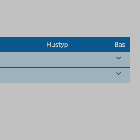
v
Hustyp
Bas