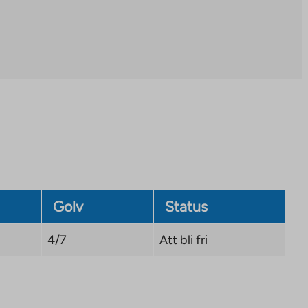
a
new
tab
Golv
Status
4/7
Att bli fri