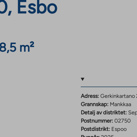
0, Esbo
8,5 m²
Adress:
Gerkinkartano 
Grannskap:
Mankkaa
Detalj av distriktet:
Sep
Postnummer:
02750
Postdistrikt:
Espoo