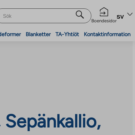
SV
Boendesidor
deformer
Blanketter
TA-Yhtiöt
Kontaktinformation
 Sepänkallio,