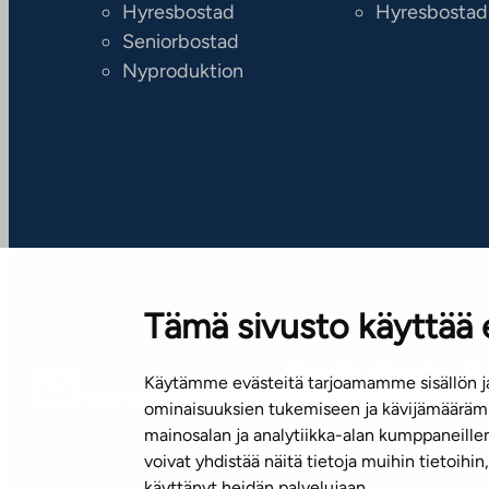
Hyresbostad
Hyresbostad
Seniorbostad
Nyproduktion
Tämä sivusto käyttää 
Käytämme evästeitä tarjoamamme sisällön ja
Nyhetsbrev (på finska)
ominaisuuksien tukemiseen ja kävijämäärämm
mainosalan ja analytiikka-alan kumppaneill
voivat yhdistää näitä tietoja muihin tietoihin, 
käyttänyt heidän palvelujaan.