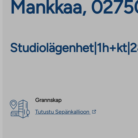
Mankkaa, 0275
Studiolägenhet
|
1h+kt
|
2
Grannskap
The
Tutustu Sepänkallioon
link
takes
you
to