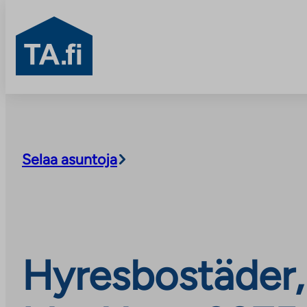
TA.fi
Skip
to
content
Selaa asuntoja
Hyresbostäder, 