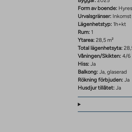
Byggår:
2025
Form av boende:
Hyres
Urvalsgränser:
Inkomst
Lägenhetstyp:
1h+kt
Rum:
1
Ytarea:
28,5 m²
Total lägenhetsyta:
28,
Våningen/Skikten:
4/6
Hiss:
Ja
Balkong:
Ja, glaserad
Rökning förbjuden:
Ja
Husdjur tillåtet:
Ja