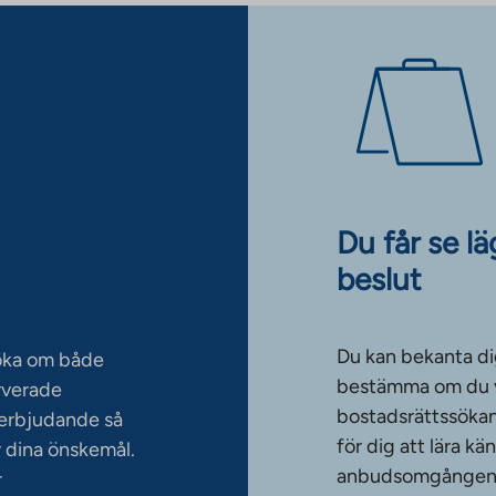
Du får se l
beslut
Du kan bekanta di
söka om både
bestämma om du vi
rverade
bostadsrättssökan
serbjudande så
för dig att lära k
 dina önskemål.
anbudsomgången. T
r