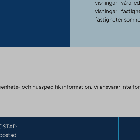
visningar i våra le
visningar i fasti
fastigheter som re
nhets- och husspecifik information. Vi ansvarar inte för
OSTAD
sbostad