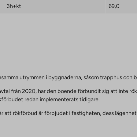
3h+kt
69,0
emensamma utrymmen i byggnaderna, såsom trapphus och 
vtal från 2020, har den boende förbundit sig att inte rö
ökförbudet redan implementerats tidigare.
nnebär att rökförbud är förbjudet i fastigheten, dess läge