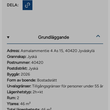
DELA:
Grundläggande
Adress:
Asmalammentie 4 As 15, 40420 Jyväskylä
Grannskap:
Jyskä
Postnummer:
40420
Postdistrikt:
Jyskä
Byggår:
2026
Form av boende:
Bostadsrätt
Urvalsgränser:
Tillgångsgränser för personer under 55 år
Lägenhetstyp:
2h+kt
Rum:
2
Ytarea:
46 m²
Total lägenhetsyta:
46 m²