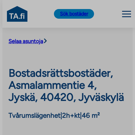
TA.fi
Sök bostäder
Skip
to
Selaa asuntoja
content
Bostadsrättsbostäder,
Asmalammentie 4,
Jyskä, 40420, Jyväskylä
Tvårumslägenhet
|
2h+kt
|
46 m²