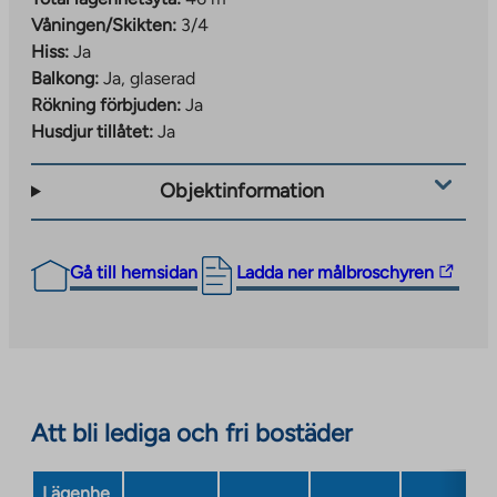
Våningen/Skikten:
3/4
Hiss:
Ja
Balkong:
Ja, glaserad
Rökning förbjuden:
Ja
Husdjur tillåtet:
Ja
Objektinformation
The
Gå till hemsidan
Ladda ner målbroschyren
link
takes
you
to
an
Att bli lediga och fri bostäder
external
site.
Link
Lägenhe