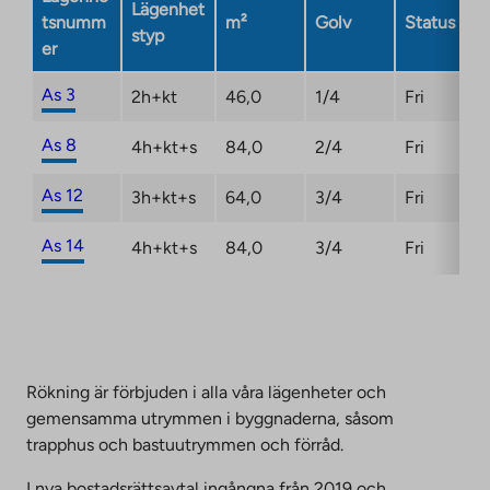
Lägenhet
opens
tsnumm
m²
Golv
Status
styp
in
er
a
new
As 3
2h+kt
46,0
1/4
Fri
tab
As 8
4h+kt+s
84,0
2/4
Fri
As 12
3h+kt+s
64,0
3/4
Fri
As 14
4h+kt+s
84,0
3/4
Fri
Rökning är förbjuden i alla våra lägenheter och
gemensamma utrymmen i byggnaderna, såsom
trapphus och bastuutrymmen och förråd.
I nya bostadsrättsavtal ingångna från 2019 och