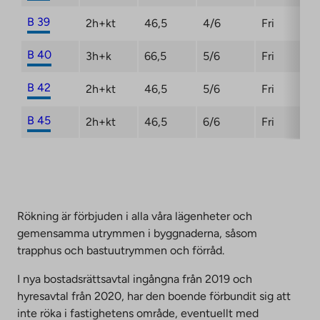
B 39
2h+kt
46,5
4/6
Fri
B 40
3h+k
66,5
5/6
Fri
B 42
2h+kt
46,5
5/6
Fri
B 45
2h+kt
46,5
6/6
Fri
Rökning är förbjuden i alla våra lägenheter och
gemensamma utrymmen i byggnaderna, såsom
trapphus och bastuutrymmen och förråd.
I nya bostadsrättsavtal ingångna från 2019 och
hyresavtal från 2020, har den boende förbundit sig att
inte röka i fastighetens område, eventuellt med