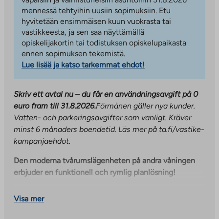
mennessä tehtyihin uusiin sopimuksiin. Etu
hyvitetään ensimmäisen kuun vuokrasta tai
vastikkeesta, ja sen saa näyttämällä
opiskelijakortin tai todistuksen opiskelupaikasta
ennen sopimuksen tekemistä.
Lue lisää ja katso tarkemmat ehdot!
Skriv ett avtal nu – du får en användningsavgift på 0
euro fram till 31.8.2026.
Förmånen gäller nya kunder.
Vatten- och parkeringsavgifter som vanligt. Kräver
minst 6 månaders boendetid. Läs mer på ta.fi/vastike-
kampanjaehdot.
Den moderna tvårumslägenheten på andra våningen
erbjuder en funktionell och rymlig planlösning!
Vardagsrummet och köket bildar ett enda vardagsrum,
Visa mer
som naturligt rymmer både matplats och soffmöbel.
Köket är utrustat med keramikhäll, diskmaskin och kyl-