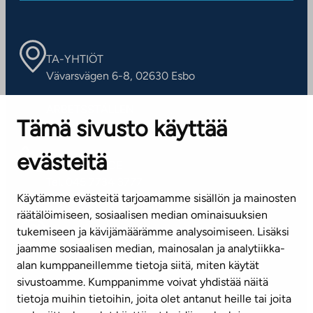
TA-YHTIÖT
Vävarsvägen 6-8, 02630 Esbo
ARBETSSTÄLLEN
Tämä sivusto käyttää
Kontaktinformation
evästeitä
KUNDSERVICE
Tel. 045 7734 3777
Käytämme evästeitä tarjoamamme sisällön ja mainosten
(vardagar kl. 8–16)
räätälöimiseen, sosiaalisen median ominaisuuksien
tukemiseen ja kävijämäärämme analysoimiseen. Lisäksi
info@ta.fi
jaamme sosiaalisen median, mainosalan ja analytiikka-
alan kumppaneillemme tietoja siitä, miten käytät
sivustoamme. Kumppanimme voivat yhdistää näitä
Nyhetsbrev (på finska)
tietoja muihin tietoihin, joita olet antanut heille tai joita