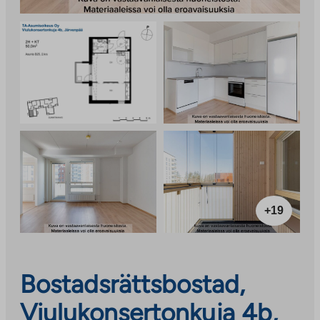
+19
Bostadsrättsbostad,
Viulukonsertonkuja 4b,