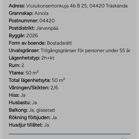
Ett utvecklande bostadsområde nära daglig service
Adress:
Viulukonsertonkuja 4b B 25, 04420 Träskända
Grannskap:
Ainola
Viulukonsertonkuja bostadsrättslägenheter ligger i den
Postnummer:
04420
södra delen av Järvenpää, i Ainola-området.
Postdistrikt:
Järvenpää
Bostadsområdet ligger drygt 2,5 kilometer från
Byggår:
2026
Träskända centrum.
Form av boende:
Bostadsrätt
Läget är idealiskt, eftersom service finns i närheten.
Urvalsgränser:
Tillgångsgränser för personer under 55 år
Närmaste daghem och butik ligger inom gångavstånd
Lägenhetstyp:
2h+kt
från lägenheterna. Serviceutbudet utökas ytterligare
Rum:
2
när man åker cirka en kilometer bort till Kyrölä, där man
Ytarea:
50 m²
hittar närmaste grundskola och mer omfattande daglig
Total lägenhetsyta:
50 m²
service.
Våningen/Skikten:
2/6
Hiss:
Ja
I framtiden kommer servicen i området att bli ännu
Husbastu:
Ja
mer mångsidig när Ainola regioncenter med sina lokala
Balkong:
Ja, glaserad
tjänster är färdigställt. Även transportförbindelserna är
Rökning förbjuden:
Ja
utmärkta. Från Ainola tågstation kan man nå
Husdjur tillåtet:
Ja
Helsingfors centrum på ungefär en halvtimme och
Träskända centrum på några minuter. Vägarna