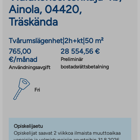
Ainola, 04420,
Träskända
Tvårumslägenhet
|
2h+kt
|
50 m²
765,00
28 554,56 €
€/månad
Preliminär
bostadsrättsbetalning
Användningsavgift
Fri
Opiskelijaetu
Opiskelijat saavat 2 viikkoa ilmaista muuttoaikaa
vapaisiin ja valmistuneisiin asuntoihin 31.8.2026