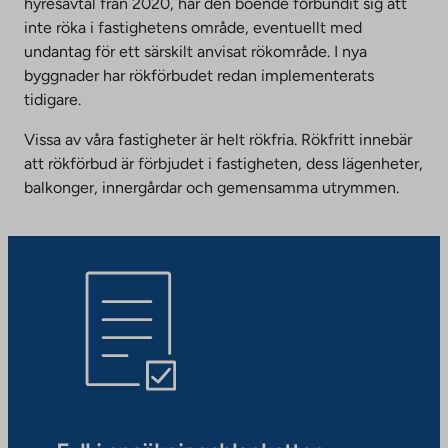
hyresavtal från 2020, har den boende förbundit sig att
inte röka i fastighetens område, eventuellt med
undantag för ett särskilt anvisat rökområde. I nya
byggnader har rökförbudet redan implementerats
tidigare.
Vissa av våra fastigheter är helt rökfria. Rökfritt innebär
att rökförbud är förbjudet i fastigheten, dess lägenheter,
balkonger, innergårdar och gemensamma utrymmen.