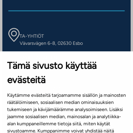
TA-YHTIÖT
Vävarsvägen 6-8, 02630 Esbo
ARBETSSTÄLLEN
Tämä sivusto käyttää
Kontaktinformation
evästeitä
KUNDSERVICE
Tel. 045 7734 3777
Käytämme evästeitä tarjoamamme sisällön ja mainosten
(vardagar kl. 8–16)
räätälöimiseen, sosiaalisen median ominaisuuksien
tukemiseen ja kävijämäärämme analysoimiseen. Lisäksi
info@ta.fi
jaamme sosiaalisen median, mainosalan ja analytiikka-
alan kumppaneillemme tietoja siitä, miten käytät
sivustoamme. Kumppanimme voivat yhdistää näitä