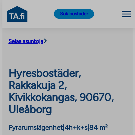
TA.fi
Sök bostäder
Skip
to
Selaa asuntoja
content
Hyresbostäder,
Rakkakuja 2,
Kivikkokangas, 90670,
Uleåborg
Fyrarumslägenhet
|
4h+k+s
|
84 m²