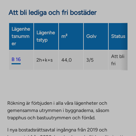
external
an
site.
Att bli lediga och fri bostäder
external
Link
site.
opens
Link
Lägenhe
in
Lägenhe
opens
tsnumm
m²
Golv
Status
a
tstyp
in
er
new
a
tab
new
Att bli
B 16
2h+k+s
44,0
3/5
tab
fri
Rökning är förbjuden i alla våra lägenheter och
gemensamma utrymmen i byggnaderna, såsom
trapphus och bastuutrymmen och förråd.
I nya bostadsrättsavtal ingångna från 2019 och