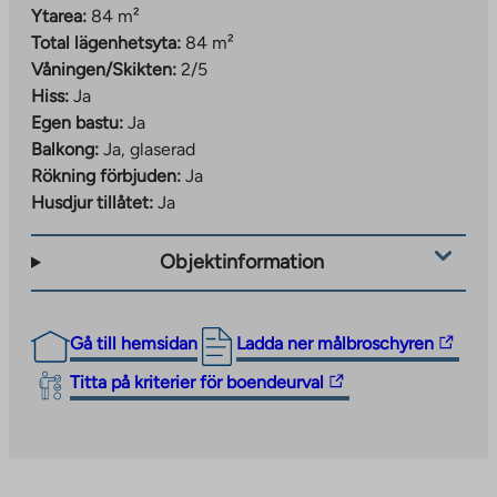
Ytarea:
84 m²
Total lägenhetsyta:
84 m²
Våningen/Skikten:
2/5
Hiss:
Ja
Egen bastu:
Ja
Balkong:
Ja, glaserad
Rökning förbjuden:
Ja
Husdjur tillåtet:
Ja
Objektinformation
The
Gå till hemsidan
Ladda ner målbroschyren
link
The
Titta på kriterier för boendeurval
takes
link
you
takes
to
you
an
to