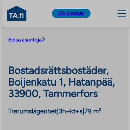
TA.fi
Sök bostäder
Skip
to
Selaa asuntoja
content
Bostadsrättsbostäder,
Boijenkatu 1, Hatanpää,
33900, Tammerfors
Trerumslägenhet
|
3h+kt+s
|
79 m²