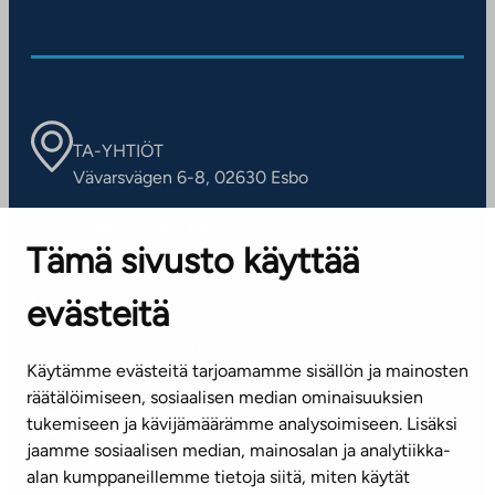
TA-YHTIÖT
Vävarsvägen 6-8, 02630 Esbo
ARBETSSTÄLLEN
Tämä sivusto käyttää
Kontaktinformation
evästeitä
KUNDSERVICE
Tel. 045 7734 3777
Käytämme evästeitä tarjoamamme sisällön ja mainosten
(vardagar kl. 8–16)
räätälöimiseen, sosiaalisen median ominaisuuksien
tukemiseen ja kävijämäärämme analysoimiseen. Lisäksi
info@ta.fi
jaamme sosiaalisen median, mainosalan ja analytiikka-
alan kumppaneillemme tietoja siitä, miten käytät