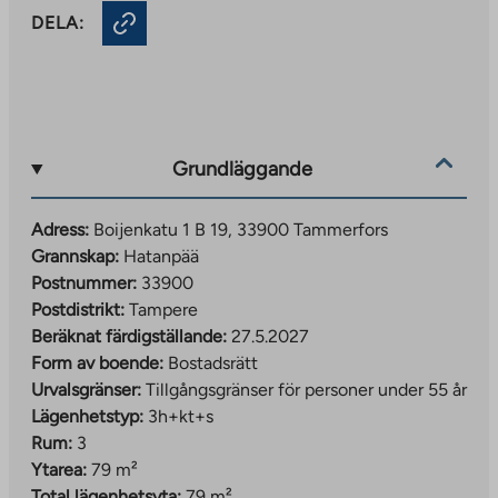
DELA:
Grundläggande
Adress:
Boijenkatu 1 B 19, 33900 Tammerfors
Grannskap:
Hatanpää
Postnummer:
33900
Postdistrikt:
Tampere
Beräknat färdigställande:
27.5.2027
Form av boende:
Bostadsrätt
Urvalsgränser:
Tillgångsgränser för personer under 55 år
Lägenhetstyp:
3h+kt+s
Rum:
3
Ytarea:
79 m²
Total lägenhetsyta:
79 m²