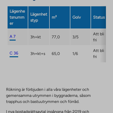
site.
Link
Lägenhe
Lägenhet
opens
tsnumm
m²
Golv
Status
styp
in
er
a
new
Att bli
A 7
3h+kt
77,0
3/5
tab
fri
Att bli
C 36
3h+kt+s
65,0
1/6
fri
Rökning är förbjuden i alla våra lägenheter och
gemensamma utrymmen i byggnaderna, såsom
trapphus och bastuutrymmen och förråd.
I nya bostadsrättsavtal ingångna från 2019 och