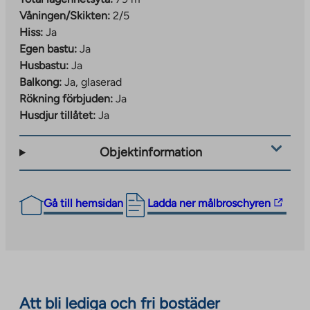
Våningen/Skikten:
2/5
Hiss:
Ja
Egen bastu:
Ja
Husbastu:
Ja
Balkong:
Ja, glaserad
Rökning förbjuden:
Ja
Husdjur tillåtet:
Ja
Objektinformation
The
Gå till hemsidan
Ladda ner målbroschyren
link
takes
you
to
an
Att bli lediga och fri bostäder
external