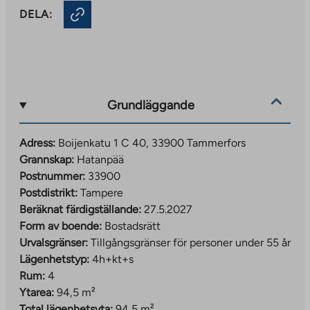
DELA:
Grundläggande
Adress:
Boijenkatu 1 C 40, 33900 Tammerfors
Grannskap:
Hatanpää
Postnummer:
33900
Postdistrikt:
Tampere
Beräknat färdigställande:
27.5.2027
Form av boende:
Bostadsrätt
Urvalsgränser:
Tillgångsgränser för personer under 55 år
Lägenhetstyp:
4h+kt+s
Rum:
4
Ytarea:
94,5 m²
Total lägenhetsyta:
94,5 m²