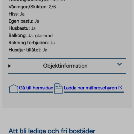
Våningen/Skikten:
2/6
Hiss:
Ja
Egen bastu:
Ja
Husbastu:
Ja
Balkong:
Ja, glaserad
Rökning förbjuden:
Ja
Husdjur tillåtet:
Ja
Objektinformation
The
Gå till hemsidan
Ladda ner målbroschyren
link
takes
you
to
an
Att bli lediga och fri bostäder
external