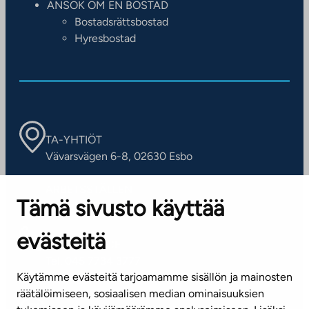
ANSÖK OM EN BOSTAD
Bostadsrättsbostad
Hyresbostad
TA-YHTIÖT
Vävarsvägen 6-8, 02630 Esbo
ARBETSSTÄLLEN
Tämä sivusto käyttää
Kontaktinformation
evästeitä
KUNDSERVICE
Tel. 045 7734 3777
Käytämme evästeitä tarjoamamme sisällön ja mainosten
(vardagar kl. 8–16)
räätälöimiseen, sosiaalisen median ominaisuuksien