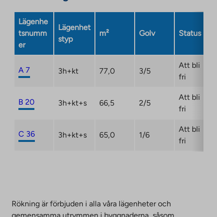
site.
Link
Lägenhe
Lägenhet
opens
tsnumm
m²
Golv
Status
styp
in
er
a
new
Att bli
A 7
3h+kt
77,0
3/5
tab
fri
Att bli
B 20
3h+kt+s
66,5
2/5
fri
Att bli
C 36
3h+kt+s
65,0
1/6
fri
Rökning är förbjuden i alla våra lägenheter och
gemensamma utrymmen i byggnaderna, såsom