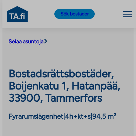
TA.fi
Sök bostäder
Skip
to
Selaa asuntoja
content
Bostadsrättsbostäder,
Boijenkatu 1, Hatanpää,
33900, Tammerfors
Fyrarumslägenhet
|
4h+kt+s
|
94,5 m²