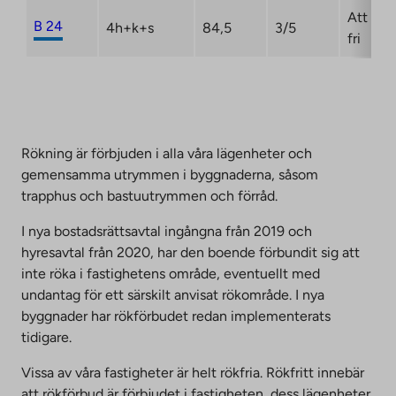
Att bli
B 24
4h+k+s
84,5
3/5
fri
Rökning är förbjuden i alla våra lägenheter och
gemensamma utrymmen i byggnaderna, såsom
trapphus och bastuutrymmen och förråd.
I nya bostadsrättsavtal ingångna från 2019 och
hyresavtal från 2020, har den boende förbundit sig att
inte röka i fastighetens område, eventuellt med
undantag för ett särskilt anvisat rökområde. I nya
byggnader har rökförbudet redan implementerats
tidigare.
Vissa av våra fastigheter är helt rökfria. Rökfritt innebär
att rökförbud är förbjudet i fastigheten, dess lägenheter,