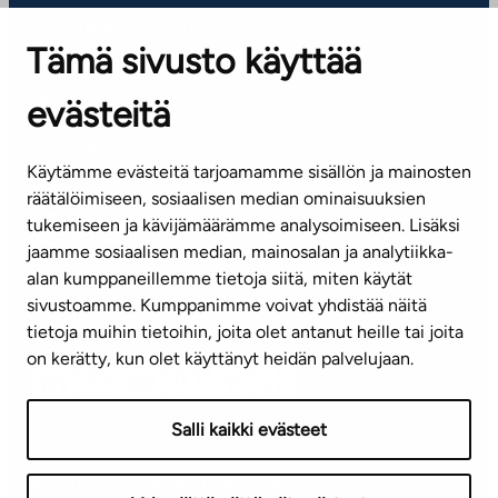
ARBETSSTÄLLEN
Tämä sivusto käyttää
Kontaktinformation
evästeitä
KUNDSERVICE
Tel. 045 7734 3777
Käytämme evästeitä tarjoamamme sisällön ja mainosten
(vardagar kl. 8–16)
räätälöimiseen, sosiaalisen median ominaisuuksien
tukemiseen ja kävijämäärämme analysoimiseen. Lisäksi
info@ta.fi
jaamme sosiaalisen median, mainosalan ja analytiikka-
alan kumppaneillemme tietoja siitä, miten käytät
sivustoamme. Kumppanimme voivat yhdistää näitä
Nyhetsbrev (på finska)
tietoja muihin tietoihin, joita olet antanut heille tai joita
on kerätty, kun olet käyttänyt heidän palvelujaan.
Salli kaikki evästeet
Användningsvillkor
Dataskydd
Tillgänglighetsutlåtande