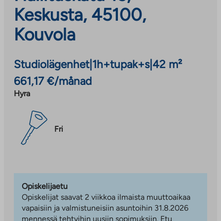
Keskusta, 45100,
Kouvola
Studiolägenhet
|
1h+tupak+s
|
42 m²
661,17 €/månad
Hyra
Fri
Opiskelijaetu
Opiskelijat saavat 2 viikkoa ilmaista muuttoaikaa
vapaisiin ja valmistuneisiin asuntoihin 31.8.2026
mennessä tehtyihin uusiin sopimuksiin. Etu