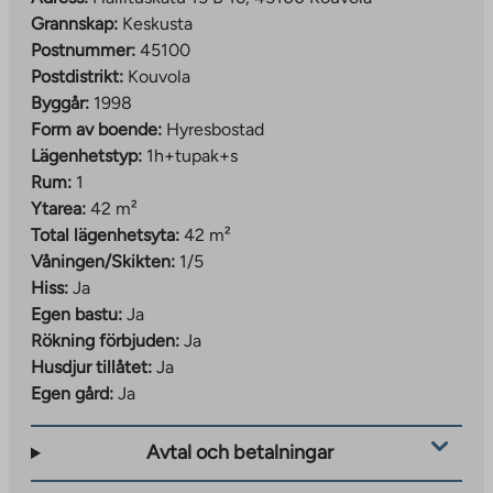
Grannskap:
Keskusta
Postnummer:
45100
Postdistrikt:
Kouvola
Byggår:
1998
Form av boende:
Hyresbostad
Lägenhetstyp:
1h+tupak+s
Rum:
1
Ytarea:
42 m²
Total lägenhetsyta:
42 m²
Våningen/Skikten:
1/5
Hiss:
Ja
Egen bastu:
Ja
Rökning förbjuden:
Ja
Husdjur tillåtet:
Ja
Egen gård:
Ja
Avtal och betalningar