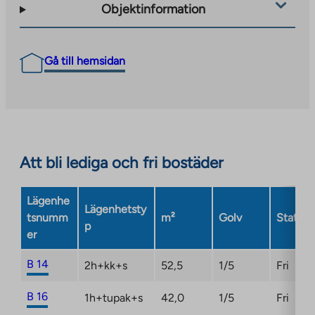
Objektinformation
Gå till hemsidan
Att bli lediga och fri bostäder
Lägenhe
Lägenhetsty
tsnumm
m²
Golv
Status
p
er
B 14
2h+kk+s
52,5
1/5
Fri
B 16
1h+tupak+s
42,0
1/5
Fri