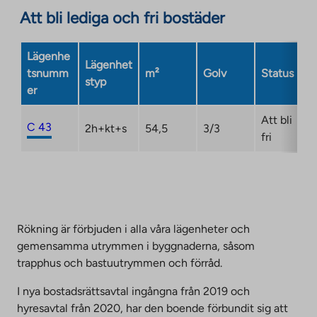
site.
Att bli lediga och fri bostäder
external
Link
site.
opens
Link
Lägenhe
in
Lägenhet
opens
tsnumm
m²
Golv
Status
a
styp
in
er
new
a
tab
new
Att bli
C 43
2h+kt+s
54,5
3/3
tab
fri
Rökning är förbjuden i alla våra lägenheter och
gemensamma utrymmen i byggnaderna, såsom
trapphus och bastuutrymmen och förråd.
I nya bostadsrättsavtal ingångna från 2019 och
hyresavtal från 2020, har den boende förbundit sig att