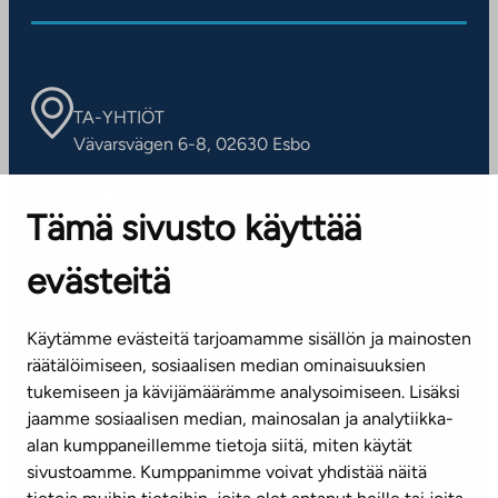
TA-YHTIÖT
Vävarsvägen 6-8, 02630 Esbo
ARBETSSTÄLLEN
Tämä sivusto käyttää
Kontaktinformation
evästeitä
KUNDSERVICE
Tel. 045 7734 3777
Käytämme evästeitä tarjoamamme sisällön ja mainosten
(vardagar kl. 8–16)
räätälöimiseen, sosiaalisen median ominaisuuksien
tukemiseen ja kävijämäärämme analysoimiseen. Lisäksi
info@ta.fi
jaamme sosiaalisen median, mainosalan ja analytiikka-
alan kumppaneillemme tietoja siitä, miten käytät
sivustoamme. Kumppanimme voivat yhdistää näitä
Nyhetsbrev (på finska)