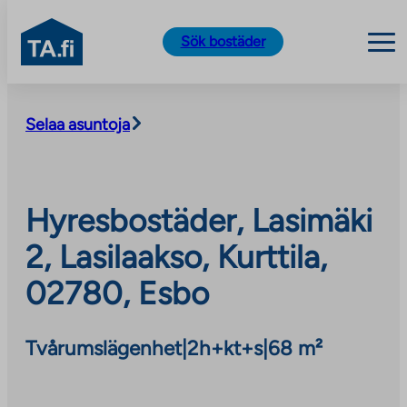
TA.fi
Sök bostäder
Skip
to
Selaa asuntoja
content
Hyresbostäder, Lasimäki
2, Lasilaakso, Kurttila,
02780, Esbo
Tvårumslägenhet
|
2h+kt+s
|
68 m²