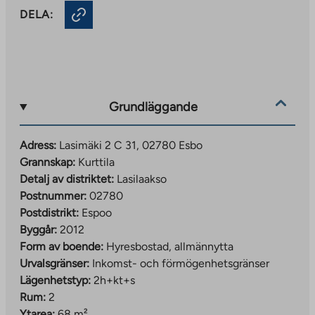
DELA:
Grundläggande
Adress:
Lasimäki 2 C 31, 02780 Esbo
Grannskap:
Kurttila
Detalj av distriktet:
Lasilaakso
Postnummer:
02780
Postdistrikt:
Espoo
Byggår:
2012
Form av boende:
Hyresbostad, allmännytta
Urvalsgränser:
Inkomst- och förmögenhetsgränser
Lägenhetstyp:
2h+kt+s
Rum:
2
Ytarea:
68 m²