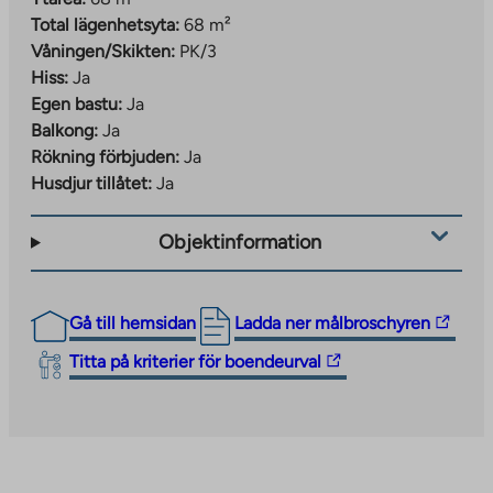
Total lägenhetsyta:
68 m²
Våningen/Skikten:
PK/3
Hiss:
Ja
Egen bastu:
Ja
Balkong:
Ja
Rökning förbjuden:
Ja
Husdjur tillåtet:
Ja
Objektinformation
The
Gå till hemsidan
Ladda ner målbroschyren
link
The
Titta på kriterier för boendeurval
takes
link
you
takes
to
you
an
to
external
an