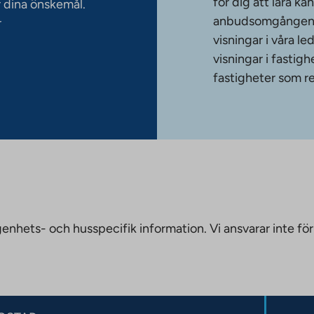
för dig att lära k
 dina önskemål.
anbudsomgången. T
r
visningar i våra le
visningar i fasti
fastigheter som re
nhets- och husspecifik information. Vi ansvarar inte för