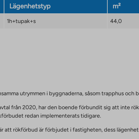
tab
Lägenhetstyp
m²
1h+tupak+s
44,0
emensamma utrymmen i byggnaderna, såsom trapphus och 
vtal från 2020, har den boende förbundit sig att inte rö
ökförbudet redan implementerats tidigare.
nnebär att rökförbud är förbjudet i fastigheten, dess läge