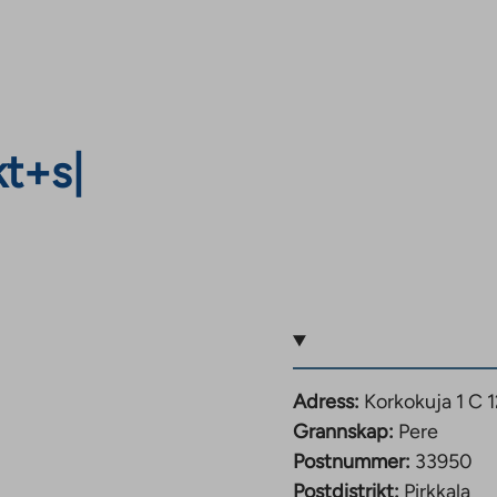
kt+s
|
Adress:
Korkokuja 1 C 1
Grannskap:
Pere
Postnummer:
33950
Postdistrikt:
Pirkkala