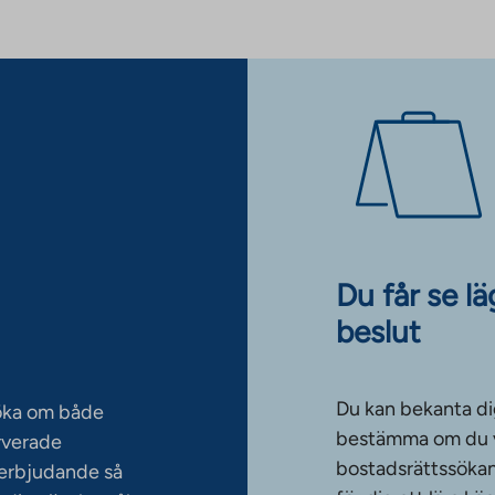
Du får se l
beslut
Du kan bekanta di
söka om både
bestämma om du vi
rverade
bostadsrättssökan
serbjudande så