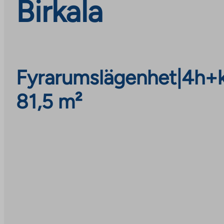
Birkala
Fyrarumslägenhet
|
4h+
81,5 m²