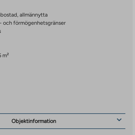
bostad, allmännytta
- och förmögenhetsgränser
s
5 m²
Objektinformation