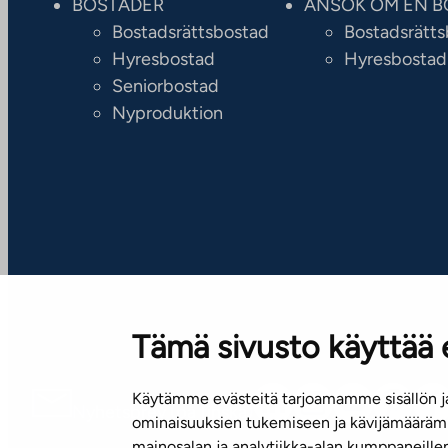
BOSTÄDER
ANSÖK OM EN B
Bostadsrättsbostad
Bostadsrätt
Hyresbostad
Hyresbostad
Seniorbostad
Nyproduktion
Tämä sivusto käyttää 
Käytämme evästeitä tarjoamamme sisällön ja
Nyhetsbrev (på finska)
ominaisuuksien tukemiseen ja kävijämäärämm
mainosalan ja analytiikka-alan kumppaneill