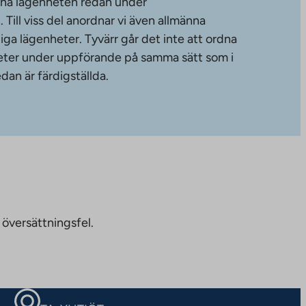
änna lägenheten redan under
ill viss del anordnar vi även allmänna
diga lägenheter. Tyvärr går det inte att ordna
gheter under uppförande på samma sätt som i
dan är färdigställda.
 översättningsfel.