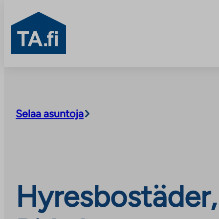
TA.fi
Skip
to
content
Selaa asuntoja
Hyresbostäder, 