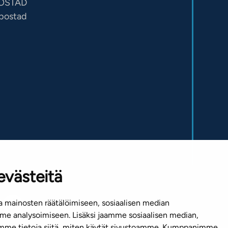
OSTAD
sbostad
evästeitä
 mainosten räätälöimiseen, sosiaalisen median
e analysoimiseen. Lisäksi jaamme sosiaalisen median,
emme tietoja siitä, miten käytät sivustoamme. Kumppanimme