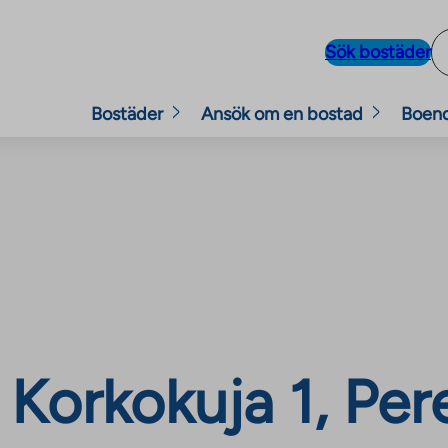
Sök bostäder
Bostäder
Ansök om en bostad
Boen
Korkokuja 1, Per