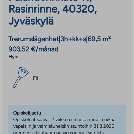
Rasinrinne, 40320,
Jyväskylä
Trerumslägenhet
|
3h+kk+s
|
69,5 m²
903,52 €/månad
Hyra
Fri
Opiskelijaetu
Opiskelijat saavat 2 viikkoa ilmaista muuttoaikaa
vapaisiin ja valmistuneisiin asuntoihin 31.8.2026
mennessä tehtyihin uusiin sopimuksiin. Etu