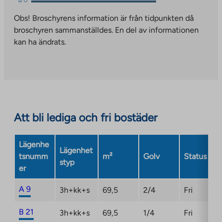
takes
link
you
takes
Obs! Broschyrens information är från tidpunkten då
to
you
broschyren sammanställdes. En del av informationen
an
to
kan ha ändrats.
external
an
site.
external
Link
site.
opens
Link
in
opens
a
in
Att bli lediga och fri bostäder
new
a
tab
new
Lägenhe
tab
Lägenhet
tsnumm
m²
Golv
Status
styp
er
A 9
3h+kk+s
69,5
2/4
Fri
B 21
3h+kk+s
69,5
1/4
Fri