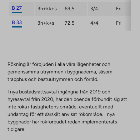
B 27
3h+kk+s
69,5
3/4
Fri
B 33
3h+k+s
72,5
4/4
Fri
Rökning är förbjuden i alla våra lägenheter och
gemensamma utrymmen i byggnaderna, såsom
trapphus och bastuutrymmen och förråd.
I nya bostadsrättsavtal ingångna från 2019 och
hyresavtal från 2020, har den boende förbundit sig att
inte röka i fastighetens område, eventuellt med
undantag för ett särskilt anvisat rökområde. I nya
byggnader har rökförbudet redan implementerats
tidigare.