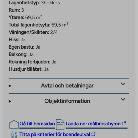
Lägenhetstyp:
3h+kk+s
Rum:
3
Ytarea:
69,5 m²
Total lägenhetsyta:
69,5 m²
Våningen/Skikten:
2/4
Hiss:
Ja
Egen bastu:
Ja
Balkong:
Ja
Rökning förbjuden:
Ja
Husdjur tillåtet:
Ja
Avtal och betalningar
Objektinformation
The
Gå till hemsidan
Ladda ner målbroschyren
link
The
Titta på kriterier för boendeurval