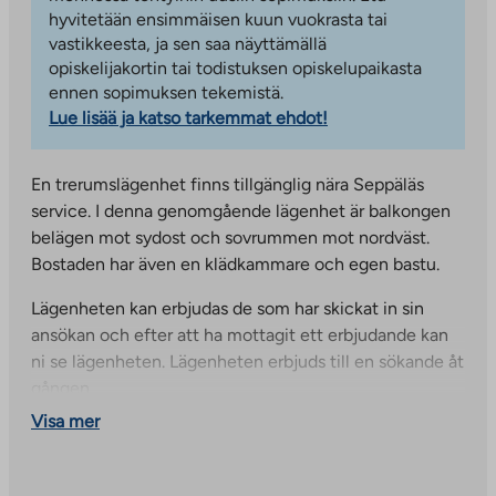
hyvitetään ensimmäisen kuun vuokrasta tai
vastikkeesta, ja sen saa näyttämällä
opiskelijakortin tai todistuksen opiskelupaikasta
ennen sopimuksen tekemistä.
Lue lisää ja katso tarkemmat ehdot!
En trerumslägenhet finns tillgänglig nära Seppäläs
service. I denna genomgående lägenhet är balkongen
belägen mot sydost och sovrummen mot nordväst.
Bostaden har även en klädkammare och egen bastu.
Lägenheten kan erbjudas de som har skickat in sin
ansökan och efter att ha mottagit ett erbjudande kan
ni se lägenheten. Lägenheten erbjuds till en sökande åt
gången.
Visa mer
Lägenheten är tillgänglig omgående. Kontakta oss så
kan vi ordna en visning!