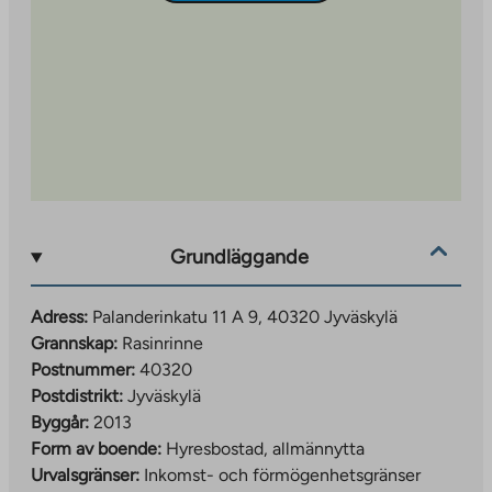
fastigheten, kaisa.rusanen@ta.fi eller tel. +358 45
7820 9197.
Grundläggande
Adress:
Palanderinkatu 11 A 9, 40320 Jyväskylä
Grannskap:
Rasinrinne
Postnummer:
40320
Postdistrikt:
Jyväskylä
Byggår:
2013
Form av boende:
Hyresbostad, allmännytta
Urvalsgränser:
Inkomst- och förmögenhetsgränser