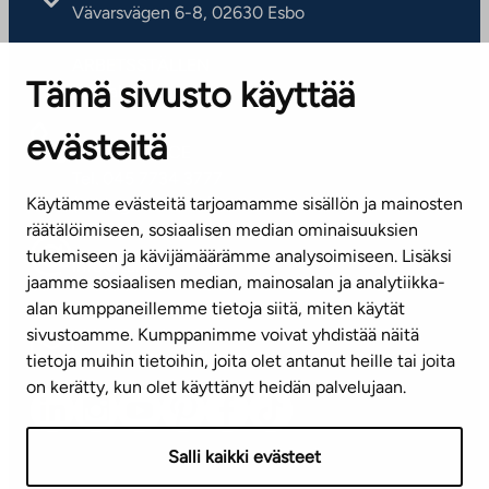
Vävarsvägen 6-8, 02630 Esbo
ARBETSSTÄLLEN
Tämä sivusto käyttää
Kontaktinformation
evästeitä
KUNDSERVICE
Tel. 045 7734 3777
Käytämme evästeitä tarjoamamme sisällön ja mainosten
(vardagar kl. 8–16)
räätälöimiseen, sosiaalisen median ominaisuuksien
tukemiseen ja kävijämäärämme analysoimiseen. Lisäksi
info@ta.fi
jaamme sosiaalisen median, mainosalan ja analytiikka-
alan kumppaneillemme tietoja siitä, miten käytät
sivustoamme. Kumppanimme voivat yhdistää näitä
Nyhetsbrev (på finska)
tietoja muihin tietoihin, joita olet antanut heille tai joita
on kerätty, kun olet käyttänyt heidän palvelujaan.
Salli kaikki evästeet