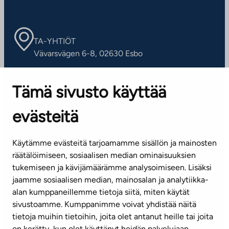
TA-YHTIÖT
Vävarsvägen 6-8, 02630 Esbo
ARBETSSTÄLLEN
Tämä sivusto käyttää
Kontaktinformation
evästeitä
KUNDSERVICE
Tel. 045 7734 3777
Käytämme evästeitä tarjoamamme sisällön ja mainosten
(vardagar kl. 8–16)
räätälöimiseen, sosiaalisen median ominaisuuksien
tukemiseen ja kävijämäärämme analysoimiseen. Lisäksi
info@ta.fi
jaamme sosiaalisen median, mainosalan ja analytiikka-
alan kumppaneillemme tietoja siitä, miten käytät
sivustoamme. Kumppanimme voivat yhdistää näitä
Nyhetsbrev (på finska)
tietoja muihin tietoihin, joita olet antanut heille tai joita
on kerätty, kun olet käyttänyt heidän palvelujaan.