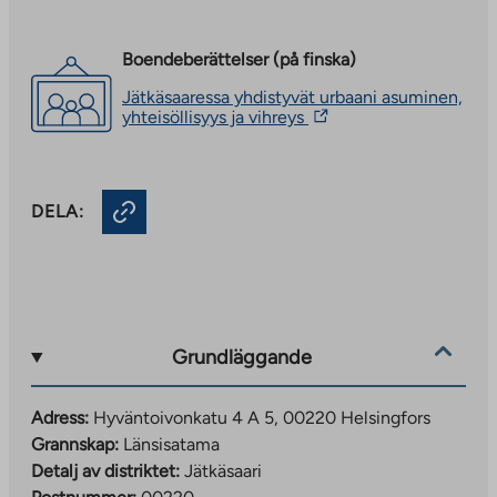
Boendeberättelser (på finska)
Jätkäsaaressa yhdistyvät urbaani asuminen,
The
yhteisöllisyys ja vihreys
link
takes
you
to
DELA:
an
external
site.
Link
opens
in
a
new
Grundläggande
tab
Adress:
Hyväntoivonkatu 4 A 5, 00220 Helsingfors
Grannskap:
Länsisatama
Detalj av distriktet:
Jätkäsaari