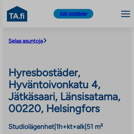
TA.fi
Sök bostäder
Skip
to
Selaa asuntoja
content
Hyresbostäder,
Hyväntoivonkatu 4,
Jätkäsaari, Länsisatama,
00220, Helsingfors
Studiolägenhet
|
1h+kt+alk
|
51 m²