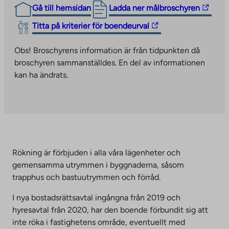
The
Gå till hemsidan
Ladda ner målbroschyren
link
The
Titta på kriterier för boendeurval
takes
link
you
takes
Obs! Broschyrens information är från tidpunkten då
to
you
broschyren sammanställdes. En del av informationen
an
to
kan ha ändrats.
external
an
site.
external
Link
site.
opens
Link
in
opens
a
in
Rökning är förbjuden i alla våra lägenheter och
new
a
gemensamma utrymmen i byggnaderna, såsom
tab
new
trapphus och bastuutrymmen och förråd.
tab
I nya bostadsrättsavtal ingångna från 2019 och
hyresavtal från 2020, har den boende förbundit sig att
inte röka i fastighetens område, eventuellt med