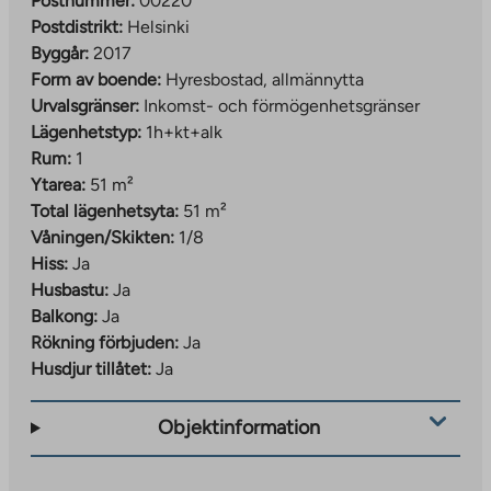
Postnummer:
00220
Postdistrikt:
Helsinki
Byggår:
2017
Form av boende:
Hyresbostad, allmännytta
Urvalsgränser:
Inkomst- och förmögenhetsgränser
Lägenhetstyp:
1h+kt+alk
Rum:
1
Ytarea:
51 m²
Total lägenhetsyta:
51 m²
Våningen/Skikten:
1/8
Hiss:
Ja
Husbastu:
Ja
Balkong:
Ja
Rökning förbjuden:
Ja
Husdjur tillåtet:
Ja
Objektinformation