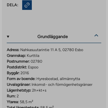
DELA:
Grundläggande
Adress:
Nahkasuutarintie 11 A 5, 02780 Esbo
Grannskap:
Kurttila
Postnummer:
02780
Postdistrikt:
Espoo
Byggår:
2016
Form av boende:
Hyresbostad, allmännytta
Urvalsgränser:
Inkomst- och förmögenhetsgränser
Lägenhetstyp:
2h+kt+s
Rum:
2
Ytarea:
58,5 m²
Total lägenhetsyta:
58,5 m²