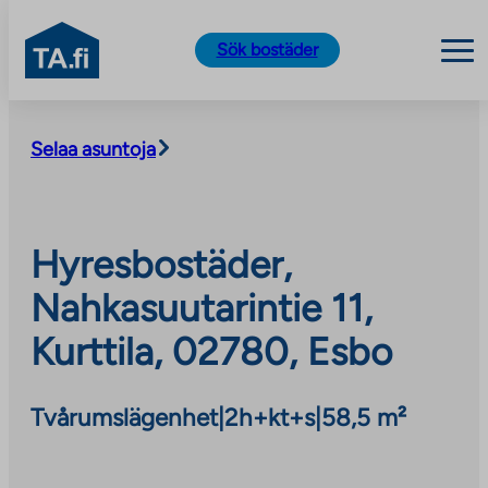
TA.fi
Sök bostäder
Skip
to
Selaa asuntoja
content
Hyresbostäder,
Nahkasuutarintie 11,
Kurttila, 02780, Esbo
Tvårumslägenhet
|
2h+kt+s
|
58,5 m²