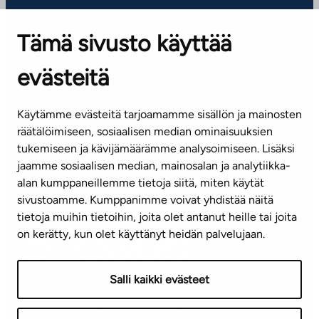
ARBETSSTÄLLEN
Tämä sivusto käyttää
Kontaktinformation
evästeitä
KUNDSERVICE
Tel. 045 7734 3777
Käytämme evästeitä tarjoamamme sisällön ja mainosten
(vardagar kl. 8–16)
räätälöimiseen, sosiaalisen median ominaisuuksien
tukemiseen ja kävijämäärämme analysoimiseen. Lisäksi
info@ta.fi
jaamme sosiaalisen median, mainosalan ja analytiikka-
alan kumppaneillemme tietoja siitä, miten käytät
sivustoamme. Kumppanimme voivat yhdistää näitä
Nyhetsbrev (på finska)
tietoja muihin tietoihin, joita olet antanut heille tai joita
on kerätty, kun olet käyttänyt heidän palvelujaan.
Salli kaikki evästeet
Användningsvillkor
Dataskydd
Tillgänglighetsutlåtande