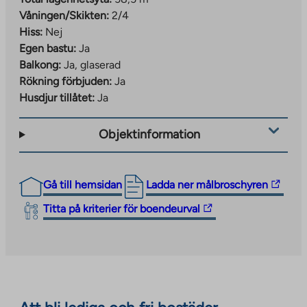
Våningen/Skikten:
2/4
Hiss:
Nej
Egen bastu:
Ja
Balkong:
Ja, glaserad
Rökning förbjuden:
Ja
Husdjur tillåtet:
Ja
Objektinformation
The
Gå till hemsidan
Ladda ner målbroschyren
link
The
Titta på kriterier för boendeurval
takes
link
you
takes
to
you
an
to
external
an
site.
external