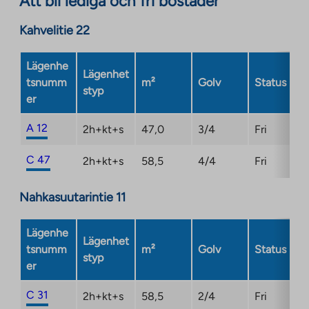
Att bli lediga och fri bostäder
Link
site.
opens
Kahvelitie 22
Link
in
opens
a
Lägenhe
in
Lägenhet
new
tsnumm
m²
Golv
Status
a
styp
tab
er
new
tab
A 12
2h+kt+s
47,0
3/4
Fri
C 47
2h+kt+s
58,5
4/4
Fri
Nahkasuutarintie 11
Lägenhe
Lägenhet
tsnumm
m²
Golv
Status
styp
er
C 31
2h+kt+s
58,5
2/4
Fri