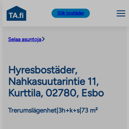
TA.fi
Sök bostäder
Skip
to
Selaa asuntoja
content
Hyresbostäder,
Nahkasuutarintie 11,
Kurttila, 02780, Esbo
Trerumslägenhet
|
3h+k+s
|
73 m²