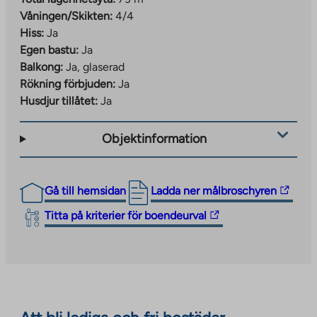
Våningen/Skikten:
4/4
Hiss:
Ja
Egen bastu:
Ja
Balkong:
Ja, glaserad
Rökning förbjuden:
Ja
Husdjur tillåtet:
Ja
Objektinformation
The
Gå till hemsidan
Ladda ner målbroschyren
link
The
Titta på kriterier för boendeurval
takes
link
you
takes
to
you
an
to
external
an
site.
external