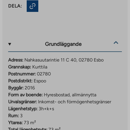
DELA:
Grundläggande
Adress:
Nahkasuutarintie 11 C 40, 02780 Esbo
Grannskap:
Kurttila
Postnummer:
02780
Postdistrikt:
Espoo
Byggår:
2016
Form av boende:
Hyresbostad, allmännytta
Urvalsgränser:
Inkomst- och förmögenhetsgränser
Lägenhetstyp:
3h+k+s
Rum:
3
Ytarea:
73 m²
Total lägenhetsyta:
73 m²