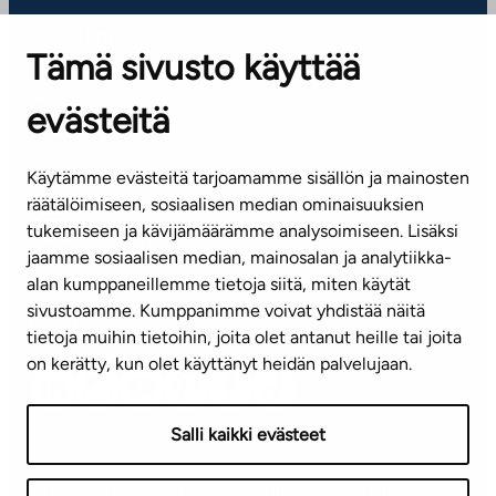
ARBETSSTÄLLEN
Tämä sivusto käyttää
Kontaktinformation
evästeitä
KUNDSERVICE
Tel. 045 7734 3777
Käytämme evästeitä tarjoamamme sisällön ja mainosten
(vardagar kl. 8–16)
räätälöimiseen, sosiaalisen median ominaisuuksien
tukemiseen ja kävijämäärämme analysoimiseen. Lisäksi
info@ta.fi
jaamme sosiaalisen median, mainosalan ja analytiikka-
alan kumppaneillemme tietoja siitä, miten käytät
sivustoamme. Kumppanimme voivat yhdistää näitä
Nyhetsbrev (på finska)
tietoja muihin tietoihin, joita olet antanut heille tai joita
on kerätty, kun olet käyttänyt heidän palvelujaan.
Salli kaikki evästeet
Användningsvillkor
Dataskydd
Tillgänglighetsutlåtande