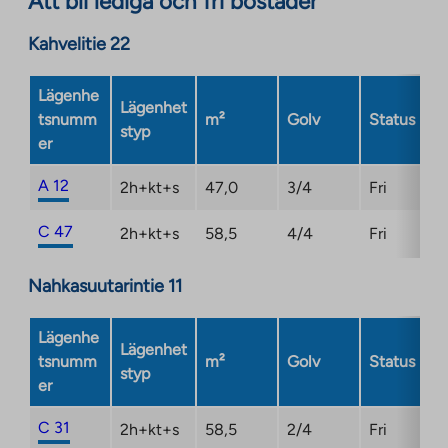
Att bli lediga och fri bostäder
Link
site.
opens
Kahvelitie 22
Link
in
opens
a
Lägenhe
in
Lägenhet
new
tsnumm
m²
Golv
Status
a
styp
tab
er
new
tab
A 12
2h+kt+s
47,0
3/4
Fri
C 47
2h+kt+s
58,5
4/4
Fri
Nahkasuutarintie 11
Lägenhe
Lägenhet
tsnumm
m²
Golv
Status
styp
er
C 31
2h+kt+s
58,5
2/4
Fri