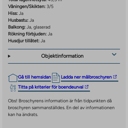
Våningen/Skikten:
3/5
Hiss:
Ja
Husbastu:
Ja
Balkong:
Ja, glaserad
Rökning förbjuden:
Ja
Husdjur tillåtet:
Ja
Objektinformation
The
Gå till hemsidan
Ladda ner målbroschyren
link
The
Titta på kriterier för boendeurval
takes
link
you
takes
Obs! Broschyrens information är från tidpunkten då
to
you
broschyren sammanställdes. En del av informationen
an
to
kan ha ändrats.
external
an
site.
external