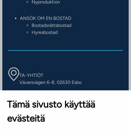
Nyproduktion
ANSÖK OM EN BOSTAD
Bostadsrättsbostad
Hyresbostad
TA-YHTIÖT
Vävarsvägen 6-8, 02630 Esbo
ARBETSSTÄLLEN
Tämä sivusto käyttää
Kontaktinformation
evästeitä
KUNDSERVICE
Tel. 045 7734 3777