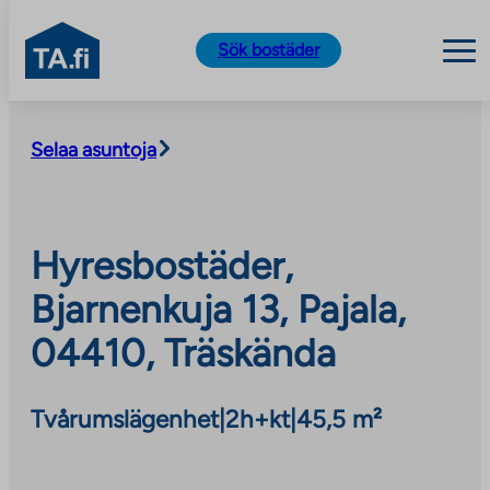
TA.fi
Sök bostäder
Skip
to
Selaa asuntoja
content
Hyresbostäder,
Bjarnenkuja 13, Pajala,
04410, Träskända
Tvårumslägenhet
|
2h+kt
|
45,5 m²