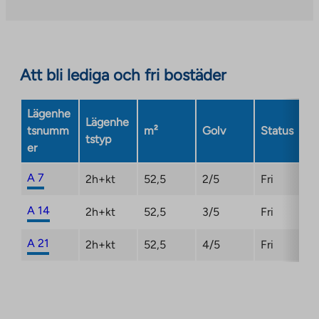
Link
site.
opens
Link
in
opens
a
in
Att bli lediga och fri bostäder
new
a
tab
new
Lägenhe
tab
Lägenhe
tsnumm
m²
Golv
Status
tstyp
er
A 7
2h+kt
52,5
2/5
Fri
A 14
2h+kt
52,5
3/5
Fri
A 21
2h+kt
52,5
4/5
Fri