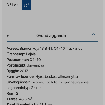
DELA:
Grundläggande
Adress:
Bjarnenkuja 13 B 41, 04410 Träskända
Grannskap:
Pajala
Postnummer:
04410
Postdistrikt:
Järvenpää
Byggår:
2017
Form av boende:
Hyresbostad, allmännytta
Urvalsgränser:
Inkomst- och förmögenhetsgränser
Lägenhetstyp:
2h+kt
Rum:
2
Ytarea:
45,5 m²
Total lägenhetsyta:
45,5 m²