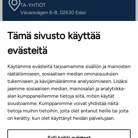
TA-YHTIÖT
Vävarsvägen 6-8, 02630 Esbo
ARBETSSTÄLLEN
Tämä sivusto käyttää
Kontaktinformation
evästeitä
KUNDSERVICE
Tel. 045 7734 3777
Käytämme evästeitä tarjoamamme sisällön ja mainosten
(vardagar kl. 8–16)
räätälöimiseen, sosiaalisen median ominaisuuksien
tukemiseen ja kävijämäärämme analysoimiseen. Lisäksi
info@ta.fi
jaamme sosiaalisen median, mainosalan ja analytiikka-
alan kumppaneillemme tietoja siitä, miten käytät
sivustoamme. Kumppanimme voivat yhdistää näitä
Nyhetsbrev (på finska)
tietoja muihin tietoihin, joita olet antanut heille tai joita
on kerätty, kun olet käyttänyt heidän palvelujaan.
Salli kaikki evästeet