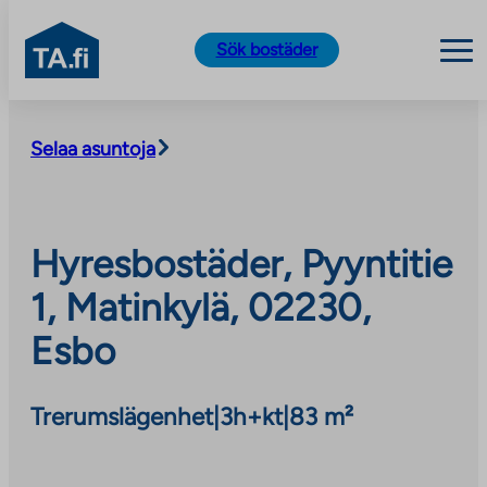
TA.fi
Sök bostäder
Skip
to
Selaa asuntoja
content
Hyresbostäder, Pyyntitie
1, Matinkylä, 02230,
Esbo
Trerumslägenhet
|
3h+kt
|
83 m²