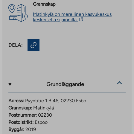
Grannskap
Matinkylä on merellinen kasvukeskus
The
keskeisellä sijainnilla
link
takes
you
to
DELA:
an
external
site.
Link
opens
in
a
new
Grundläggande
tab
Adress:
Pyyntitie 1 B 46, 02230 Esbo
Grannskap:
Matinkylä
Postnummer:
02230
Postdistrikt:
Espoo
Byggår:
2019