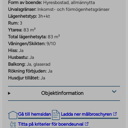
Form av boende:
Hyresbostad, allmännytta
Urvalsgränser:
Inkomst- och förmögenhetsgränser
Lägenhetstyp:
3h+kt
Rum:
3
Ytarea:
83 m²
Total lägenhetsyta:
83 m²
Våningen/Skikten:
9/10
Hiss:
Ja
Husbastu:
Ja
Balkong:
Ja, glaserad
Rökning förbjuden:
Ja
Husdjur tillåtet:
Ja
Objektinformation
The
Gå till hemsidan
Ladda ner målbroschyren
link
The
Titta på kriterier för boendeurval
takes