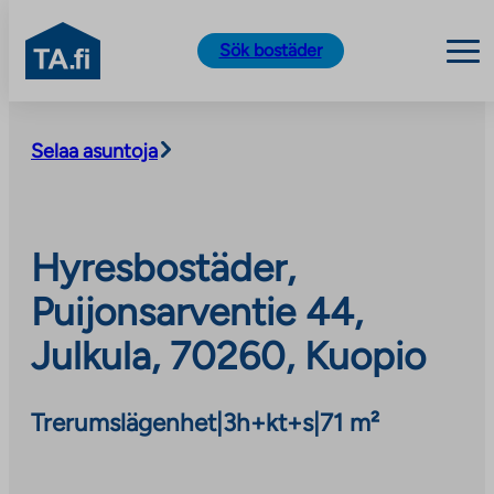
TA.fi
Sök bostäder
Skip
to
Selaa asuntoja
content
Hyresbostäder,
Puijonsarventie 44,
Julkula, 70260, Kuopio
Trerumslägenhet
|
3h+kt+s
|
71 m²