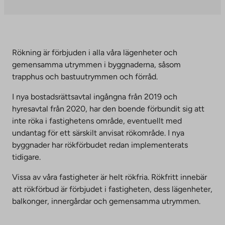
Link
site.
opens
Link
in
opens
a
in
Rökning är förbjuden i alla våra lägenheter och
new
a
gemensamma utrymmen i byggnaderna, såsom
tab
new
trapphus och bastuutrymmen och förråd.
tab
I nya bostadsrättsavtal ingångna från 2019 och
hyresavtal från 2020, har den boende förbundit sig att
inte röka i fastighetens område, eventuellt med
undantag för ett särskilt anvisat rökområde. I nya
byggnader har rökförbudet redan implementerats
tidigare.
Vissa av våra fastigheter är helt rökfria. Rökfritt innebär
att rökförbud är förbjudet i fastigheten, dess lägenheter,
balkonger, innergårdar och gemensamma utrymmen.