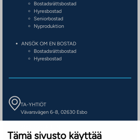
Bostadsrättsbostad
Hyresbostad
Seniorbostad
Nyproduktion
ANSÖK OM EN BOSTAD
Bostadsrättsbostad
Hyresbostad
TA-YHTIÖT
Vävarsvägen 6-8, 02630 Esbo
ARBETSSTÄLLEN
Tämä sivusto käyttää
Kontaktinformation