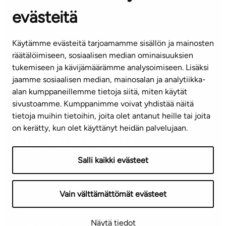
evästeitä
KUNDSERVICE
Tel. 045 7734 3777
Käytämme evästeitä tarjoamamme sisällön ja mainosten
(vardagar kl. 8–16)
räätälöimiseen, sosiaalisen median ominaisuuksien
tukemiseen ja kävijämäärämme analysoimiseen. Lisäksi
info@ta.fi
jaamme sosiaalisen median, mainosalan ja analytiikka-
alan kumppaneillemme tietoja siitä, miten käytät
sivustoamme. Kumppanimme voivat yhdistää näitä
Nyhetsbrev (på finska)
tietoja muihin tietoihin, joita olet antanut heille tai joita
on kerätty, kun olet käyttänyt heidän palvelujaan.
Salli kaikki evästeet
Användningsvillkor
Dataskydd
Tillgänglighetsutlåtande
Vain välttämättömät evästeet
Copyright © 2026 TA-Yhtiöt | Vi förbehåller oss rätten
Näytä tiedot
till ändringar