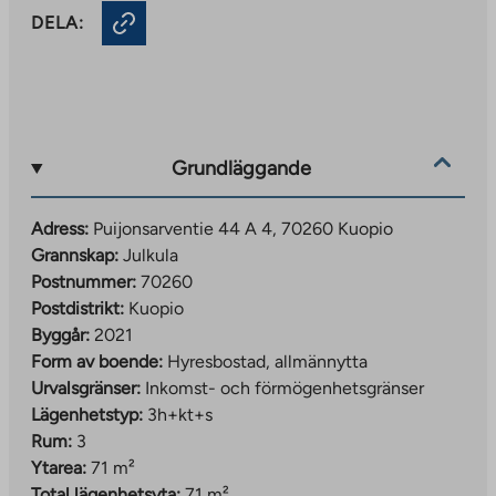
DELA:
Grundläggande
Adress:
Puijonsarventie 44 A 4, 70260 Kuopio
Grannskap:
Julkula
Postnummer:
70260
Postdistrikt:
Kuopio
Byggår:
2021
Form av boende:
Hyresbostad, allmännytta
Urvalsgränser:
Inkomst- och förmögenhetsgränser
Lägenhetstyp:
3h+kt+s
Rum:
3
Ytarea:
71 m²
Total lägenhetsyta:
71 m²