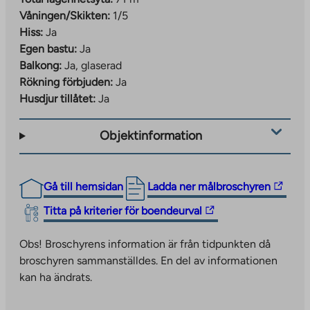
Våningen/Skikten:
1/5
Hiss:
Ja
Egen bastu:
Ja
Balkong:
Ja, glaserad
Rökning förbjuden:
Ja
Husdjur tillåtet:
Ja
Objektinformation
The
Gå till hemsidan
Ladda ner målbroschyren
link
The
Titta på kriterier för boendeurval
takes
link
you
takes
Obs! Broschyrens information är från tidpunkten då
to
you
broschyren sammanställdes. En del av informationen
an
to
kan ha ändrats.
external
an
site.
external