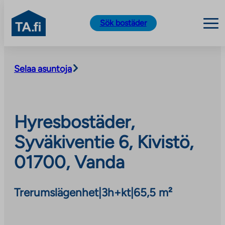
TA.fi
Sök bostäder
Skip
to
Selaa asuntoja
content
Hyresbostäder,
Syväkiventie 6, Kivistö,
01700, Vanda
Trerumslägenhet
|
3h+kt
|
65,5 m²