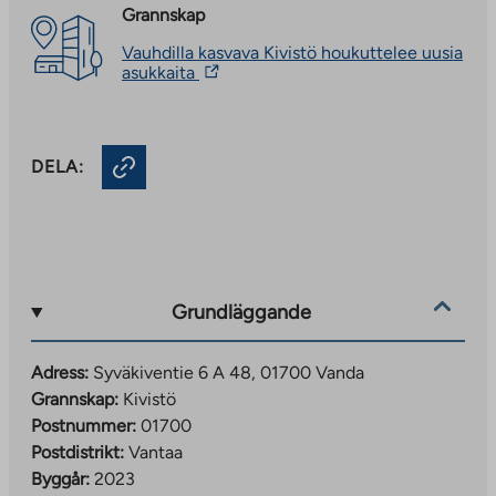
Grannskap
Vauhdilla kasvava Kivistö houkuttelee uusia
The
asukkaita
link
takes
you
to
DELA:
an
external
site.
Link
opens
in
a
new
Grundläggande
tab
Adress:
Syväkiventie 6 A 48, 01700 Vanda
Grannskap:
Kivistö
Postnummer:
01700
Postdistrikt:
Vantaa
Byggår:
2023