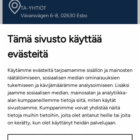
TA-YHTIÖT
Vävarsvägen 6-8, 02630 Esbo
ARBETSSTÄLLEN
Tämä sivusto käyttää
Kontaktinformation
evästeitä
KUNDSERVICE
Tel. 045 7734 3777
Käytämme evästeitä tarjoamamme sisällön ja mainosten
(vardagar kl. 8–16)
räätälöimiseen, sosiaalisen median ominaisuuksien
tukemiseen ja kävijämäärämme analysoimiseen. Lisäksi
info@ta.fi
jaamme sosiaalisen median, mainosalan ja analytiikka-
alan kumppaneillemme tietoja siitä, miten käytät
sivustoamme. Kumppanimme voivat yhdistää näitä
Nyhetsbrev (på finska)
tietoja muihin tietoihin, joita olet antanut heille tai joita
on kerätty, kun olet käyttänyt heidän palvelujaan.