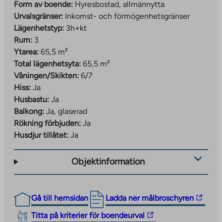
Form av boende:
Hyresbostad, allmännytta
Urvalsgränser:
Inkomst- och förmögenhetsgränser
Lägenhetstyp:
3h+kt
Rum:
3
Ytarea:
65,5 m²
Total lägenhetsyta:
65,5 m²
Våningen/Skikten:
6/7
Hiss:
Ja
Husbastu:
Ja
Balkong:
Ja, glaserad
Rökning förbjuden:
Ja
Husdjur tillåtet:
Ja
Objektinformation
The
Gå till hemsidan
Ladda ner målbroschyren
link
The
Titta på kriterier för boendeurval
takes