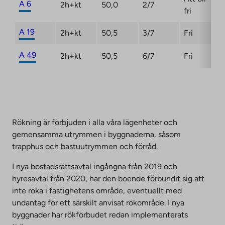
A 6
2h+kt
50,0
2/7
fri
A 19
2h+kt
50,5
3/7
Fri
A 49
2h+kt
50,5
6/7
Fri
Rökning är förbjuden i alla våra lägenheter och
gemensamma utrymmen i byggnaderna, såsom
trapphus och bastuutrymmen och förråd.
I nya bostadsrättsavtal ingångna från 2019 och
hyresavtal från 2020, har den boende förbundit sig att
inte röka i fastighetens område, eventuellt med
undantag för ett särskilt anvisat rökområde. I nya
byggnader har rökförbudet redan implementerats