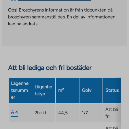
link
you
takes
Obs! Broschyrens information är från tidpunkten då
to
you
broschyren sammanställdes. En del av informationen
an
to
kan ha ändrats.
external
an
site.
external
Link
site.
opens
Link
in
opens
a
in
Att bli lediga och fri bostäder
new
a
tab
new
Lägenhe
tab
Lägenhe
tsnumm
m²
Golv
Status
tstyp
er
Att bli
A 4
2h+kt
44,5
1/7
fri
Att bli