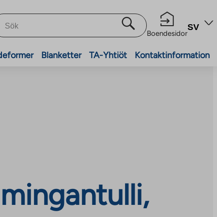
SV
Boendesidor
deformer
Blanketter
TA-Yhtiöt
Kontaktinformation
mingantulli,