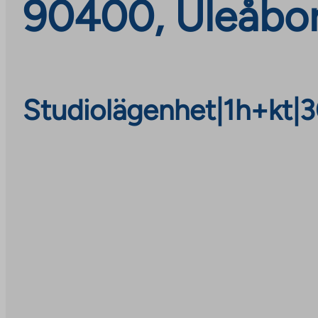
90400, Uleåbo
Studiolägenhet
|
1h+kt
|
3