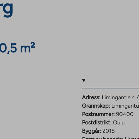
rg
0,5 m²
Adress:
Limingantie 4 
Grannskap:
Limingantul
Postnummer:
90400
Postdistrikt:
Oulu
Byggår:
2018