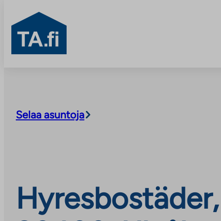
TA.fi
Skip
to
content
Selaa asuntoja
Hyresbostäder, 