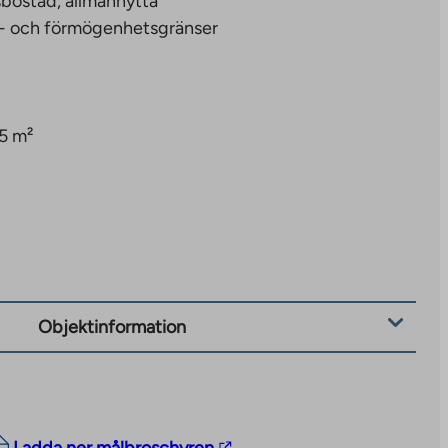
bostad, allmännytta
- och förmögenhetsgränser
5 m²
Objektinformation
The