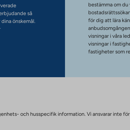
bestämma om du vi
rverade
bostadsrättssökan
serbjudande så
för dig att lära k
 dina önskemål.
anbudsomgången. T
r
visningar i våra le
visningar i fasti
fastigheter som re
nhets- och husspecifik information. Vi ansvarar inte för