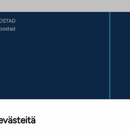
OSTAD
sbostad
evästeitä