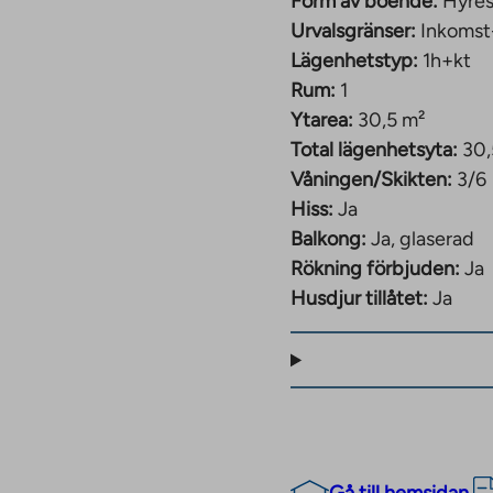
Form av boende:
Hyres
Urvalsgränser:
Inkomst
Lägenhetstyp:
1h+kt
Rum:
1
Ytarea:
30,5 m²
Total lägenhetsyta:
30,
Våningen/Skikten:
3/6
Hiss:
Ja
Balkong:
Ja, glaserad
Rökning förbjuden:
Ja
Husdjur tillåtet:
Ja