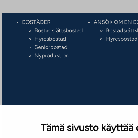
BOSTÄDER
ANSÖK OM EN B
Bostadsrättsbostad
Bostadsrätt
Hyresbostad
Hyresbostad
Seniorbostad
Nyproduktion
Tämä sivusto käyttää 