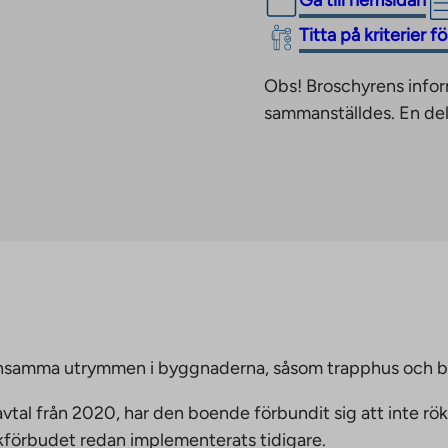
Gå till hemsidan
The
Titta på kriterier 
link
Obs! Broschyrens infor
takes
sammanställdes. En del
you
to
an
external
site.
Link
opens
in
a
new
emensamma utrymmen i byggnaderna, såsom trapphus och 
tab
vtal från 2020, har den boende förbundit sig att inte rö
ökförbudet redan implementerats tidigare.