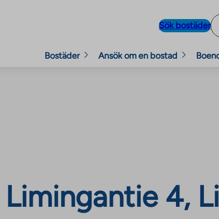
Sök bostäder
Bostäder
Ansök om en bostad
Boen
Limingantie 4, Li