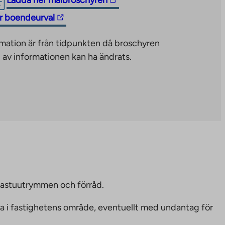
Ladda ner målbroschyren
link
för boendeurval
takes
you
mation är från tidpunkten då broschyren
to
 av informationen kan ha ändrats.
an
external
site.
Link
opens
in
a
new
tab
bastuutrymmen och förråd.
ka i fastighetens område, eventuellt med undantag för