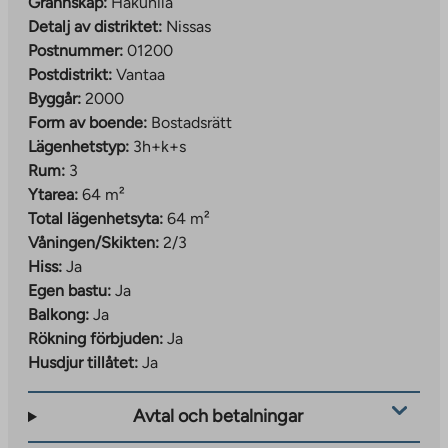
Grannskap:
Hakunila
Detalj av distriktet:
Nissas
Postnummer:
01200
Postdistrikt:
Vantaa
Byggår:
2000
Form av boende:
Bostadsrätt
Lägenhetstyp:
3h+k+s
Rum:
3
Ytarea:
64 m²
Total lägenhetsyta:
64 m²
Våningen/Skikten:
2/3
Hiss:
Ja
Egen bastu:
Ja
Balkong:
Ja
Rökning förbjuden:
Ja
Husdjur tillåtet:
Ja
Avtal och betalningar