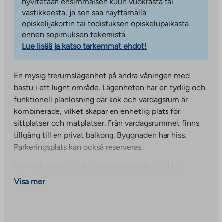
hyvitetään ensimmäisen kuun vuokrasta tai
vastikkeesta, ja sen saa näyttämällä
opiskelijakortin tai todistuksen opiskelupaikasta
ennen sopimuksen tekemistä.
Lue lisää ja katso tarkemmat ehdot!
En mysig trerumslägenhet på andra våningen med
bastu i ett lugnt område. Lägenheten har en tydlig och
funktionell planlösning där kök och vardagsrum är
kombinerade, vilket skapar en enhetlig plats för
sittplatser och matplatser. Från vardagsrummet finns
tillgång till en privat balkong. Byggnaden har hiss.
Parkeringsplats kan också reserveras.
Viikinkikuja 4 är ett bostadsrättsprojekt med två
flerbostadshus och två radhus i Nissas, Vanda. Det
Visa mer
finns totalt 35 lägenheter i detta projekt, som
färdigställdes år 2000. Nissas är en stadsdel i östra
delen av Vanda med goda möjligheter till sport och