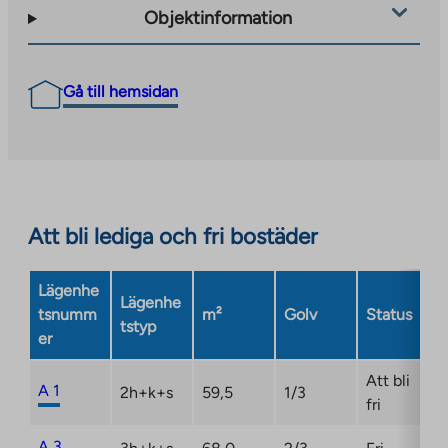
Objektinformation
Gå till hemsidan
Att bli lediga och fri bostäder
Lägenhe
Lägenhe
tsnumm
m²
Golv
Status
tstyp
er
Att bli
A 1
2h+k+s
59,5
1/3
fri
A 3