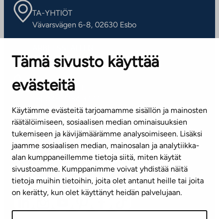
TA-YHTIÖT
Vävarsvägen 6-8, 02630 Esbo
ARBETSSTÄLLEN
Tämä sivusto käyttää
Kontaktinformation
evästeitä
KUNDSERVICE
Tel. 045 7734 3777
Käytämme evästeitä tarjoamamme sisällön ja mainosten
(vardagar kl. 8–16)
räätälöimiseen, sosiaalisen median ominaisuuksien
tukemiseen ja kävijämäärämme analysoimiseen. Lisäksi
info@ta.fi
jaamme sosiaalisen median, mainosalan ja analytiikka-
alan kumppaneillemme tietoja siitä, miten käytät
sivustoamme. Kumppanimme voivat yhdistää näitä
Nyhetsbrev (på finska)
tietoja muihin tietoihin, joita olet antanut heille tai joita
on kerätty, kun olet käyttänyt heidän palvelujaan.