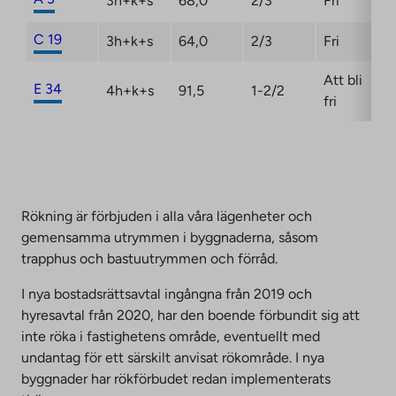
3h+k+s
68,0
2/3
Fri
C 19
3h+k+s
64,0
2/3
Fri
Att bli
E 34
4h+k+s
91,5
1-2/2
fri
Rökning är förbjuden i alla våra lägenheter och
gemensamma utrymmen i byggnaderna, såsom
trapphus och bastuutrymmen och förråd.
I nya bostadsrättsavtal ingångna från 2019 och
hyresavtal från 2020, har den boende förbundit sig att
inte röka i fastighetens område, eventuellt med
undantag för ett särskilt anvisat rökområde. I nya
byggnader har rökförbudet redan implementerats