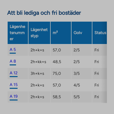
Att bli lediga och fri bostäder
Lägenhe
Lägenhet
tsnumm
m²
Golv
Status
styp
er
A 5
2h+k+s
57,0
2/5
Fri
A 8
2h+kk+s
48,5
2/5
Fri
A 12
3h+k+s
75,0
3/5
Fri
A 15
2h+k+s
57,0
4/5
Fri
A 19
2h+k+s
58,5
5/5
Fri