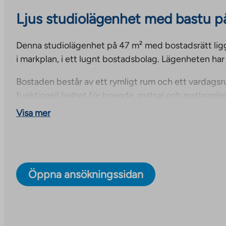
Ljus studiolägenhet med bastu p
Denna studiolägenhet på 47 m² med bostadsrätt ligg
i markplan, i ett lugnt bostadsbolag. Lägenheten har 
Bostaden består av ett rymligt rum och ett vardagsr
funktionell helhet för boende, matsal och matlagning
lägenheten trevlig, och den privata gården ger mer u
Visa mer
Ett rymligt badrum och privat bastu ökar boendekom
att koppla av i bastun i slutet av dagen. En bostad 
ett praktiskt val när du vill ha en kompakt men funkti
miljö.
Öppna ansökningssidan
En mysig bostadsrättsfastighet i ett naturområde
Haapaniemenrinne 2 är en bostadsrättsfastighet be