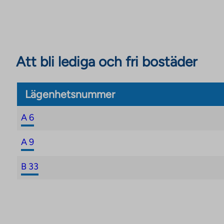
Att bli lediga och fri bostäder
Lägenhetsnummer
A 6
A 9
B 33