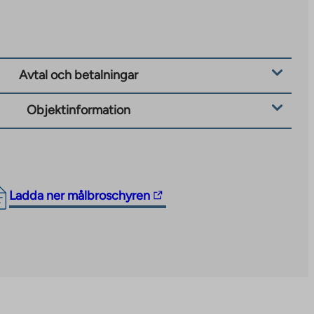
Avtal och betalningar
Objektinformation
The
Ladda ner målbroschyren
link
takes
you
to
an
external