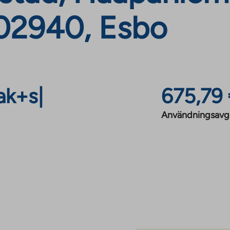
02940, Esbo
ak+s
|
675,79
Användningsavgi