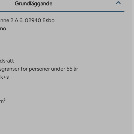
Grundläggande
nne 2 A 6, 02940 Esbo
ano
dsrätt
sgränser för personer under 55 år
ak+s
 m²