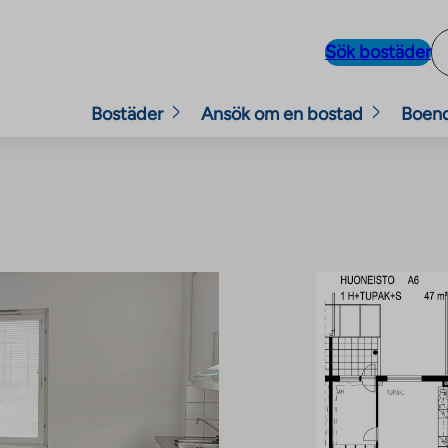
Sök bostäder
Bostäder
Ansök om en bostad
Boen