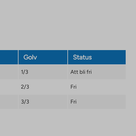
site.
Link
opens
in
a
new
tab
Golv
Status
1/3
Att bli fri
2/3
Fri
3/3
Fri