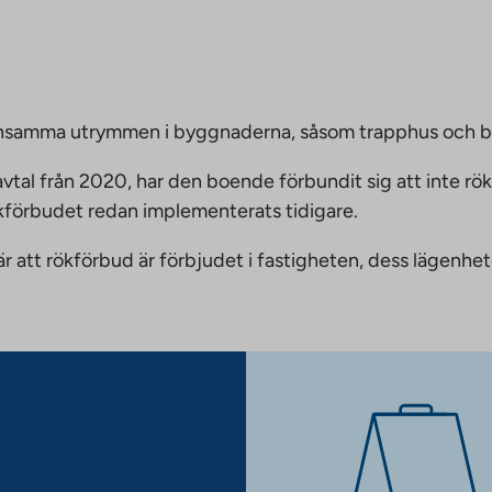
emensamma utrymmen i byggnaderna, såsom trapphus och 
vtal från 2020, har den boende förbundit sig att inte rö
ökförbudet redan implementerats tidigare.
nnebär att rökförbud är förbjudet i fastigheten, dess läge