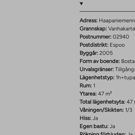
våningshusen i
eter.
Adress:
Haapaniemenri
. Stranden vid sjön
Grannskap:
Vanhakart
. De närmaste daghemmen
Postnummer:
02940
a ligger ungefär en
Postdistrikt:
Espoo
er till sport och
Byggår:
2005
Form av boende:
Bosta
Urvalsgränser:
Tillgång
 grundhastighet på 50
Lägenhetstyp:
1h+tup
Rum:
1
Ytarea:
47 m²
Total lägenhetsyta:
47
Våningen/Skikten:
1/3
Hiss:
Ja
Egen bastu:
Ja
Rökning förbjuden:
Ja