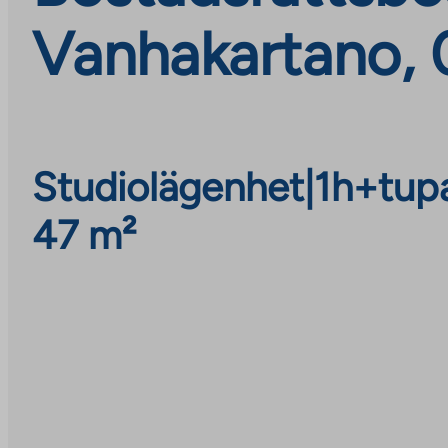
Vanhakartano, 
Studiolägenhet
|
1h+tup
47 m²