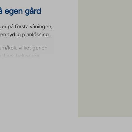
å egen gård
er på första våningen,
en tydlig planlösning.
um/kök, vilket ger en
. Ljusstyrkan gör
trymme för fritid.
forten. Det är skönt
belägen på markplan är
onell lägenhet i en lugn
stående av två