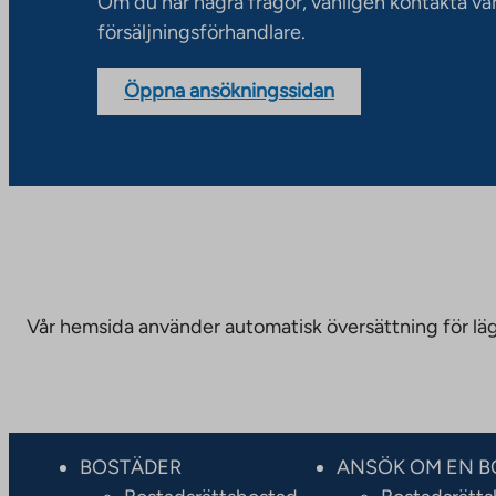
Om du har några frågor, vänligen kontakta vå
försäljningsförhandlare.
Öppna ansökningssidan
Vår hemsida använder automatisk översättning för läge
BOSTÄDER
ANSÖK OM EN B