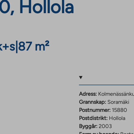
, Hollola
k+s
|
87 m²
Adress:
Kolmenässänkuj
Grannskap:
Soramäki
Postnummer:
15880
Postdistrikt:
Hollola
Byggår:
2003