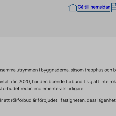
Gå till hemsidan
emensamma utrymmen i byggnaderna, såsom trapphus och 
vtal från 2020, har den boende förbundit sig att inte rö
ökförbudet redan implementerats tidigare.
nnebär att rökförbud är förbjudet i fastigheten, dess läge