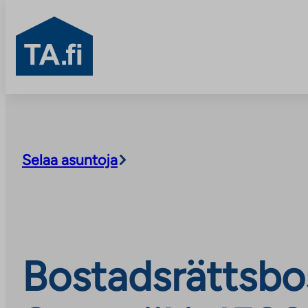
TA.fi
Skip
to
content
Selaa asuntoja
Bostadsrättsbo