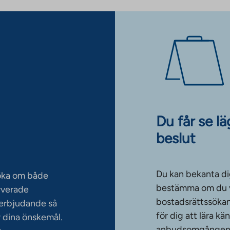
Du får se l
beslut
Du kan bekanta di
söka om både
bestämma om du vi
rverade
bostadsrättssökan
serbjudande så
för dig att lära k
 dina önskemål.
anbudsomgången. T