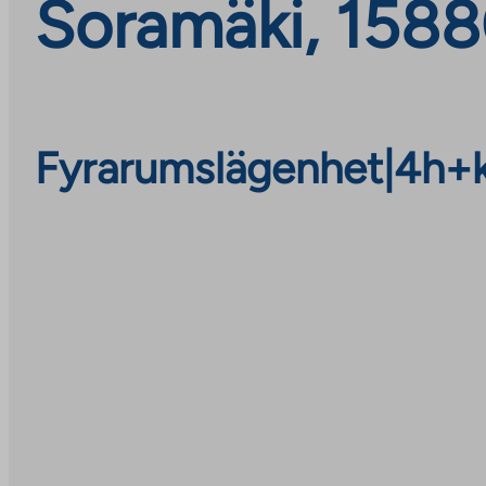
Soramäki, 15880
Fyrarumslägenhet
|
4h+