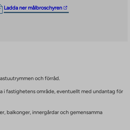
The
Ladda ner målbroschyren
link
takes
you
to
an
external
site.
Link
opens
bastuutrymmen och förråd.
in
ka i fastighetens område, eventuellt med undantag för
a
new
tab
nheter, balkonger, innergårdar och gemensamma