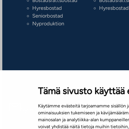
Bostadsrättsbostad
Bostadsrätt
Hyresbostad
Hyresbostad
Seniorbostad
Nyproduktion
Tämä sivusto käyttää 
Käytämme evästeitä tarjoamamme sisällön ja
Nyhetsbrev (på finska)
ominaisuuksien tukemiseen ja kävijämäärämm
mainosalan ja analytiikka-alan kumppaneill
voivat yhdistää näitä tietoja muihin tietoihin, 