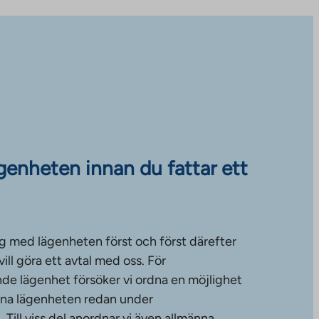
ägenheten innan du fattar ett
g med lägenheten först och först därefter
ll göra ett avtal med oss. För
de lägenhet försöker vi ordna en möjlighet
änna lägenheten redan under
ill viss del anordnar vi även allmänna