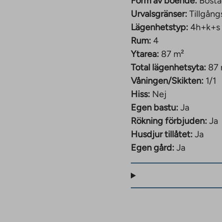
Form av boende:
Bosta
Urvalsgränser:
Tillgång
Lägenhetstyp:
4h+k+s
Rum:
4
Ytarea:
87 m²
Total lägenhetsyta:
87
Våningen/Skikten:
1/1
Hiss:
Nej
Egen bastu:
Ja
Rökning förbjuden:
Ja
Husdjur tillåtet:
Ja
Egen gård:
Ja