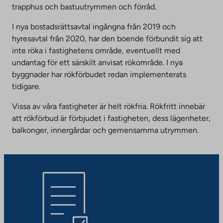
Link
trapphus och bastuutrymmen och förråd.
opens
I nya bostadsrättsavtal ingångna från 2019 och
in
hyresavtal från 2020, har den boende förbundit sig att
a
inte röka i fastighetens område, eventuellt med
new
undantag för ett särskilt anvisat rökområde. I nya
tab
byggnader har rökförbudet redan implementerats
tidigare.
Vissa av våra fastigheter är helt rökfria. Rökfritt innebär
att rökförbud är förbjudet i fastigheten, dess lägenheter,
balkonger, innergårdar och gemensamma utrymmen.