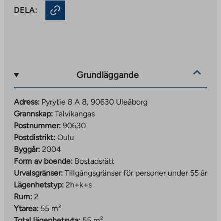
DELA:
Grundläggande
Adress:
Pyrytie 8 A 8, 90630 Uleåborg
Grannskap:
Talvikangas
Postnummer:
90630
Postdistrikt:
Oulu
Byggår:
2004
Form av boende:
Bostadsrätt
Urvalsgränser:
Tillgångsgränser för personer under 55 år
Lägenhetstyp:
2h+k+s
Rum:
2
Ytarea:
55 m²
Total lägenhetsyta:
55 m²