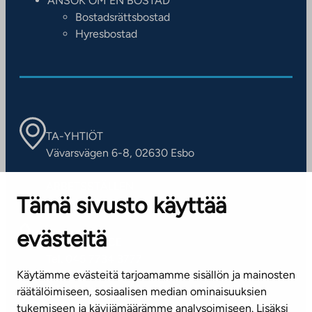
ANSÖK OM EN BOSTAD
Bostadsrättsbostad
Hyresbostad
TA-YHTIÖT
Vävarsvägen 6-8, 02630 Esbo
ARBETSSTÄLLEN
Tämä sivusto käyttää
Kontaktinformation
evästeitä
KUNDSERVICE
Tel. 045 7734 3777
Käytämme evästeitä tarjoamamme sisällön ja mainosten
(vardagar kl. 8–16)
räätälöimiseen, sosiaalisen median ominaisuuksien
tukemiseen ja kävijämäärämme analysoimiseen. Lisäksi