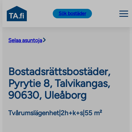
TA.fi
Sök bostäder
Skip
to
Selaa asuntoja
content
Bostadsrättsbostäder,
Pyrytie 8, Talvikangas,
90630, Uleåborg
Tvårumslägenhet
|
2h+k+s
|
55 m²