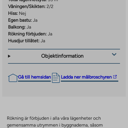
Våningen/Skikten:
2/2
Hiss:
Nej
Egen bastu:
Ja
Balkong:
Ja
Rökning förbjuden:
Ja
Husdjur tillåtet:
Ja
Objektinformation
The
Gå till hemsidan
Ladda ner målbroschyren
link
takes
you
to
an
external
Rökning är förbjuden i alla våra lägenheter och
site.
gemensamma utrymmen i byggnaderna, såsom