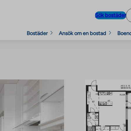
Sök bostäder
Bostäder
Ansök om en bostad
Boen