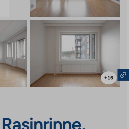
+16
Rasinrinne,