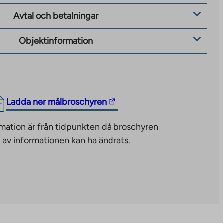
Avtal och betalningar
Objektinformation
The
Ladda ner målbroschyren
link
mation är från tidpunkten då broschyren
takes
 av informationen kan ha ändrats.
you
to
an
external
site.
Link
opens