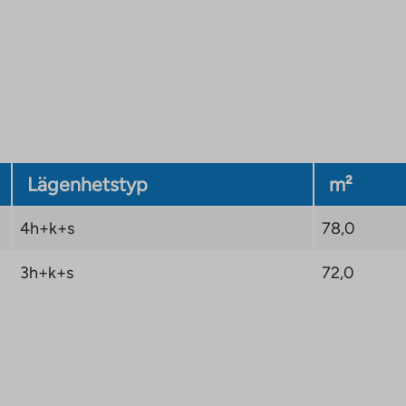
Lägenhetstyp
m²
4h+k+s
78,0
3h+k+s
72,0