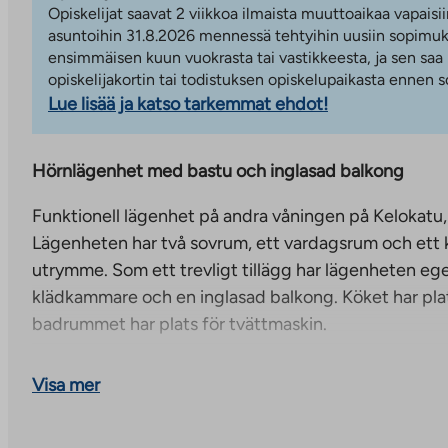
Opiskelijat saavat 2 viikkoa ilmaista muuttoaikaa vapaisii
asuntoihin 31.8.2026 mennessä tehtyihin uusiin sopimuks
ensimmäisen kuun vuokrasta tai vastikkeesta, ja sen saa
opiskelijakortin tai todistuksen opiskelupaikasta ennen
Lue lisää ja katso tarkemmat ehdot!
Hörnlägenhet med bastu och inglasad balkong
Funktionell lägenhet på andra våningen på Kelokatu, i
Lägenheten har två sovrum, ett vardagsrum och ett 
utrymme. Som ett trevligt tillägg har lägenheten eg
klädkammare och en inglasad balkong. Köket har pla
badrummet har plats för tvättmaskin.
Huset har ett eget förråd för personliga tillhörigheter
Visa mer
cykelförråd och ett torkrum. Dessutom kan parkering
gården för 22 € per månad.