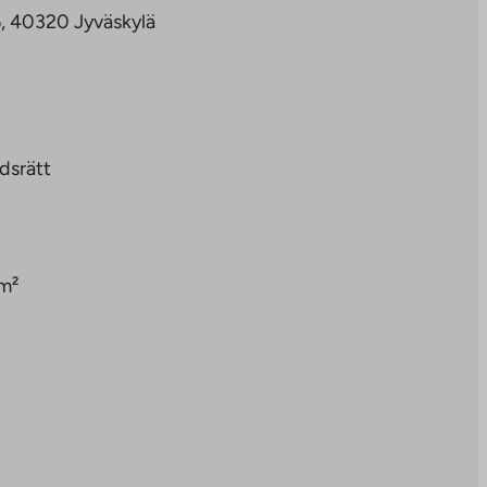
6, 40320 Jyväskylä
dsrätt
m²