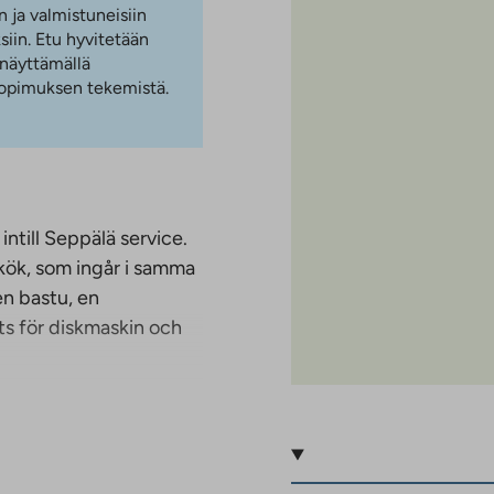
n ja valmistuneisiin
iin. Etu hyvitetään
 näyttämällä
 sopimuksen tekemistä.
ntill Seppälä service.
kök, som ingår i samma
en bastu, en
ts för diskmaskin och
, ett rymligt
splatser hyras på