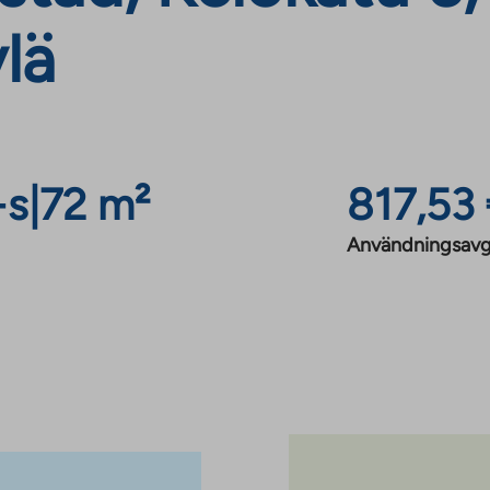
lä
+s
|
72 m²
817,53
Användningsavg