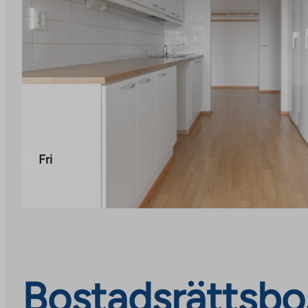
Fri
Bostadsrättsbos