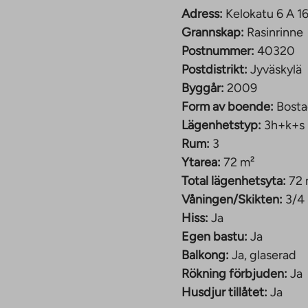
 kan vi ordna en
Adress:
Kelokatu 6 A 1
Grannskap:
Rasinrinne
Postnummer:
40320
inne, Jyväskylä.
Postdistrikt:
Jyväskylä
43 kvadratmeter stora
Byggår:
2009
gerna som vetter mot
Form av boende:
Bosta
tjänster finns inom
Lägenhetstyp:
3h+k+s
er mindre än en
Rum:
3
a en och en halv
Ytarea:
72 m²
tning med en
Total lägenhetsyta:
72 
giften.
Våningen/Skikten:
3/4
Hiss:
Ja
Egen bastu:
Ja
Balkong:
Ja, glaserad
Rökning förbjuden:
Ja
Husdjur tillåtet:
Ja