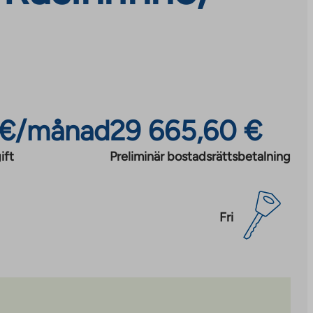
 €/månad
29 665,60 €
ift
Preliminär bostadsrättsbetalning
Fri