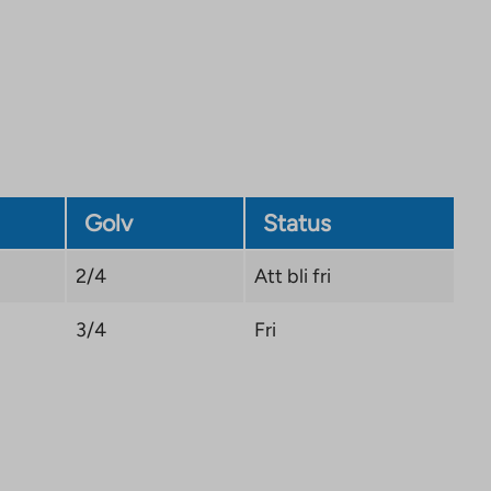
in
a
new
tab
Golv
Status
2/4
Att bli fri
3/4
Fri