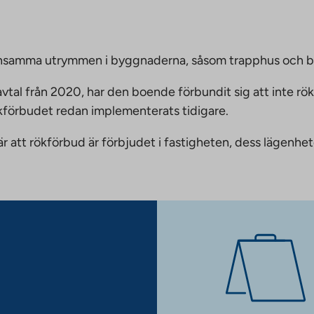
emensamma utrymmen i byggnaderna, såsom trapphus och 
vtal från 2020, har den boende förbundit sig att inte rö
ökförbudet redan implementerats tidigare.
nnebär att rökförbud är förbjudet i fastigheten, dess läge