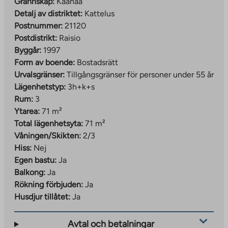
Grannskap:
Kaanaa
Detalj av distriktet:
Kattelus
Postnummer:
21120
Postdistrikt:
Raisio
Byggår:
1997
Form av boende:
Bostadsrätt
Urvalsgränser:
Tillgångsgränser för personer under 55 år
Lägenhetstyp:
3h+k+s
Rum:
3
Ytarea:
71 m²
Total lägenhetsyta:
71 m²
Våningen/Skikten:
2/3
Hiss:
Nej
Egen bastu:
Ja
Balkong:
Ja
Rökning förbjuden:
Ja
Husdjur tillåtet:
Ja
Avtal och betalningar