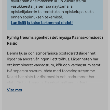
hyvitetään ensimmäisen kuun vuokrasta tai
vastikkeesta, ja sen saa näyttämällä
opiskelijakortin tai todistuksen opiskelupaikasta
ennen sopimuksen tekemistä.
Lue lisää ja katso tarkemmat ehdot!
Rymlig trerumslägenhet i det mysiga Kaanaa-området i
Raisio
Denna ljusa och atmosfäriska bostadsrättslägenhet
ligger på andra våningen i ett trähus. Lägenheten har
ett kombinerat vardagsrum, kök och vardagsrum samt
två separata sovrum, båda med förvaringsutrymme.
Köket har plats för diskmaskin och badrummet har
plats för tvättmaskin. En privat balkong bidrar till
boendekomforten.
Visa mer
Lägenhetens tvättstuga och bastu har renoverats.
Interiörbilderna är från en annan liknande lägenhet i