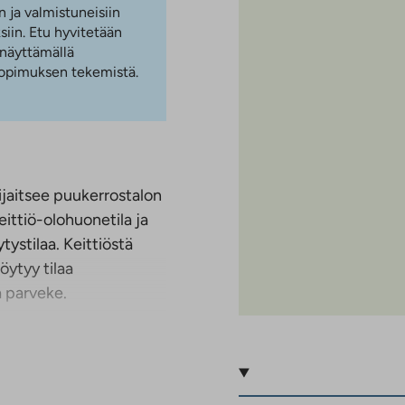
n ja valmistuneisiin
iin. Etu hyvitetään
 näyttämällä
 sopimuksen tekemistä.
ijaitsee puukerrostalon
ittiö-olohuonetila ja
tystilaa. Keittiöstä
öytyy tilaa
 parveke.
sunnosta,