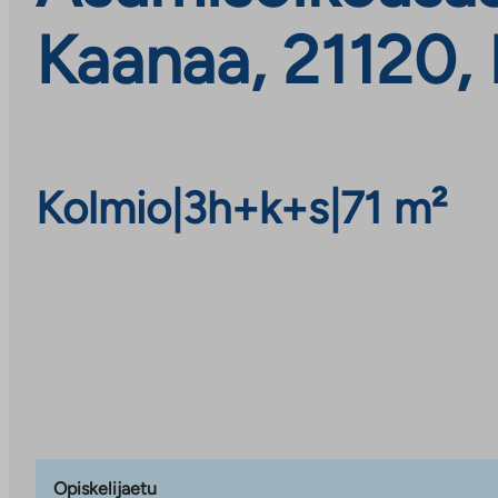
Kaanaa, 21120, 
Kolmio
|
3h+k+s
|
71 m²
Opiskelijaetu