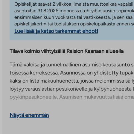
Opiskelijat saavat 2 viikkoa ilmaista muuttoaikaa vapaisii
asuntoihin 31.8.2026 mennessä tehtyihin uusiin sopimuks
ensimmäisen kuun vuokrasta tai vastikkeesta, ja sen saa
opiskelijakortin tai todistuksen opiskelupaikasta ennen
Lue lisää ja katso tarkemmat ehdot!
Tilava kolmio viihtyisällä Raision Kaanaan alueella
Tämä valoisa ja tunnelmallinen asumisoikeusasunto s
toisessa kerroksessa. Asunnossa on yhdistetty tupake
kaksi erillistä makuuhuonetta, joissa molemmissa säily
löytyy varaus astianpesukoneelle ja kylpyhuoneesta l
pyykinpesukoneelle. Asumisen mukavuutta lisää oma
Asunnon pesuhuone ja sauna on remontoitu.
Näytä enemmän
Sisäkuvat ovat kohteen toisesta vastaavanlaisesta a
pintamateriaaleissa voi olla eroavaisuuksia.