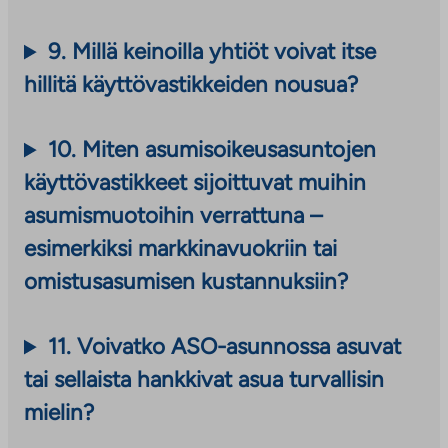
i
9.
Millä keinoilla yhtiöt voivat itse
v
hillitä käyttövastikkeiden nousua?
i
e
10. Miten asumisoikeusasuntojen
u
käyttövastikkeet sijoittuvat muihin
l
asumismuotoihin verrattuna –
k
esimerkiksi markkinavuokriin tai
o
omistusasumisen kustannuksiin?
p
u
11.
Voivatko ASO-asunnossa asuvat
o
tai sellaista hankkivat asua turvallisin
l
mielin?
i
s