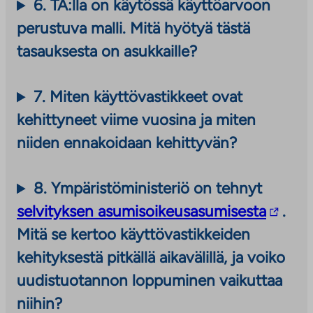
6.
TA:lla on käytössä käyttöarvoon
perustuva malli. Mitä hyötyä tästä
tasauksesta on asukkaille?
7. Miten käyttövastikkeet ovat
kehittyneet viime vuosina ja miten
niiden ennakoidaan kehittyvän?
8. Ympäristöministeriö on tehnyt
L
selvityksen asumisoikeusasumisesta
.
i
Mitä se kertoo käyttövastikkeiden
n
kehityksestä pitkällä aikavälillä, ja voiko
k
uudistuotannon loppuminen vaikuttaa
k
niihin?