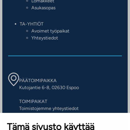
Lomakkeet
Asukasopas
TA-YHTIÖT
Avoimet työpaikat
Yhteystiedot
PÄÄTOIMIPAIKKA
Kutojantie 6-8, 02630 Espoo
TOIMIPAIKAT
Toimistojemme yhteystiedot
Tämä sivusto käyttää
ASIAKASPALVELUKESKUS