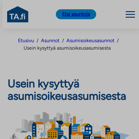
TA.fi
Etsi asuntoja
Siirry
sisältöön
Etusivu
/
Asunnot
/
Asumisoikeusasunnot
/
Usein kysyttyä asumisoikeusasumisesta
Usein kysyttyä
asumisoikeusasumisesta