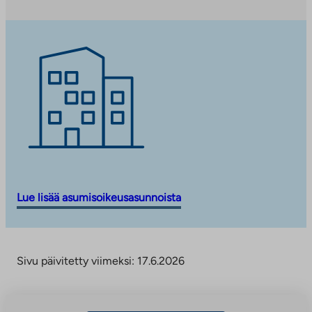
e
e
n
p
a
l
v
e
Lue lisää asumisoikeusasunnoista
l
u
u
Sivu päivitetty viimeksi: 17.6.2026
n