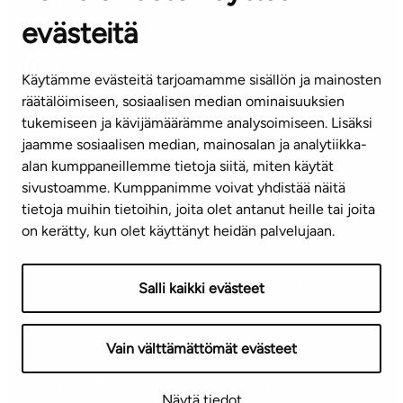
Puh. 045 7734 3777
evästeitä
(arkisin klo 8-16)
info@ta.fi
Käytämme evästeitä tarjoamamme sisällön ja mainosten
räätälöimiseen, sosiaalisen median ominaisuuksien
tukemiseen ja kävijämäärämme analysoimiseen. Lisäksi
jaamme sosiaalisen median, mainosalan ja analytiikka-
Tilaa uutiskirje
alan kumppaneillemme tietoja siitä, miten käytät
sivustoamme. Kumppanimme voivat yhdistää näitä
Mediapankki
tietoja muihin tietoihin, joita olet antanut heille tai joita
on kerätty, kun olet käyttänyt heidän palvelujaan.
Käyttöehdot
Tietosuojaseloste
Saavutettavuusseloste
Salli kaikki evästeet
Näytä evästeasetukseni
Vain välttämättömät evästeet
Copyright © 2026 TA-Yhtiöt | Pidätämme oikeuden
Näytä tiedot