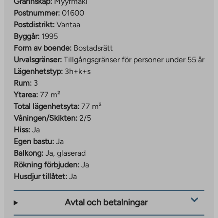
Grannskap:
Myyrmäki
Postnummer:
01600
Postdistrikt:
Vantaa
Byggår:
1995
Form av boende:
Bostadsrätt
Urvalsgränser:
Tillgångsgränser för personer under 55 år
Lägenhetstyp:
3h+k+s
Rum:
3
Ytarea:
77 m²
Total lägenhetsyta:
77 m²
Våningen/Skikten:
2/5
Hiss:
Ja
Egen bastu:
Ja
Balkong:
Ja, glaserad
Rökning förbjuden:
Ja
Husdjur tillåtet:
Ja
Avtal och betalningar