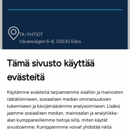
TA-YHTIÖT
Vävarsvägen 6-8, 02630 Esbo
ARBETSSTÄLLEN
Tämä sivusto käyttää
Kontaktinformation
evästeitä
KUNDSERVICE
Tel. 045 7734 3777
Käytämme evästeitä tarjoamamme sisällön ja mainosten
(vardagar kl. 8–16)
räätälöimiseen, sosiaalisen median ominaisuuksien
tukemiseen ja kävijämäärämme analysoimiseen. Lisäksi
info@ta.fi
jaamme sosiaalisen median, mainosalan ja analytiikka-
alan kumppaneillemme tietoja siitä, miten käytät
sivustoamme. Kumppanimme voivat yhdistää näitä