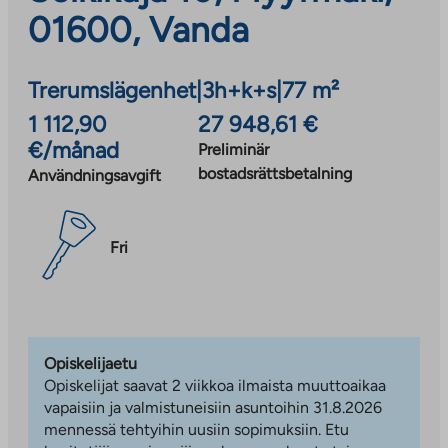
01600, Vanda
Trerumslägenhet
|
3h+k+s
|
77 m²
1 112,90
27 948,61 €
€/månad
Preliminär
bostadsrättsbetalning
Användningsavgift
Fri
Opiskelijaetu
Opiskelijat saavat 2 viikkoa ilmaista muuttoaikaa
vapaisiin ja valmistuneisiin asuntoihin 31.8.2026
mennessä tehtyihin uusiin sopimuksiin. Etu