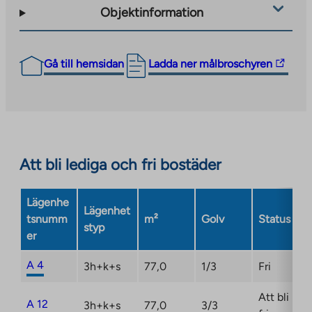
Objektinformation
The
Gå till hemsidan
Ladda ner målbroschyren
link
takes
you
to
an
Att bli lediga och fri bostäder
external
site.
Link
Lägenhe
Lägenhet
opens
tsnumm
m²
Golv
Status
styp
in
er
a
new
A 4
3h+k+s
77,0
1/3
Fri
tab
Att bli
A 12
3h+k+s
77,0
3/3