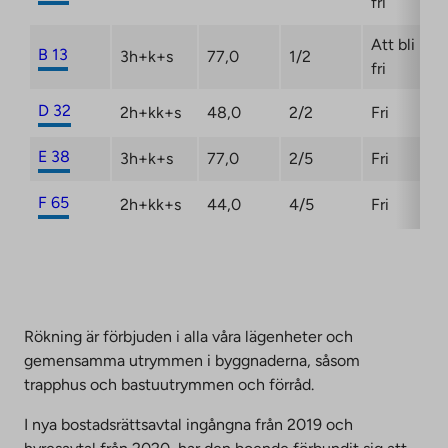
fri
Att bli
B 13
3h+k+s
77,0
1/2
fri
D 32
2h+kk+s
48,0
2/2
Fri
E 38
3h+k+s
77,0
2/5
Fri
F 65
2h+kk+s
44,0
4/5
Fri
Rökning är förbjuden i alla våra lägenheter och
gemensamma utrymmen i byggnaderna, såsom
trapphus och bastuutrymmen och förråd.
I nya bostadsrättsavtal ingångna från 2019 och