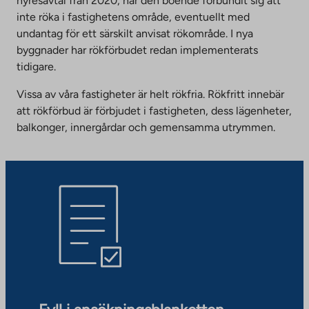
hyresavtal från 2020, har den boende förbundit sig att
inte röka i fastighetens område, eventuellt med
undantag för ett särskilt anvisat rökområde. I nya
byggnader har rökförbudet redan implementerats
tidigare.
Vissa av våra fastigheter är helt rökfria. Rökfritt innebär
att rökförbud är förbjudet i fastigheten, dess lägenheter,
balkonger, innergårdar och gemensamma utrymmen.