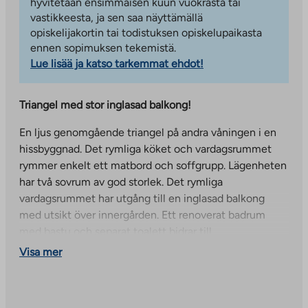
hyvitetään ensimmäisen kuun vuokrasta tai
vastikkeesta, ja sen saa näyttämällä
opiskelijakortin tai todistuksen opiskelupaikasta
ennen sopimuksen tekemistä.
Lue lisää ja katso tarkemmat ehdot!
Triangel med stor inglasad balkong!
En ljus genomgående triangel på andra våningen i en
hissbyggnad. Det rymliga köket och vardagsrummet
rymmer enkelt ett matbord och soffgrupp. Lägenheten
har två sovrum av god storlek. Det rymliga
vardagsrummet har utgång till en inglasad balkong
med utsikt över innergården. Ett renoverat badrum
med bastu och separat toalett bidrar till
boendekomforten. Vardagsrummen har laminatgolv.
Visa mer
Solkikuja 10 är ett flerbostadshusprojekt som
färdigställdes 1995 i Myrbacka, Vanda, med 68