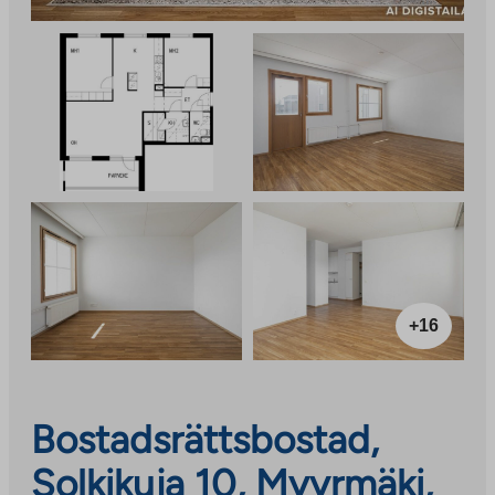
+16
Bostadsrättsbostad,
Solkikuja 10, Myyrmäki,