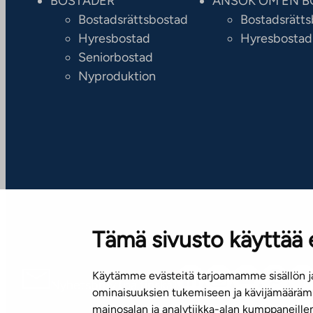
BOSTÄDER
ANSÖK OM EN B
Bostadsrättsbostad
Bostadsrätt
Hyresbostad
Hyresbostad
Seniorbostad
Nyproduktion
Tämä sivusto käyttää 
Käytämme evästeitä tarjoamamme sisällön ja
Nyhetsbrev (på finska)
ominaisuuksien tukemiseen ja kävijämäärämm
mainosalan ja analytiikka-alan kumppaneill