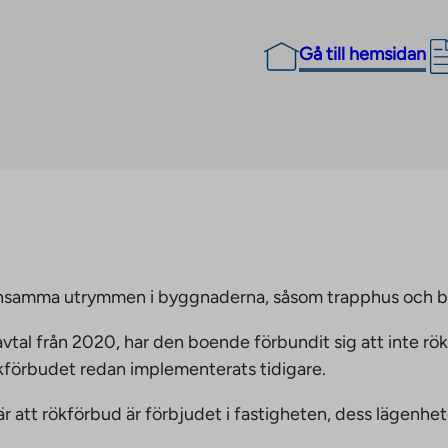
Gå till hemsidan
emensamma utrymmen i byggnaderna, såsom trapphus och 
vtal från 2020, har den boende förbundit sig att inte rö
ökförbudet redan implementerats tidigare.
nnebär att rökförbud är förbjudet i fastigheten, dess läge