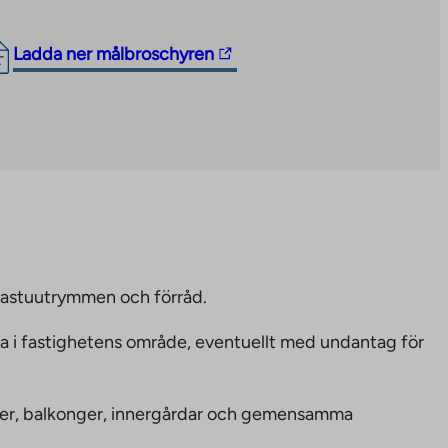
The
Ladda ner målbroschyren
link
takes
you
to
an
external
site.
Link
opens
bastuutrymmen och förråd.
in
ka i fastighetens område, eventuellt med undantag för
a
new
tab
nheter, balkonger, innergårdar och gemensamma