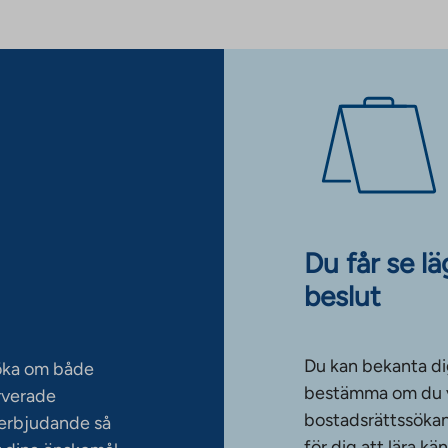
Du får se l
beslut
Du kan bekanta di
söka om både
bestämma om du vi
rverade
bostadsrättssökan
serbjudande så
för dig att lära k