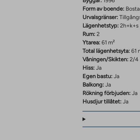
Byggår:
1996
Form av boende:
Bosta
Urvalsgränser:
Tillgång
Lägenhetstyp:
2h+k+s
Rum:
2
Ytarea:
61 m²
Total lägenhetsyta:
61 
Våningen/Skikten:
2/4
Hiss:
Ja
Egen bastu:
Ja
Balkong:
Ja
Rökning förbjuden:
Ja
Husdjur tillåtet:
Ja