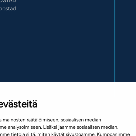
OSTAD
sbostad
evästeitä
 mainosten räätälöimiseen, sosiaalisen median
e analysoimiseen. Lisäksi jaamme sosiaalisen median,
emme tietoja siitä, miten käytät sivustoamme. Kumppanimme