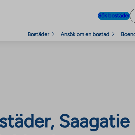
Sök bostäder
Bostäder
Ansök om en bostad
Boen
täder, Saagatie 1