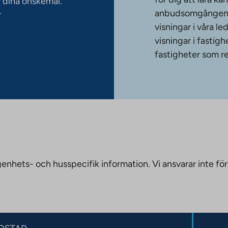
 dina önskemål.
anbudsomgången. T
r
visningar i våra le
visningar i fasti
fastigheter som re
nhets- och husspecifik information. Vi ansvarar inte för