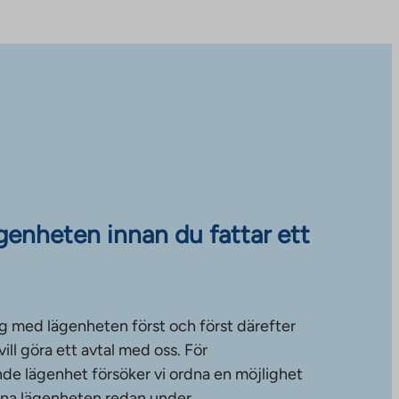
ägenheten innan du fattar ett
g med lägenheten först och först därefter
ll göra ett avtal med oss. För
de lägenhet försöker vi ordna en möjlighet
änna lägenheten redan under