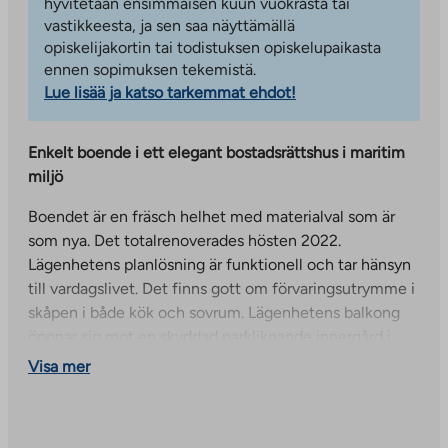
hyvitetään ensimmäisen kuun vuokrasta tai
vastikkeesta, ja sen saa näyttämällä
opiskelijakortin tai todistuksen opiskelupaikasta
ennen sopimuksen tekemistä.
Lue lisää ja katso tarkemmat ehdot!
Enkelt boende i ett elegant bostadsrättshus i maritim
miljö
Boendet är en fräsch helhet med materialval som är
som nya. Det totalrenoverades hösten 2022.
Lägenhetens planlösning är funktionell och tar hänsyn
till vardagslivet. Det finns gott om förvaringsutrymme i
skåpen i både kök och sovrum. Lägenhetens balkong
öppnar sig mot en skyddad parkliknande innergård i
västerläge. Det finns också en lekplats på innergården.
Visa mer
Se interiörbilderna av denna lägenhet.
En parkeringsplats kan reserveras i fastighetens