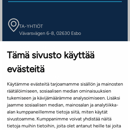
TA-YHTIÖT
Vävarsvägen 6-8, 02630 Esbo
ARBETSSTÄLLEN
Tämä sivusto käyttää
Kontaktinformation
evästeitä
KUNDSERVICE
Tel. 045 7734 3777
Käytämme evästeitä tarjoamamme sisällön ja mainosten
(vardagar kl. 8–16)
räätälöimiseen, sosiaalisen median ominaisuuksien
tukemiseen ja kävijämäärämme analysoimiseen. Lisäksi
info@ta.fi
jaamme sosiaalisen median, mainosalan ja analytiikka-
alan kumppaneillemme tietoja siitä, miten käytät
sivustoamme. Kumppanimme voivat yhdistää näitä
Nyhetsbrev (på finska)
tietoja muihin tietoihin, joita olet antanut heille tai joita