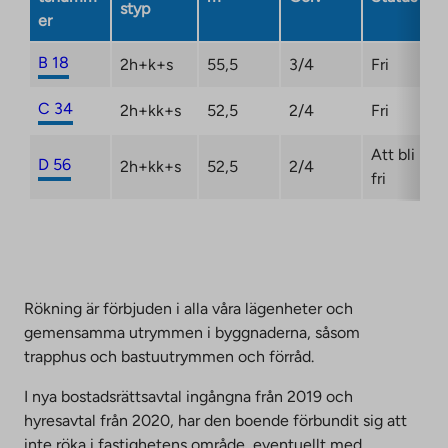
styp
er
B 18
2h+k+s
55,5
3/4
Fri
C 34
2h+kk+s
52,5
2/4
Fri
Att bli
D 56
2h+kk+s
52,5
2/4
fri
Rökning är förbjuden i alla våra lägenheter och
gemensamma utrymmen i byggnaderna, såsom
trapphus och bastuutrymmen och förråd.
I nya bostadsrättsavtal ingångna från 2019 och
hyresavtal från 2020, har den boende förbundit sig att
inte röka i fastighetens område, eventuellt med