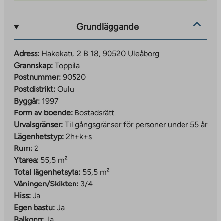
Grundläggande
Adress:
Hakekatu 2 B 18, 90520 Uleåborg
Grannskap:
Toppila
Postnummer:
90520
Postdistrikt:
Oulu
Byggår:
1997
Form av boende:
Bostadsrätt
Urvalsgränser:
Tillgångsgränser för personer under 55 år
Lägenhetstyp:
2h+k+s
Rum:
2
Ytarea:
55,5 m²
Total lägenhetsyta:
55,5 m²
Våningen/Skikten:
3/4
Hiss:
Ja
Egen bastu:
Ja
Balkong:
Ja