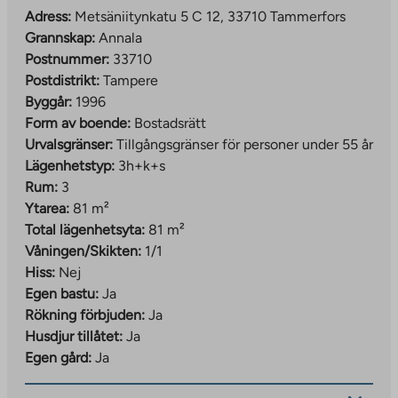
Adress:
Metsäniitynkatu 5 C 12, 33710 Tammerfors
Grannskap:
Annala
Postnummer:
33710
Postdistrikt:
Tampere
Byggår:
1996
Form av boende:
Bostadsrätt
Urvalsgränser:
Tillgångsgränser för personer under 55 år
Lägenhetstyp:
3h+k+s
Rum:
3
Ytarea:
81 m²
Total lägenhetsyta:
81 m²
Våningen/Skikten:
1/1
Hiss:
Nej
Egen bastu:
Ja
Rökning förbjuden:
Ja
Husdjur tillåtet:
Ja
Egen gård:
Ja