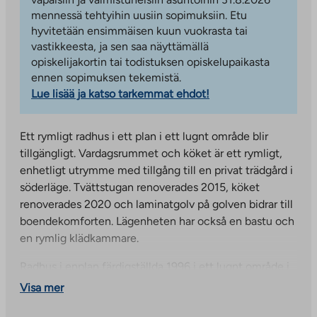
mennessä tehtyihin uusiin sopimuksiin. Etu
hyvitetään ensimmäisen kuun vuokrasta tai
vastikkeesta, ja sen saa näyttämällä
opiskelijakortin tai todistuksen opiskelupaikasta
ennen sopimuksen tekemistä.
Lue lisää ja katso tarkemmat ehdot!
Ett rymligt radhus i ett plan i ett lugnt område blir
tillgängligt. Vardagsrummet och köket är ett rymligt,
enhetligt utrymme med tillgång till en privat trädgård i
söderläge. Tvättstugan renoverades 2015, köket
renoverades 2020 och laminatgolv på golven bidrar till
boendekomforten. Lägenheten har också en bastu och
en rymlig klädkammare.
Radhus i enplan färdigställda 1996 i ett lugnt område i
Annala, Tammerfors. I närheten finns en förskola,
Visa mer
grundskola och en lokal butik. Kaukajärvis mångsidiga