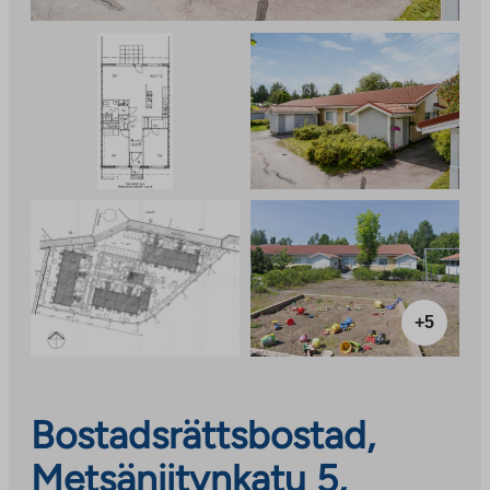
+5
Bostadsrättsbostad,
Metsäniitynkatu 5,