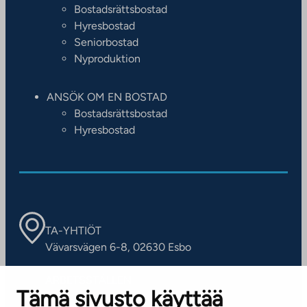
Bostadsrättsbostad
Hyresbostad
Seniorbostad
Nyproduktion
ANSÖK OM EN BOSTAD
Bostadsrättsbostad
Hyresbostad
TA-YHTIÖT
Vävarsvägen 6-8, 02630 Esbo
ARBETSSTÄLLEN
Tämä sivusto käyttää
Kontaktinformation