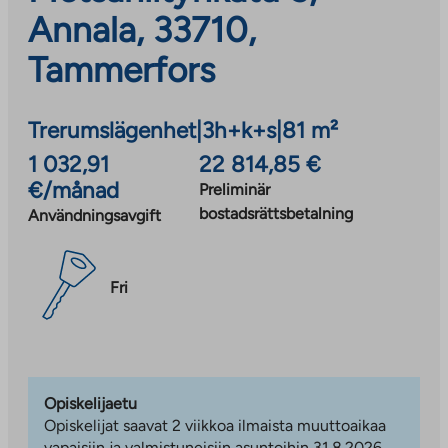
Annala, 33710,
Tammerfors
Trerumslägenhet
|
3h+k+s
|
81 m²
1 032,91
22 814,85 €
€/månad
Preliminär
bostadsrättsbetalning
Användningsavgift
Fri
Opiskelijaetu
Opiskelijat saavat 2 viikkoa ilmaista muuttoaikaa
vapaisiin ja valmistuneisiin asuntoihin 31.8.2026