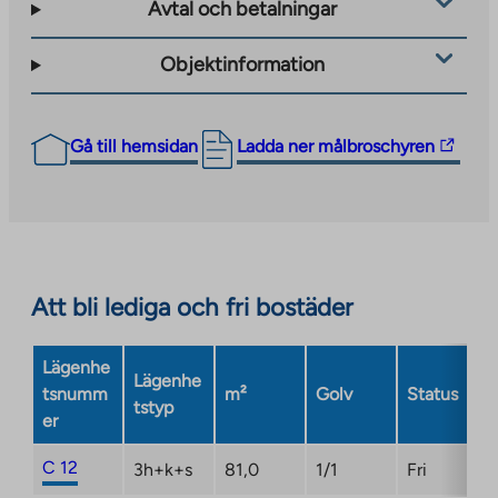
Avtal och betalningar
Objektinformation
The
Gå till hemsidan
Ladda ner målbroschyren
link
takes
you
to
an
Att bli lediga och fri bostäder
external
site.
Link
Lägenhe
Lägenhe
opens
tsnumm
m²
Golv
Status
tstyp
in
er
a
new
C 12
3h+k+s
81,0
1/1
Fri
tab