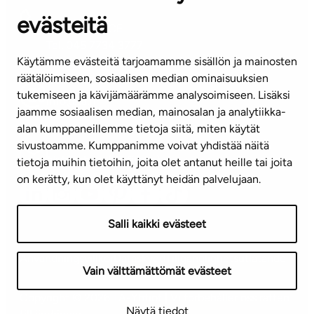
evästeitä
KUNDSERVICE
Tel. 045 7734 3777
Käytämme evästeitä tarjoamamme sisällön ja mainosten
(vardagar kl. 8–16)
räätälöimiseen, sosiaalisen median ominaisuuksien
tukemiseen ja kävijämäärämme analysoimiseen. Lisäksi
info@ta.fi
jaamme sosiaalisen median, mainosalan ja analytiikka-
alan kumppaneillemme tietoja siitä, miten käytät
sivustoamme. Kumppanimme voivat yhdistää näitä
Nyhetsbrev (på finska)
tietoja muihin tietoihin, joita olet antanut heille tai joita
on kerätty, kun olet käyttänyt heidän palvelujaan.
Salli kaikki evästeet
Användningsvillkor
Dataskydd
Tillgänglighetsutlåtande
Vain välttämättömät evästeet
Copyright © 2026 TA-Yhtiöt | Vi förbehåller oss rätten
Näytä tiedot