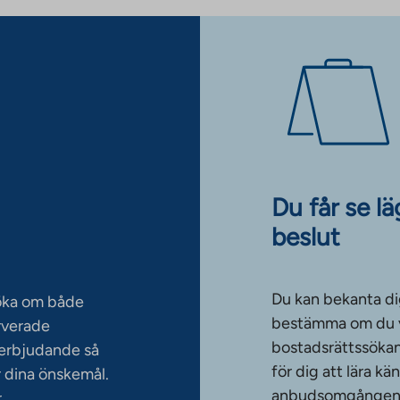
Du får se l
beslut
Du kan bekanta di
söka om både
bestämma om du vi
rverade
bostadsrättssökan
serbjudande så
för dig att lära k
 dina önskemål.
anbudsomgången. T
r