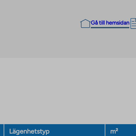
Gå till hemsidan
Lägenhetstyp
m²