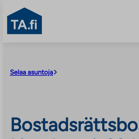
TA.fi
Skip
to
content
Selaa asuntoja
Bostadsrättsbo