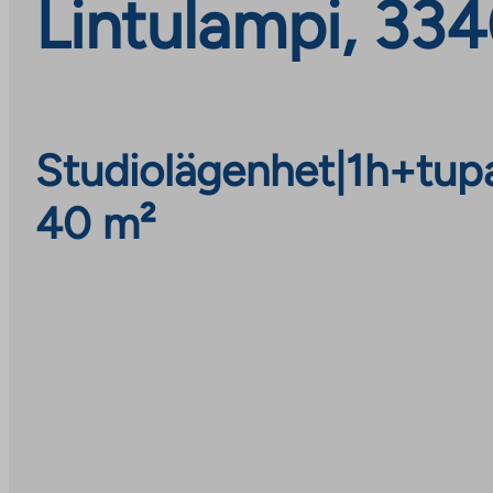
Lintulampi, 33
Studiolägenhet
|
1h+tup
40 m²