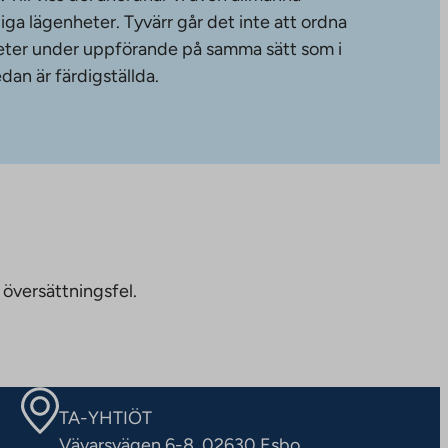
diga lägenheter. Tyvärr går det inte att ordna
gheter under uppförande på samma sätt som i
dan är färdigställda.
 översättningsfel.
TA-YHTIÖT
Vävarsvägen 6-8, 02630 Esbo