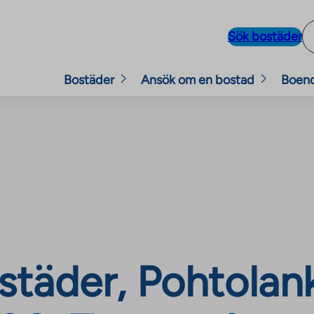
Sök bostäder
Bostäder
Ansök om en bostad
Boen
städer, Pohtolan