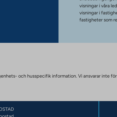
visningar i våra le
visningar i fasti
fastigheter som re
nhets- och husspecifik information. Vi ansvarar inte för
OSTAD
sbostad