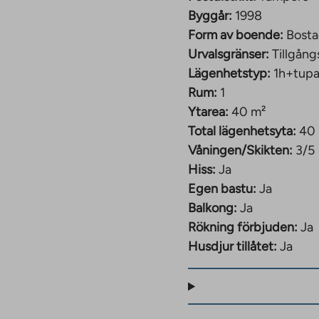
Byggår:
1998
Form av boende:
Bosta
Urvalsgränser:
Tillgång
Lägenhetstyp:
1h+tup
Rum:
1
Ytarea:
40 m²
Total lägenhetsyta:
40
Våningen/Skikten:
3/5
Hiss:
Ja
Egen bastu:
Ja
Balkong:
Ja
Rökning förbjuden:
Ja
Husdjur tillåtet:
Ja