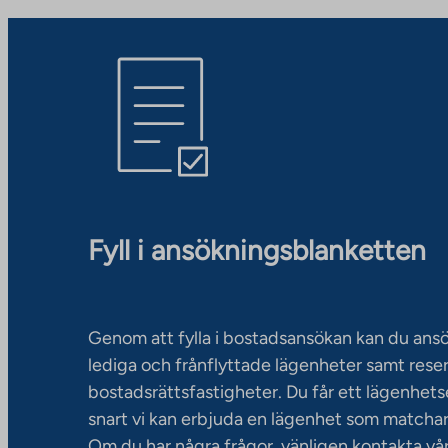
Fyll i ansökningsblanketten
Genom att fylla i bostadsansökan kan du an
lediga och frånflyttade lägenheter samt rese
bostadsrättsfastigheter. Du får ett lägenhet
snart vi kan erbjuda en lägenhet som matchar
Om du har några frågor, vänligen kontakta vå