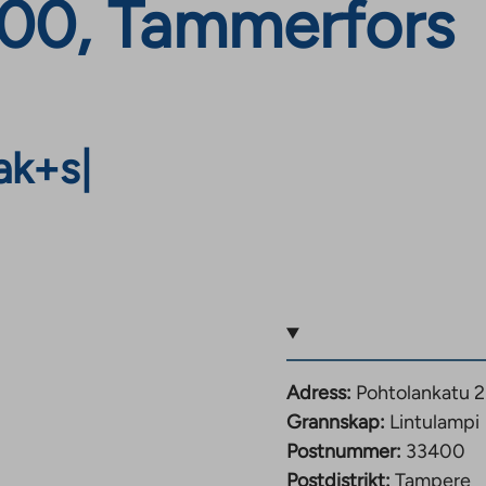
400, Tammerfors
ak+s
|
Adress:
Pohtolankatu 
Grannskap:
Lintulampi
Postnummer:
33400
Postdistrikt:
Tampere