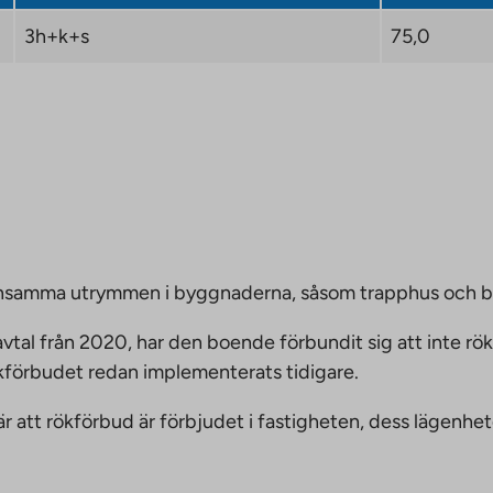
3h+k+s
75,0
emensamma utrymmen i byggnaderna, såsom trapphus och 
vtal från 2020, har den boende förbundit sig att inte rö
ökförbudet redan implementerats tidigare.
nnebär att rökförbud är förbjudet i fastigheten, dess läge