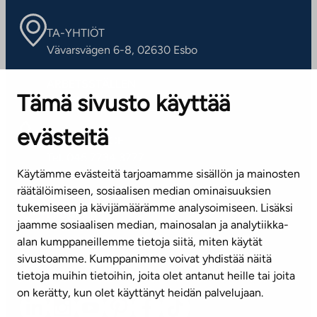
TA-YHTIÖT
Vävarsvägen 6-8, 02630 Esbo
ARBETSSTÄLLEN
Tämä sivusto käyttää
Kontaktinformation
evästeitä
KUNDSERVICE
Tel. 045 7734 3777
Käytämme evästeitä tarjoamamme sisällön ja mainosten
(vardagar kl. 8–16)
räätälöimiseen, sosiaalisen median ominaisuuksien
tukemiseen ja kävijämäärämme analysoimiseen. Lisäksi
info@ta.fi
jaamme sosiaalisen median, mainosalan ja analytiikka-
alan kumppaneillemme tietoja siitä, miten käytät
sivustoamme. Kumppanimme voivat yhdistää näitä
Nyhetsbrev (på finska)
tietoja muihin tietoihin, joita olet antanut heille tai joita
on kerätty, kun olet käyttänyt heidän palvelujaan.