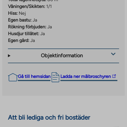
Våningen/Skikten:
1/1
Hiss:
Nej
Egen bastu:
Ja
Rökning förbjuden:
Ja
Husdjur tillåtet:
Ja
Egen gård:
Ja
Objektinformation
The
Gå till hemsidan
Ladda ner målbroschyren
link
takes
you
to
an
Att bli lediga och fri bostäder
external
site.