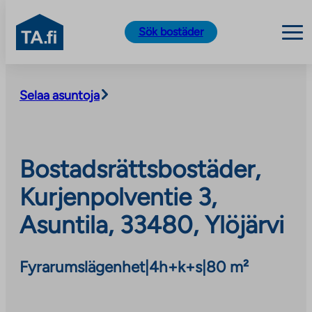
TA.fi
Sök bostäder
Skip
to
Selaa asuntoja
content
Bostadsrättsbostäder,
Kurjenpolventie 3,
Asuntila, 33480, Ylöjärvi
Fyrarumslägenhet
|
4h+k+s
|
80 m²