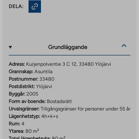
DELA:
Grundläggande
Adress:
Kurjenpolventie 3 C 12, 33480 Ylöjärvi
Grannskap:
Asuntila
Postnummer:
33480
Postdistrikt:
Ylöjärvi
Byggår:
2005
Form av boende:
Bostadsrätt
Urvalsgränser:
Tillgångsgränser för personer under 55 år
Lägenhetstyp:
4h+k+s
Rum:
4
Ytarea:
80 m²
Total lägenhetsyta:
80 m²