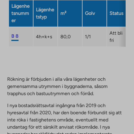
Link
Lägenhe
Lägenhe
opens
tsnumm
m²
Golv
Status
tstyp
in
er
a
new
Att bli
B 8
4h+k+s
80,0
1/1
tab
fri
Rökning är förbjuden i alla våra lägenheter och
gemensamma utrymmen i byggnaderna, såsom
trapphus och bastuutrymmen och förråd.
I nya bostadsrättsavtal ingångna från 2019 och
hyresavtal från 2020, har den boende förbundit sig att
inte röka i fastighetens område, eventuellt med
undantag för ett särskilt anvisat rökområde. I nya