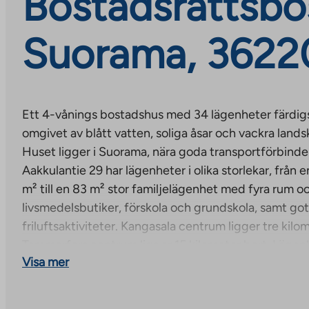
Bostadsrättsbos
Suorama, 36220
Ett 4-vånings bostadshus med 34 lägenheter färdigst
omgivet av blått vatten, soliga åsar och vackra lands
Huset ligger i Suorama, nära goda transportförbindel
Aakkulantie 29 har lägenheter i olika storlekar, från
m² till en 83 m² stor familjelägenhet med fyra rum o
livsmedelsbutiker, förskola och grundskola, samt go
friluftsaktiviteter. Kangasala centrum ligger tre kilo
Tammerfors centrum ligger 15 kilometer bort. Lägen
Visa mer
laminatgolv, kaklade väggar och golv i badrummen. 
keramikhäll och ett högt kyl- och frysskåp, och de s
upp till två. Vissa lägenheter har egen bastu.