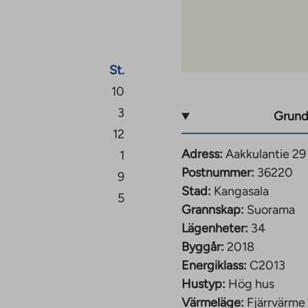
St.
10
3
Grund
12
Adress:
Aakkulantie 29
1
Postnummer:
36220
9
Stad:
Kangasala
5
Grannskap:
Suorama
Lägenheter:
34
Byggår:
2018
Energiklass:
C2013
Hustyp:
Hög hus
Värmeläge:
Fjärrvärme