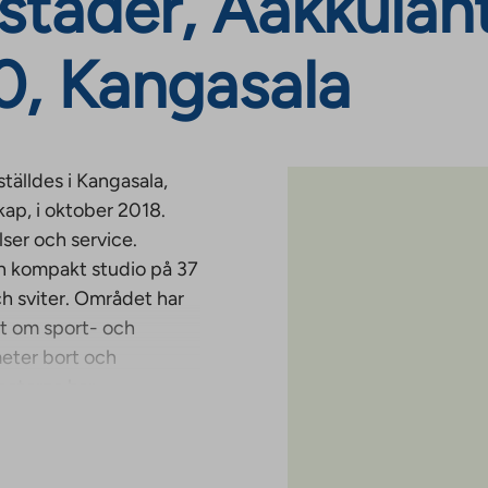
täder, Aakkulant
, Kangasala
älldes i Kangasala,
kap, i oktober 2018.
ser och service.
 en kompakt studio på 37
ch sviter. Området har
tt om sport- och
meter bort och
heterna har
Köket har en
törre lägenheterna har