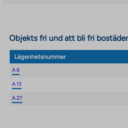
site
Objekts fri und att bli fri bostäder
Lägenhetsnummer
A 6
A 13
A 27