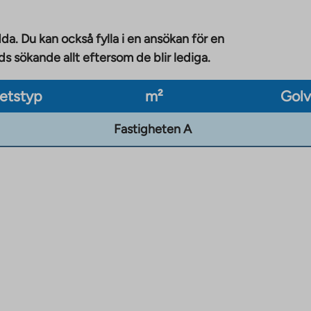
da. Du kan också fylla i en ansökan för en
 sökande allt eftersom de blir lediga.
etstyp
m²
Gol
Fastigheten A