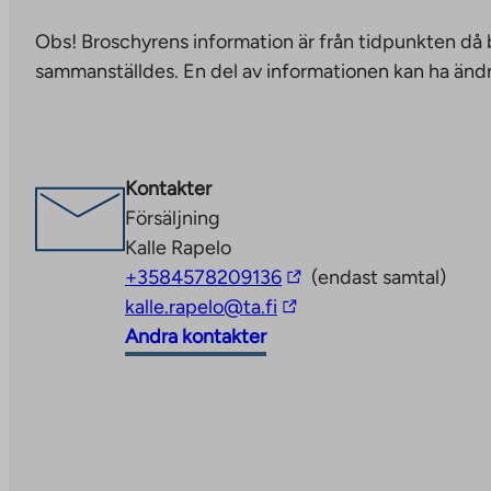
takes
Obs! Broschyrens information är från tidpunkten då
you
sammanställdes. En del av informationen kan ha ändr
to
an
external
site.
Kontakter
Link
Försäljning
opens
Kalle Rapelo
in
The
+3584578209136
(endast samtal)
a
The
link
kalle.rapelo@ta.fi
new
link
takes
Andra kontakter
tab
takes
you
you
to
to
an
an
external
external
site