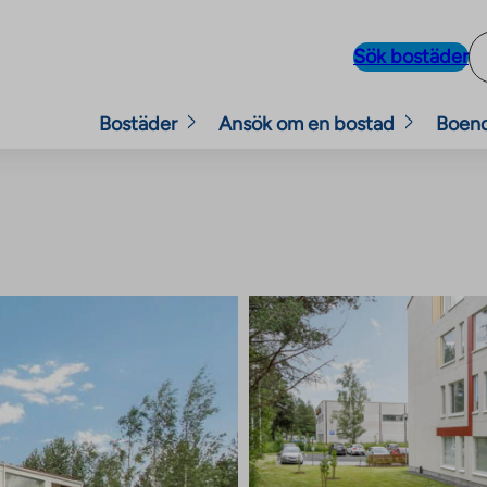
Sök bostäder
Bostäder
Ansök om en bostad
Boen