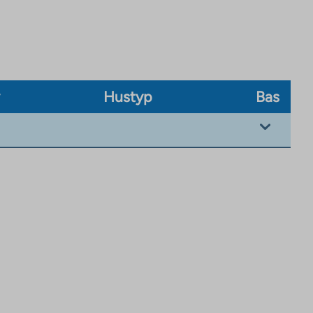
v
Hustyp
Bas