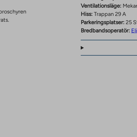
Ventilationsläge:
Mekan
 broschyren
Hiss:
Trappan 29 A
ats.
Parkeringsplatser:
25 S
Bredbandsoperatör:
El