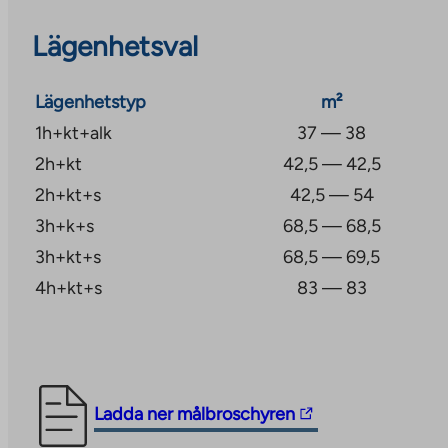
Lägenhetsval
Lägenhetstyp
m²
1h+kt+alk
37 — 38
2h+kt
42,5 — 42,5
2h+kt+s
42,5 — 54
3h+k+s
68,5 — 68,5
3h+kt+s
68,5 — 69,5
4h+kt+s
83 — 83
The
Ladda ner målbroschyren
link