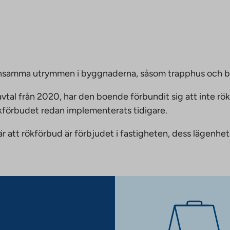
emensamma utrymmen i byggnaderna, såsom trapphus och 
vtal från 2020, har den boende förbundit sig att inte rö
ökförbudet redan implementerats tidigare.
nnebär att rökförbud är förbjudet i fastigheten, dess läge