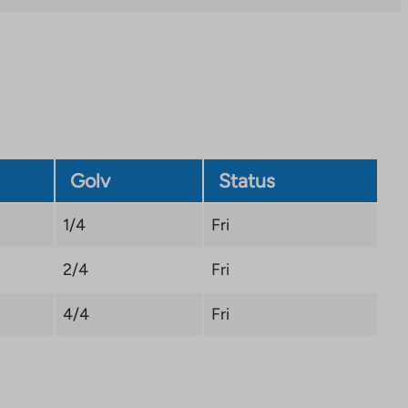
tab
Golv
Status
1/4
Fri
2/4
Fri
4/4
Fri