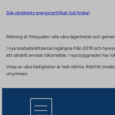
Sök objektets energicertifikat (på finska)
Rökning är förbjuden i alla våra lägenheter och g
I nya bostadsrättsavtal ingångna från 2019 och hyresa
ett särskilt anvisat rökområde. I nya byggnader har r
Vissa av våra fastigheter är helt rökfria. Rökfritt i
utrymmen.